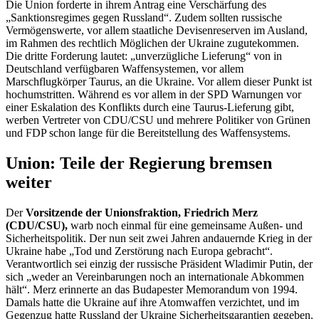
Die Union forderte in ihrem Antrag eine Verschärfung des
„Sanktionsregimes gegen Russland“. Zudem sollten russische
Vermögenswerte, vor allem staatliche Devisenreserven im Ausland,
im Rahmen des rechtlich Möglichen der Ukraine zugutekommen.
Die dritte Forderung lautet: „unverzügliche Lieferung“ von in
Deutschland verfügbaren Waffensystemen, vor allem
Marschflugkörper Taurus, an die Ukraine. Vor allem dieser Punkt ist
hochumstritten. Während es vor allem in der SPD Warnungen vor
einer Eskalation des Konflikts durch eine Taurus-Lieferung gibt,
werben Vertreter von CDU/CSU und mehrere Politiker von Grünen
und FDP schon lange für die Bereitstellung des Waffensystems.
Union:
Teile der Regierung bremsen
weiter
Der
Vorsitzende der Unionsfraktion, Friedrich Merz
(CDU/CSU),
warb noch einmal für eine gemeinsame Außen- und
Sicherheitspolitik. Der nun seit zwei Jahren andauernde Krieg in der
Ukraine habe „Tod und Zerstörung nach Europa gebracht“.
Verantwortlich sei einzig der russische Präsident Wladimir Putin, der
sich „weder an Vereinbarungen noch an internationale Abkommen
hält“. Merz erinnerte an das Budapester Memorandum von 1994.
Damals hatte die Ukraine auf ihre Atomwaffen verzichtet, und im
Gegenzug hatte Russland der Ukraine Sicherheitsgarantien gegeben.