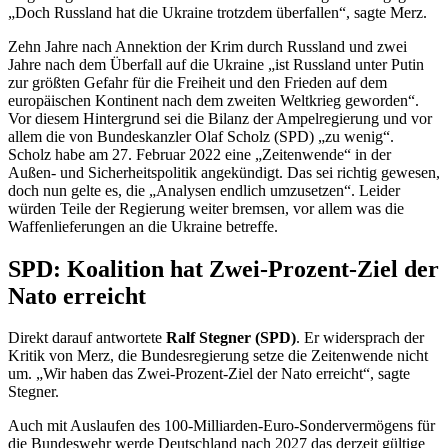
„Doch Russland hat die Ukraine trotzdem überfallen“, sagte Merz.
Zehn Jahre nach Annektion der Krim durch Russland und zwei
Jahre nach dem Überfall auf die Ukraine „ist Russland unter Putin
zur größten Gefahr für die Freiheit und den Frieden auf dem
europäischen Kontinent nach dem zweiten Weltkrieg geworden“.
Vor diesem Hintergrund sei die Bilanz der Ampelregierung und vor
allem die von Bundeskanzler Olaf Scholz (SPD) „zu wenig“.
Scholz habe am 27. Februar 2022 eine „Zeitenwende“ in der
Außen- und Sicherheitspolitik angekündigt. Das sei richtig gewesen,
doch nun gelte es, die „Analysen endlich umzusetzen“. Leider
würden Teile der Regierung weiter bremsen, vor allem was die
Waffenlieferungen an die Ukraine betreffe.
SPD: Koalition hat
Zwei-Prozent-Ziel der
Nato erreicht
Direkt darauf antwortete
Ralf Stegner (SPD)
. Er widersprach der
Kritik von Merz, die Bundesregierung setze die Zeitenwende nicht
um. „Wir haben das Zwei-Prozent-Ziel der Nato erreicht“, sagte
Stegner.
Auch mit Auslaufen des 100-Milliarden-Euro-Sondervermögens für
die Bundeswehr werde Deutschland nach 2027 das derzeit gültige