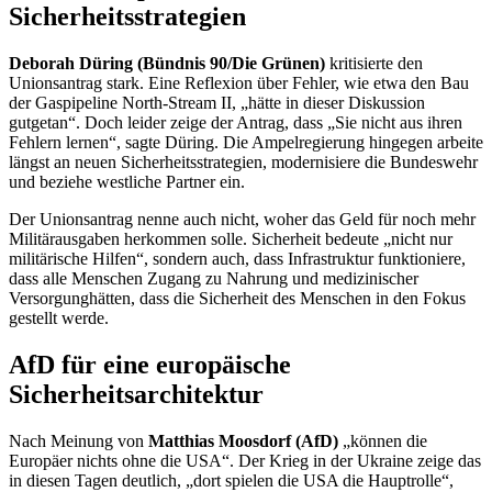
Sicherheitsstrategien
Deborah Düring (Bündnis 90/Die Grünen)
kritisierte den
Unionsantrag stark. Eine Reflexion über Fehler, wie etwa den Bau
der Gaspipeline
North-Stream
II, „hätte in dieser Diskussion
gutgetan“. Doch leider zeige der Antrag, dass „Sie nicht aus ihren
Fehlern lernen“, sagte Düring. Die Ampelregierung hingegen arbeite
längst an neuen Sicherheitsstrategien, modernisiere die Bundeswehr
und beziehe westliche Partner ein.
Der Unionsantrag nenne auch nicht, woher das Geld für noch mehr
Militärausgaben herkommen solle. Sicherheit bedeute „nicht nur
militärische Hilfen“, sondern auch, dass Infrastruktur funktioniere,
dass alle Menschen Zugang zu Nahrung und medizinischer
Versorgunghätten, dass die Sicherheit des Menschen in den Fokus
gestellt werde.
AfD für eine
europäische
Sicherheitsarchitektur
Nach Meinung von
Matthias Moosdorf (AfD)
„können die
Europäer nichts ohne die USA“. Der Krieg in der Ukraine zeige das
in diesen Tagen deutlich, „dort spielen die USA die Hauptrolle“,