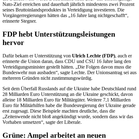
Nato-Ziel erreichen und dauerhaft jährlich mindestens zwei Prozent
seines Bruttoinlandsproduktes in Verteidigung investieren. Die
Vorgängerregierungen hätten das „16 Jahre lang nichtgeschafft“,
erinnerte Stegner.
FDP hebt Unterstützungsleistungen
hervor
Dafür bekam er Unterstützung von
Ulrich Lechte (FDP)
, auch er
erinnerte die Union daran, dass CDU und CSU 16 Jahre lang den
Verteidigungsminister gestellt hätten. „Die Folgen davon muss die
Bundeswehr nun ausbaden“, sagte Lechte. Der Unionsantrag sei aus
mehreren Gründen nicht zustimmungswürdig.
Seit dem Überfall Russlands auf die Ukraine habe Deutschland rund
28 Milliarden Euro Unterstützung an die Ukraine geschickt, davon
alleine 18 Milliarden Euro für Militärgüter. Weitere 7,1 Milliarden
Euro für Militärhilfen habe die Bundesregierung der Ukraine gerade
erst zugesagt. Diese Beispiele machten deutliche, dass die
„Zeitenwende nicht bloß angekündigt wurde, sondern dass wir das
Vorhaben umsetzen“, sagte der Liberale.
Grüne: Ampel
arbeitet an neuen