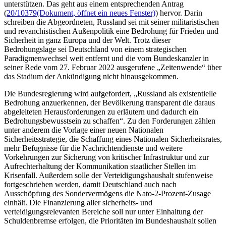
unterstützen. Das geht aus einem entsprechenden Antrag
(
20/10379
(Dokument, öffnet ein neues Fenster)
) hervor. Darin
schreiben die Abgeordneten, Russland sei mit seiner militaristischen
und revanchistischen Außenpolitik eine Bedrohung für Frieden und
Sicherheit in ganz Europa und der Welt. Trotz dieser
Bedrohungslage sei Deutschland von einem strategischen
Paradigmenwechsel weit entfernt und die vom Bundeskanzler in
seiner Rede vom 27. Februar 2022 ausgerufene „Zeitenwende“ über
das Stadium der Ankündigung nicht hinausgekommen.
Die Bundesregierung wird aufgefordert, „Russland als existentielle
Bedrohung anzuerkennen, der Bevölkerung transparent die daraus
abgeleiteten Herausforderungen zu erläutern und dadurch ein
Bedrohungsbewusstsein zu schaffen“. Zu den Forderungen zählen
unter anderem die Vorlage einer neuen Nationalen
Sicherheitsstrategie, die Schaffung eines Nationalen Sicherheitsrates,
mehr Befugnisse für die Nachrichtendienste und weitere
Vorkehrungen zur Sicherung von kritischer Infrastruktur und zur
Aufrechterhaltung der Kommunikation staatlicher Stellen im
Krisenfall. Außerdem solle der Verteidigungshaushalt stufenweise
fortgeschrieben werden, damit Deutschland auch nach
Ausschöpfung des Sondervermögens die Nato-2-Prozent-Zusage
einhält. Die Finanzierung aller sicherheits- und
verteidigungsrelevanten Bereiche soll nur unter Einhaltung der
Schuldenbremse erfolgen, die Prioritäten im Bundeshaushalt sollen