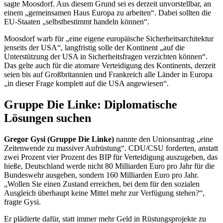
sagte Moosdorf. Aus diesem Grund sei es derzeit unvorstellbar, an
einem „gemeinsamen Haus Europa zu arbeiten“. Dabei sollten die
EU-Staaten „selbstbestimmt handeln können“.
Moosdorf warb für „eine eigene europäische Sicherheitsarchitektur
jenseits der USA“, langfristig solle der Kontinent „auf die
Unterstützung der USA in Sicherheitsfragen verzichten können“.
Das gelte auch für die atomare Verteidigung des Kontinents, derzeit
seien bis auf Großbritannien und Frankreich alle Länder in Europa
„in dieser Frage komplett auf die USA angewiesen“.
Gruppe Die Linke: Diplomatische
Lösungen suchen
Gregor Gysi (Gruppe Die Linke)
nannte den Unionsantrag „eine
Zeitenwende zu massiver Aufrüstung“. CDU/CSU forderten, anstatt
zwei Prozent vier Prozent des BIP für Verteidigung auszugeben, das
hieße, Deutschland werde nicht 80 Milliarden Euro pro Jahr für die
Bundeswehr ausgeben, sondern 160 Milliarden Euro pro Jahr.
„Wollen Sie einen Zustand erreichen, bei dem für den sozialen
Ausgleich überhaupt keine Mittel mehr zur Verfügung stehen?“,
fragte Gysi.
Er plädierte dafür, statt immer mehr Geld in Rüstungsprojekte zu