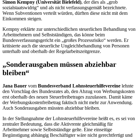
Simon Kempny
(Universität Bielefeld)
, der dies als „grob
sozialstaatswidrig“ und als nicht verfassungsgemäß bezeichnete.
Wenn Subventionen verteilt würden, dürften diese nicht mit dem
Einkommen steigen.
Kempny erklärte zur unterschiedlichen steuerlichen Behandlung von
Arbeitnehmern und Selbstständigen, das könne beim
Bundesverfassungsgericht ein „großes Prozessrisiko“ werden. Er
kritisierte auch die steuerliche Ungleichbehandlung von Personen
unterhalb und oberhalb der Regelarbeitszeitgrenze.
„Sonderausgaben müssen abziehbar
bleiben“
Jana Bauer
vom
Bundesverband Lohnsteuerhilfevereine
lehnte
den Vorschlag des Bundesrates ab, den Abzug von Werbungskosten
erst oberhalb des neuen Steuerfreibetrages zuzulassen. Damit käme
der Werbungskostenfreibetrag faktisch nicht mehr zur Anwendung.
Auch Sonderausgaben müssten abziehbar bleiben.
In der Stellungnahme der Lohnsteuerhilfevereine heißt es, es sei von
zentraler Bedeutung, dass die Aktivrente gleichmäßig für
Arbeitnehmer sowie Selbstständige gelte. Eine einseitige
Begünstigung abhängig Beschäftigter wäre nicht gerechtfertigt und