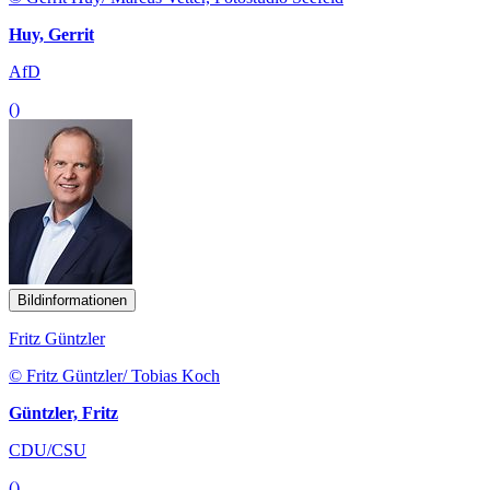
Huy, Gerrit
AfD
()
Bildinformationen
Fritz Güntzler
© Fritz Güntzler/ Tobias Koch
Güntzler, Fritz
CDU/CSU
()