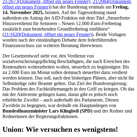
21/2673
(Dokument, öffnet ein neues Fenster)
,
21/2984
(Dokument,
öffnet ein neues Fenster)
) hat der Bundestag erstmals am
Freitag,
14. November 2025,
beraten. Auf der Tagesordnung stand
außerdem ein Antrag der AfD-Fraktion mit dem Titel „Steuerfreier
Hinzuverdienst für Senioren – Neuen 12.000-Euro-Freibetrag
zusätzlich zum bestehenden Grundfreibetrag einführen“
(
21/1620
(Dokument, öffnet ein neues Fenster)
). Beide Vorlagen
wurden nach der einstündigen Debatte dem federführenden
Finanzausschuss zur weiteren Beratung überwiesen.
Der Gesetzentwurf sieht vor, den Verdienst von
sozialversicherungspflichtig Beschäftigten, die nach Erreichen des
Rentenalters weiterarbeiten wollen, steuerlich zu begünstigen: Bis
zu 2.000 Euro im Monat sollen demnach steuerfrei dazu verdient
werden können. Das soll, nach den bisherigen Plänen, aber nicht für
Selbständige oder Beamte gelten. Das Ziel der Bundesregierung:
Das Problem des Fachkräftemangels in den Griff zu kriegen. Ob das
mit der Aktivrente gelingen kann, daran gibt es jedoch noch
erhebliche Zweifel – auch außerhalb des Parlaments. Diesen
Zweifeln zu begegnen, war deshalb ein Hauptanliegen von
Bundesfinanzminister Lars Klingbeil (SPD)
und der Redner und
Rednerinnen der Regierungsfraktionen.
Union: Wie versuchen es wenigstens!