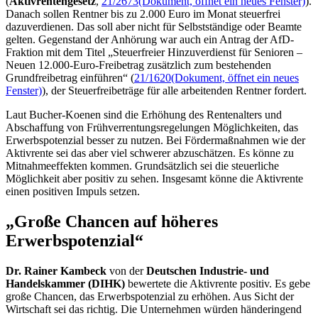
(
Aktivrentengesetz
,
21/2673
(Dokument, öffnet ein neues Fenster)
).
Danach sollen Rentner bis zu 2.000 Euro im Monat steuerfrei
dazuverdienen. Das soll aber nicht für Selbstständige oder Beamte
gelten. Gegenstand der Anhörung war auch ein Antrag der AfD-
Fraktion mit dem Titel „Steuerfreier Hinzuverdienst für Senioren –
Neuen 12.000-Euro-Freibetrag zusätzlich zum bestehenden
Grundfreibetrag einführen“ (
21/1620
(Dokument, öffnet ein neues
Fenster)
), der Steuerfreibeträge für alle arbeitenden Rentner fordert.
Laut Bucher-Koenen sind die Erhöhung des Rentenalters und
Abschaffung von Frühverrentungsregelungen Möglichkeiten, das
Erwerbspotenzial besser zu nutzen. Bei Fördermaßnahmen wie der
Aktivrente sei das aber viel schwerer abzuschätzen. Es könne zu
Mitnahmeeffekten kommen. Grundsätzlich sei die steuerliche
Möglichkeit aber positiv zu sehen. Insgesamt könne die Aktivrente
einen positiven Impuls setzen.
„Große Chancen auf höheres
Erwerbspotenzial“
Dr. Rainer Kambeck
von der
Deutschen Industrie- und
Handelskammer (DIHK)
bewertete die Aktivrente positiv. Es gebe
große Chancen, das Erwerbspotenzial zu erhöhen. Aus Sicht der
Wirtschaft sei das richtig. Die Unternehmen würden händeringend