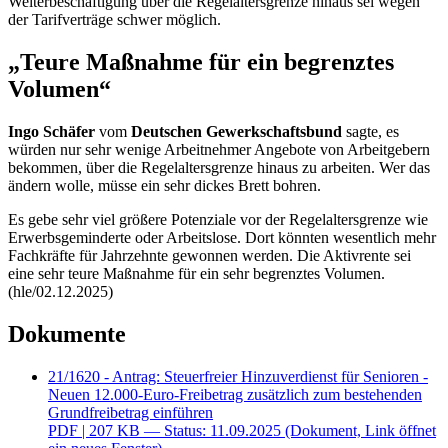
Weiterbeschäftigung über die Regelaltersgrenze hinaus sei wegen
der Tarifverträge schwer möglich.
„Teure Maßnahme für ein begrenztes
Volumen“
Ingo Schäfer
vom
Deutschen Gewerkschaftsbund
sagte, es
würden nur sehr wenige Arbeitnehmer Angebote von Arbeitgebern
bekommen, über die Regelaltersgrenze hinaus zu arbeiten. Wer das
ändern wolle, müsse ein sehr dickes Brett bohren.
Es gebe sehr viel größere Potenziale vor der Regelaltersgrenze wie
Erwerbsgeminderte oder Arbeitslose. Dort könnten wesentlich mehr
Fachkräfte für Jahrzehnte gewonnen werden. Die Aktivrente sei
eine sehr teure Maßnahme für ein sehr begrenztes Volumen.
(hle/02.12.2025)
Dokumente
21/1620 - Antrag: Steuerfreier Hinzuverdienst für Senioren -
Neuen 12.000-Euro-Freibetrag zusätzlich zum bestehenden
Grundfreibetrag einführen
PDF
| 207 KB — Status: 11.09.2025
(Dokument, Link öffnet