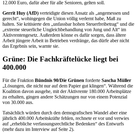
12.000 Euro, dafür aber für alle Senioren, gelten soll.
Gerrit Huy (AfD)
verteidigte diesen Ansatz als „angemessen und
gerecht“, wohingegen die Union völlig verlernt habe, Maß zu
halten. Sie kritisierte den „unfassbar hohen Steuerfreibetrag“ und die
„extreme steuerliche Ungleichbehandlung von Jung und Alt“ im
Aktivrentengesetz. Außerdem könne es dafür sorgen, dass ältere
Arbeit jüngere Arbeit in Betrieben verdränge, das dürfe aber nicht
das Ergebnis sein, warnte sie.
Grüne: Die Fachkräftelücke liegt bei
400.000
Für die Fraktion
Bündnis 90/Die Grünen
forderte
Sascha Müller
„Lösungen, die nicht nur auf dem Papier gut klingen“. Während die
Koalition davon ausgehe, mit der Aktivrente 180.000 Arbeitsplätze
zu erhalten, gingen andere Schätzungen nur von einem Potenzial
von 30.000 aus.
Tatsächlich würden durch den demografischen Wandel aber eine
jährlich 400.000 Arbeitskräfte fehlen, rechnete er vor und verwies
auf „erhebliche verfassungsrechtliche Bedenken“ des Entwurfs
(mehr dazu im Interview auf Seite 2).