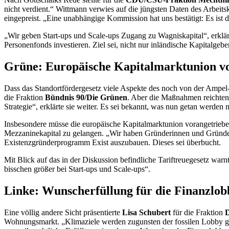
nicht verdient.“ Wittmann verwies auf die jüngsten Daten des Arbeits
eingepreist. „Eine unabhängige Kommission hat uns bestätigt: Es ist 
„Wir geben
Start-ups
und
Scale-ups
Zugang zu Wagniskapital“, erklär
Personenfonds investieren. Ziel sei, nicht nur inländische Kapitalge
Grüne: Europäische Kapitalmarktunion v
Dass das Standortfördergesetz viele Aspekte des noch von der Ampel
die Fraktion
Bündnis 90/Die Grünen
. Aber die Maßnahmen reichten 
Strategie“, erklärte sie weiter. Es sei bekannt, was nun getan werden
Insbesondere müsse die europäische Kapitalmarktunion vorangetrieb
Mezzaninekapital zu gelangen. „Wir haben Gründerinnen und Gründer,
Existenzgründerprogramm
Exist
auszubauen. Dieses sei überbucht.
Mit Blick auf das in der Diskussion befindliche Tariftreuegesetz war
bisschen größer bei
Start-ups
und
Scale-ups
“.
Linke: Wunscherfüllung für die Finanzlob
Eine völlig andere Sicht präsentierte
Lisa Schubert
für die Fraktion
D
Wohnungsmarkt. „Klimaziele werden zugunsten der fossilen Lobby gestri