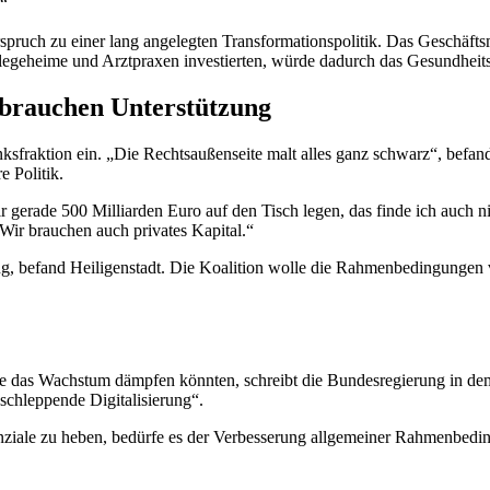
.“
erspruch zu einer lang angelegten Transformationspolitik. Das Geschäft
flegeheime und Arztpraxen investierten, würde dadurch das Gesundheits
brauchen Unterstützung
ksfraktion ein. „Die Rechtsaußenseite malt alles ganz schwarz“, befa
e Politik.
ir gerade 500 Milliarden Euro auf den Tisch legen, das finde ich auch n
Wir brauchen auch privates Kapital.“
g, befand Heiligenstadt. Die Koalition wolle die Rahmenbedingungen v
, die das Wachstum dämpfen könnten, schreibt die Bundesregierung in 
 schleppende Digitalisierung“.
ziale zu heben, bedürfe es der Verbesserung allgemeiner Rahmenbed