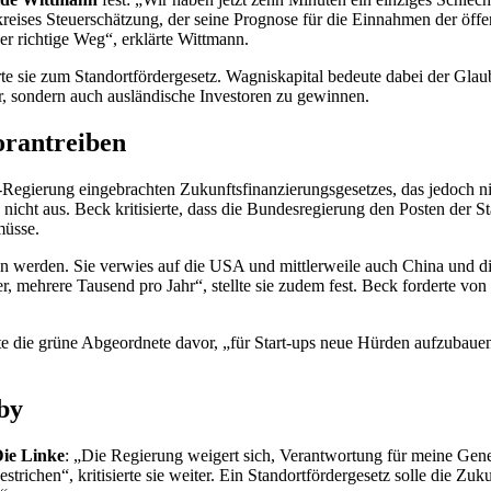
kreises Steuerschätzung, der seine Prognose für die Einnahmen der öffen
der richtige Weg“, erklärte Wittmann.
te sie zum Standortfördergesetz. Wagniskapital bedeute dabei der Glau
ber, sondern auch ausländische Investoren zu gewinnen.
orantreiben
-Regierung eingebrachten Zukunftsfinanzierungsgesetzes, das jedoch n
nicht aus. Beck kritisierte, dass die Bundesregierung den Posten der S
 müsse.
en werden. Sie verwies auf die USA und mittlerweile auch China und 
 mehrere Tausend pro Jahr“, stellte sie zudem fest. Beck forderte vo
nte die grüne Abgeordnete davor, „für
Start-ups
neue Hürden aufzubauen“.
by
ie Linke
: „Die Regierung weigert sich, Verantwortung für meine Gene
chen“, kritisierte sie weiter. Ein Standortfördergesetz solle die Zukun