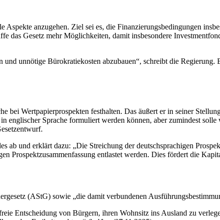
trale Aspekte anzugehen. Ziel sei es, die Finanzierungsbedingungen i
fe das Gesetz mehr Möglichkeiten, damit insbesondere Investmentfonds 
tzen und unnötige Bürokratiekosten abzubauen“, schreibt die Regierung.
e bei Wertpapierprospekten festhalten. Das äußert er in seiner Stellu
ein in englischer Sprache formuliert werden können, aber zumindest sol
Gesetzentwurf.
es ab und erklärt dazu: „Die Streichung der deutschsprachigen Prosp
higen Prospektzusammenfassung entlastet werden. Dies fördert die Kap
euergesetz (AStG) sowie „die damit verbundenen Ausführungsbestimmun
reie Entscheidung von Bürgern, ihren Wohnsitz ins Ausland zu verlegen.