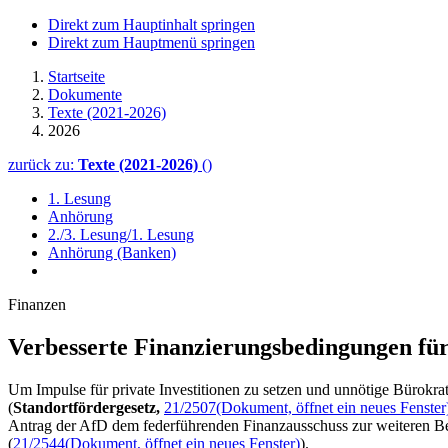
Direkt zum Hauptinhalt springen
Direkt zum Hauptmenü springen
Startseite
Dokumente
Texte (2021-2026)
2026
zurück zu:
Texte (2021-2026)
()
1. Lesung
Anhörung
2./3. Lesung/1. Lesung
Anhörung (Banken)
Finanzen
Verbesserte Finanzierungs­bedingungen f
Um Impulse für private Investitionen zu setzen und unnötige Bürokra
(
Standortfördergesetz,
21/2507
(Dokument, öffnet ein neues Fenster
Antrag der AfD dem federführenden Finanzausschuss zur weiteren B
(
21/2544
(Dokument, öffnet ein neues Fenster)
).