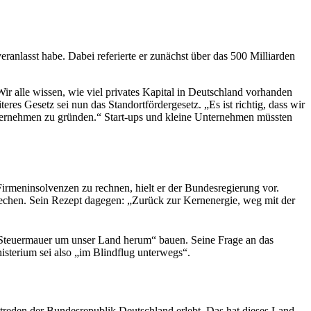
ranlasst habe. Dabei referierte er zunächst über das 500 Milliarden
Wir alle wissen, wie viel privates Kapital in Deutschland vorhanden
es Gesetz sei nun das Standortfördergesetz. „Es ist richtig, dass wir
nternehmen zu gründen.“
Start-ups
und kleine Unternehmen müssten
Firmeninsolvenzen zu rechnen, hielt er der Bundesregierung vor.
echen. Sein Rezept dagegen: „Zurück zur Kernenergie, weg mit der
 Steuermauer um unser Land herum“ bauen. Seine Frage an das
sterium sei also „im Blindflug unterwegs“.
htreden der Bundesrepublik Deutschland erlebt. Das hat dieses Land