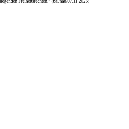
legenden Freiheitsrechten.“ (bal/hau/07.11.2025)