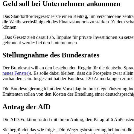
Geld soll bei Unternehmen ankommen
Das Standortfördergesetz leiste einen Beitrag, um verschiedene zen
die Wettbewerbsfähigkeit des Finanzstandorts zu stärken. Zudem schaf
können.
„Das Gesetz zielt darauf ab, Impulse für private Investitionen zu se
gebraucht werde: bei den Unternehmen.
Stellungnahme des Bundesrates
Der Bundesrat will an den bestehenden Regeln für die deutsche Sprach
neues Fenster)
). Es solle dabei bleiben, dass die Prospekte zwar all
vorhanden sein. Insgesamt hat der Bundesrat 20 Anmerkungen zum 
Die Bundesregierung lehnt den Vorschlag in ihrer Gegenäußerung ind
Emittenten sollen von den Kosten der Erstellung einer deutschsprac
Antrag der AfD
Die AfD-Fraktion fordert mit ihrem Antrag, den Paragraf 6 Außenst
Sie begründet das wie folgt: „Die Wegzugsbesteuerung behindert die f