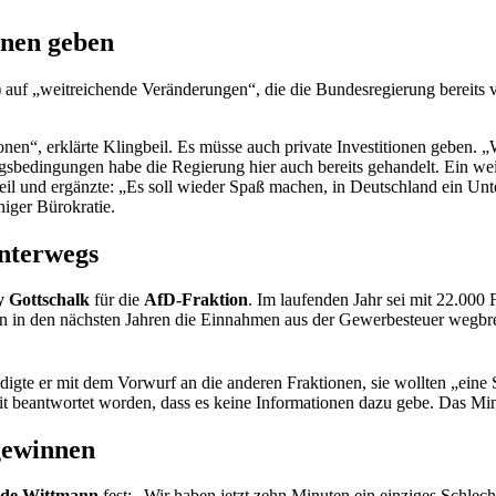
onen geben
) auf „weitreichende Veränderungen“, die die Bundesregierung bereits ve
onen“, erklärte Klingbeil. Es müsse auch private Investitionen geben. „
bedingungen habe die Regierung hier auch bereits gehandelt. Ein weiter
beil und ergänzte: „Es soll wieder Spaß machen, in Deutschland ein U
iger Bürokratie.
unterwegs
 Gottschalk
für die
AfD-Fraktion
. Im laufenden Jahr sei mit 22.000 
n in den nächsten Jahren die Einnahmen aus der Gewerbesteuer wegbr
gte er mit dem Vorwurf an die anderen Fraktionen, sie wollten „eine
t beantwortet worden, dass es keine Informationen dazu gebe. Das Mini
gewinnen
lde Wittmann
fest: „Wir haben jetzt zehn Minuten ein einziges Schlec