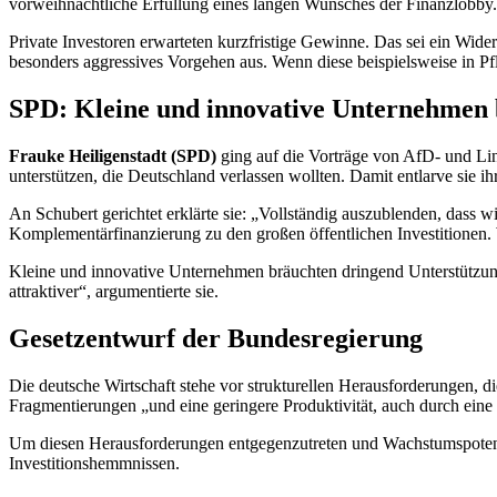
vorweihnachtliche Erfüllung eines langen Wunsches der Finanzlobby
Private Investoren erwarteten kurzfristige Gewinne. Das sei ein Wid
besonders aggressives Vorgehen aus. Wenn diese beispielsweise in P
SPD: Kleine und innovative Unternehmen 
Frauke Heiligenstadt (SPD)
ging auf die Vorträge von AfD- und Lin
unterstützen, die Deutschland verlassen wollten. Damit entlarve sie ihr
An Schubert gerichtet erklärte sie: „Vollständig auszublenden, dass w
Komplementärfinanzierung zu den großen öffentlichen Investitionen. 
Kleine und innovative Unternehmen bräuchten dringend Unterstützun
attraktiver“, argumentierte sie.
Gesetzentwurf der Bundesregierung
Die deutsche Wirtschaft stehe vor strukturellen Herausforderungen
Fragmentierungen „und eine geringere Produktivität, auch durch eine
Um diesen Herausforderungen entgegenzutreten und Wachstumspoten
Investitionshemmnissen.