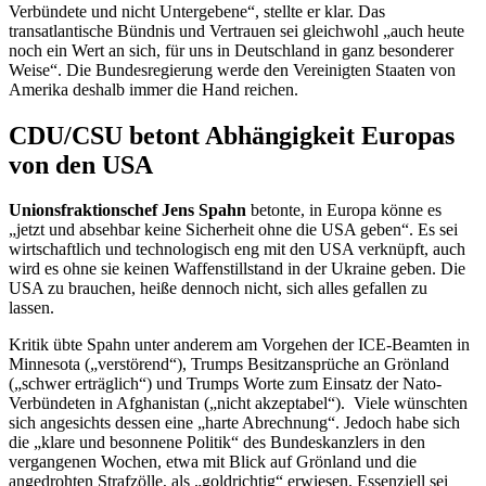
Verbündete und nicht Untergebene“, stellte er klar. Das
transatlantische Bündnis und Vertrauen sei gleichwohl „auch heute
noch ein Wert an sich, für uns in Deutschland in ganz besonderer
Weise“. Die Bundesregierung werde den Vereinigten Staaten von
Amerika deshalb immer die Hand reichen.
CDU/CSU betont Abhängigkeit Europas
von den USA
Unionsfraktionschef Jens Spahn
betonte, in Europa könne es
„jetzt und absehbar keine Sicherheit ohne die USA geben“. Es sei
wirtschaftlich und technologisch eng mit den USA verknüpft, auch
wird es ohne sie keinen Waffenstillstand in der Ukraine geben. Die
USA zu brauchen, heiße dennoch nicht, sich alles gefallen zu
lassen.
Kritik übte Spahn unter anderem am Vorgehen der
ICE
-Beamten in
Minnesota („verstörend“),
Trumps
Besitzansprüche an Grönland
(„schwer erträglich“) und
Trumps
Worte zum Einsatz der Nato-
Verbündeten in Afghanistan („nicht akzeptabel“).
Viele wünschten
sich angesichts dessen eine „harte Abrechnung“. Jedoch habe sich
die „klare und besonnene Politik“ des Bundeskanzlers in den
vergangenen Wochen, etwa mit Blick auf Grönland und die
angedrohten Strafzölle, als „goldrichtig“ erwiesen. Essenziell sei