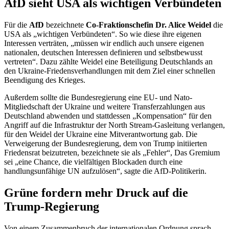
AfD sieht USA als wichtigen Verbündeten
Für die
AfD
bezeichnete
Co-Fraktionschefin Dr. Alice Weidel
die
USA als „wichtigen Verbündeten“. So wie diese ihre eigenen
Interessen verträten, „müssen wir endlich auch unsere eigenen
nationalen, deutschen Interessen definieren und selbstbewusst
vertreten“. Dazu zählte Weidel eine Beteiligung Deutschlands an
den Ukraine-Friedensverhandlungen mit dem Ziel einer schnellen
Beendigung des Krieges.
Außerdem sollte die Bundesregierung eine EU- und Nato-
Mitgliedschaft der Ukraine und weitere Transferzahlungen aus
Deutschland abwenden und stattdessen „Kompensation“ für den
Angriff auf die Infrastruktur der
North Stream
-Gasleitung verlangen,
für den Weidel der Ukraine eine Mitverantwortung gab. Die
Verweigerung der Bundesregierung, dem von
Trump
initiierten
Friedensrat beizutreten, bezeichnete sie als „Fehler“, Das Gremium
sei „eine Chance, die vielfältigen Blockaden durch eine
handlungsunfähige UN aufzulösen“, sagte die AfD-Politikerin.
Grüne fordern mehr Druck auf die
Trump
-Regierung
Von einem Zusammenbruch der internationalen Ordnung sprach