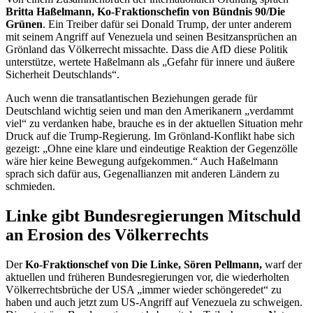
Britta Haßelmann, Ko-Fraktionschefin von Bündnis 90/Die
Grünen
. Ein Treiber dafür sei
Donald Trump
, der unter anderem
mit seinem Angriff auf Venezuela und seinen Besitzansprüchen an
Grönland das Völkerrecht missachte. Dass die AfD diese Politik
unterstütze, wertete Haßelmann als „Gefahr für innere und äußere
Sicherheit Deutschlands“.
Auch wenn die transatlantischen Beziehungen gerade für
Deutschland wichtig seien und man den Amerikanern „verdammt
viel“ zu verdanken habe, brauche es in der aktuellen Situation mehr
Druck auf die
Trump
-Regierung. Im Grönland-Konflikt habe sich
gezeigt: „Ohne eine klare und eindeutige Reaktion der Gegenzölle
wäre hier keine Bewegung aufgekommen.“ Auch Haßelmann
sprach sich dafür aus, Gegenallianzen mit anderen Ländern zu
schmieden.
Linke gibt Bundesregierungen Mitschuld
an Erosion des Völkerrechts
Der
Ko-Fraktionschef von Die Linke, Sören Pellmann,
warf der
aktuellen und früheren Bundesregierungen vor, die wiederholten
Völkerrechtsbrüche der USA „immer wieder schöngeredet“ zu
haben und auch jetzt zum US-Angriff auf Venezuela zu schweigen.