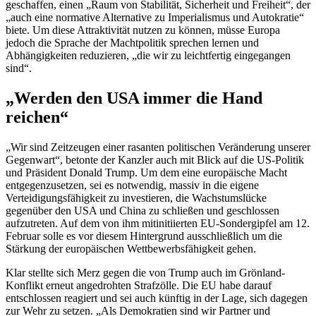
geschaffen, einen „Raum von Stabilität, Sicherheit und Freiheit“, der
„auch eine normative Alternative zu Imperialismus und Autokratie“
biete. Um diese Attraktivität nutzen zu können, müsse Europa
jedoch die Sprache der Machtpolitik sprechen lernen und
Abhängigkeiten reduzieren, „die wir zu leichtfertig eingegangen
sind“.
„Werden den USA immer die Hand
reichen“
„Wir sind Zeitzeugen einer rasanten politischen Veränderung unserer
Gegenwart“, betonte der Kanzler auch mit Blick auf die US-Politik
und Präsident
Donald Trump
. Um dem eine europäische Macht
entgegenzusetzen, sei es notwendig, massiv in die eigene
Verteidigungsfähigkeit zu investieren, die Wachstumslücke
gegenüber den USA und China zu schließen und geschlossen
aufzutreten. Auf dem von ihm mitinitiierten EU-Sondergipfel am 12.
Februar solle es vor diesem Hintergrund ausschließlich um die
Stärkung der europäischen Wettbewerbsfähigkeit gehen.
Klar stellte sich Merz gegen die von
Trump
auch im Grönland-
Konflikt erneut angedrohten Strafzölle. Die EU habe darauf
entschlossen reagiert und sei auch künftig in der Lage, sich dagegen
zur Wehr zu setzen. „Als Demokratien sind wir Partner und