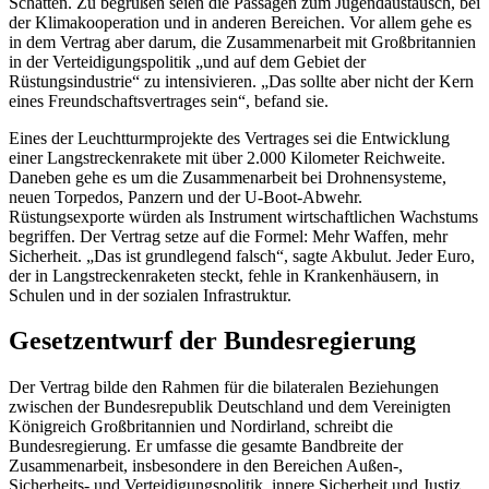
Schatten. Zu begrüßen seien die Passagen zum Jugendaustausch, bei
der Klimakooperation und in anderen Bereichen. Vor allem gehe es
in dem Vertrag aber darum, die Zusammenarbeit mit Großbritannien
in der Verteidigungspolitik „und auf dem Gebiet der
Rüstungsindustrie“ zu intensivieren. „Das sollte aber nicht der Kern
eines Freundschaftsvertrages sein“, befand sie.
Eines der Leuchtturmprojekte des Vertrages sei die Entwicklung
einer Langstreckenrakete mit über 2.000 Kilometer Reichweite.
Daneben gehe es um die Zusammenarbeit bei Drohnensysteme,
neuen Torpedos, Panzern und der U-Boot-Abwehr.
Rüstungsexporte würden als Instrument wirtschaftlichen Wachstums
begriffen. Der Vertrag setze auf die Formel: Mehr Waffen, mehr
Sicherheit. „Das ist grundlegend falsch“, sagte Akbulut. Jeder Euro,
der in Langstreckenraketen steckt, fehle in Krankenhäusern, in
Schulen und in der sozialen Infrastruktur.
Gesetzentwurf der Bundesregierung
Der Vertrag bilde den Rahmen für die bilateralen Beziehungen
zwischen der Bundesrepublik Deutschland und dem Vereinigten
Königreich Großbritannien und Nordirland, schreibt die
Bundesregierung. Er umfasse die gesamte Bandbreite der
Zusammenarbeit, insbesondere in den Bereichen Außen-,
Sicherheits- und Verteidigungspolitik, innere Sicherheit und Justiz,