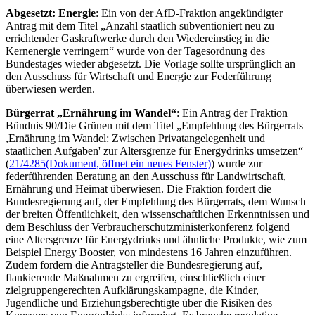
Abgesetzt: Energie
: Ein von der AfD-Fraktion angekündigter
Antrag mit dem Titel „
Anzahl staatlich subventioniert neu zu
errichtender Gaskraftwerke durch den Wiedereinstieg in die
Kernenergie verringern“ wurde von der Tagesordnung des
Bundestages wieder abgesetzt. Die Vorlage sollte ursprünglich an
den Ausschuss für Wirtschaft und Energie zur Federführung
überwiesen werden.
Bürgerrat „Ernährung im Wandel“
: Ein Antrag der Fraktion
Bündnis 90/Die Grünen mit dem Titel „Empfehlung des Bürgerrats
,Ernährung im Wandel: Zwischen Privatangelegenheit und
staatlichen Aufgaben' zur Altersgrenze für
Energydrinks
umsetzen“
(
21/4285
(Dokument, öffnet ein neues Fenster)
) wurde zur
federführenden Beratung an den Ausschuss für Landwirtschaft,
Ernährung und Heimat überwiesen. Die Fraktion fordert die
Bundesregierung auf, der Empfehlung des Bürgerrats, dem Wunsch
der breiten Öffentlichkeit, den wissenschaftlichen Erkenntnissen und
dem Beschluss der Verbraucherschutzministerkonferenz folgend
eine Altersgrenze für Energydrinks und ähnliche Produkte, wie zum
Beispiel Energy Booster, von mindestens 16 Jahren einzuführen.
Zudem fordern die Antragsteller die Bundesregierung auf,
flankierende Maßnahmen zu ergreifen, einschließlich einer
zielgruppengerechten Aufklärungskampagne, die Kinder,
Jugendliche und Erziehungsberechtigte über die Risiken des