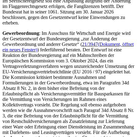
Im Seefischereigesetz soll eine Anpassung aufgrund der Änderung
im Flaggenrechtsgesetz erfolgen, die Fanglizenzen betrifft. Der
Bundesrat hat in seiner 1061. Sitzung am 30. Januar 2026
beschlossen, gegen den Gesetzentwurf keine Einwendungen zu
erheben.
Gewerbeordnung
: Im Ausschuss für Wirtschaft und Energie wird
der Gesetzentwurf der Bundesregierung „zur Änderung der
Gewerbeordnung und anderer Gesetze“ (
21/3947
(Dokument, öffnet
ein neues Fenster)
) federführend beraten. Der Entwurf ist eine
Reaktion der Bundesregierung auf ein Mahnschreiben der
Europäischen Kommission vom 3. Oktober 2024, das ein
Vertragsverletzungsverfahren wegen unzureichender Umsetzung der
EU-Versicherungsvertriebsrichtlinie (EU 2016 / 97) eingeleitet hat.
Die Kommission kritisiert bestimmte Ausnahmen und
Formulierungen in der Gewerbeordnung, etwa im Paragrafen 34d
Absatz 8 Nr. 2, in dem bisher eine Befreiung von der
Erlaubnispflicht als Versicherungsvermittler für Bausparkassen für
die Vermittlung von Versicherungen im Rahmen eines
Kollektivertrags vorsieht. Die Regelung soll ebenso aufgehoben
werden wie die Ausnahmevorschrift nach Paragraf 34d Absatz 8 Nr.
3, die eine Befreiung von der Erlaubnispflicht für die Vermittlung
von Restschuldversicherungen als Zusatzleistung zur Lieferung
einer Ware oder Erbringung einer Dienstleistung im Zusammenhang
mit Darlehens- und Leasingverträgen vorsieht. Für die Aufhebung