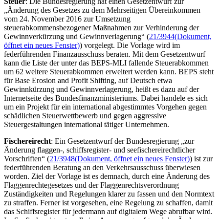
Steuer
: Die Bundesregierung hat einen Gesetzentwurf zur
„Änderung des Gesetzes zu dem Mehrseitigen Übereinkommen
vom 24. November 2016 zur Umsetzung
steuerabkommensbezogener Maßnahmen zur Verhinderung der
Gewinnverkürzung und Gewinnverlagerung“ (
21/3944
(Dokument,
öffnet ein neues Fenster)
) vorgelegt. Die Vorlage wird im
federführenden Finanzausschuss beraten. Mit dem Gesetzentwurf
kann die
Liste der unter das BEPS-MLI fallende Steuerabkommen
um 62 weitere Steuerabkommen erweitert werden kann. BEPS steht
für
Base Erosion and Profit Shifting
, auf Deutsch etwa
Gewinnkürzung und Gewinnverlagerung, heißt es dazu auf der
Internetseite des Bundesfinanzministeriums. Dabei handele es sich
um ein Projekt für ein international abgestimmtes Vorgehen gegen
schädlichen Steuerwettbewerb und gegen aggressive
Steuergestaltungen international tätiger Unternehmen.
Fischereirecht
: Ein Gesetzentwurf der Bundesregierung „zur
Änderung flaggen-, schiffsregister- und seefischereirechtlicher
Vorschriften“ (
21/3948
(Dokument, öffnet ein neues Fenster)
) ist zur
federführenden Beratung an den Verkehrsausschuss überwiesen
worden. Ziel der Vorlage ist es demnach, durch eine Änderung des
Flaggenrechtegesetzes und der Flaggenrechtsverordnung
Zuständigkeiten und Regelungen klarer zu fassen und den Normtext
zu straffen. Ferner ist vorgesehen, eine Regelung zu schaffen, damit
das Schiffsregister für jedermann auf digitalem Wege abrufbar wird.