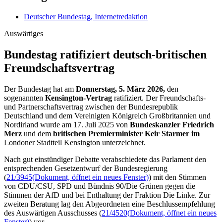
Deutscher Bundestag, Internetredaktion
Auswärtiges
Bundestag ratifiziert deutsch-britischen
Freundschaftsvertrag
Der Bundestag hat am
Donnerstag, 5. März 2026,
den
sogenannten
Kensington
-Vertrag
ratifiziert.
Der Freundschafts-
und Partnerschaftsvertrag zwischen der Bundesrepublik
Deutschland und dem Vereinigten Königreich Großbritannien und
Nordirland wurde am 17. Juli 2025 von
Bundeskanzler Friedrich
Merz
und dem
britischen Premierminister
Keir Starmer
im
Londoner Stadtteil
Kensington
unterzeichnet
.
Nach gut einstündiger Debatte verabschiedete das Parlament den
entsprechenden Gesetzentwurf der Bundesregierung
(
21/3945
(Dokument, öffnet ein neues Fenster)
) mit den Stimmen
von CDU/CSU, SPD und Bündnis 90/Die Grünen gegen die
Stimmen der AfD und bei Enthaltung der Fraktion Die Linke. Zur
zweiten Beratung lag den Abgeordneten eine Beschlussempfehlung
des Auswärtigen Ausschusses (
21/4520
(Dokument, öffnet ein neues
Fenster)
) vor.