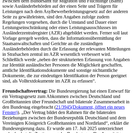
zwischen dem Bundesamt für Migration und Flüchtlinge (Bamf)
sowie Ausländerbehörden auf der einen Seite und Trägern für
Leistungen nach dem Asylbewerberleistungsgesetz auf der anderen
Seite zu gewährleisten, sind den Angaben zufolge zudem
Regelungen vorgesehen, durch die Umstand und Dauer einer
Leistungseinschränkung oder eines Leistungsausschlusses im
Ausländerzentralregister (AZR) abgebildet werden. Ferner soll laut
Vorlage geregelt werden, dass die Informationsübermittlung der
Staatsanwaltschaften und Gerichte an die zuständigen
Ausländerbehörden durch die Erfassung der relevanten Mitteilungen
in Strafsachen zentral im AZR wesentlich verbessert wird.
Schließlich werde „neben der strukturierten Erfassung von Angaben
zur Identität ausländischer Personen die Möglichkeit geschaffen,
amtliche Identifikationsdokumente und sonstige nichtamtliche
Dokumente, die zur eindeutigen Identifikation der Person geeignet
sind, als Volltextdokumente im AZR zu erfassen“.
Freundschaftsvertrag:
Die Bundesregierung hat einen Entwurf für
ein Vertragsgesetz zum Abkommen zwischen Deutschland und
Großbritannien über Freundschaft und bilaterale Zusammenarbeit in
den Bundestag eingebracht (
21/3945
(Dokument, öffnet ein neues
Fenster)
). „Der Vertrag bildet den Rahmen für die bilateralen
Beziehungen zwischen der Bundesrepublik Deutschland und dem
Vereinigten Königreich Großbritannien und Nordirland“, erklärt die
Bundesregierung dazu. Er wurde am 17. Juli 2025 unterzeichnet