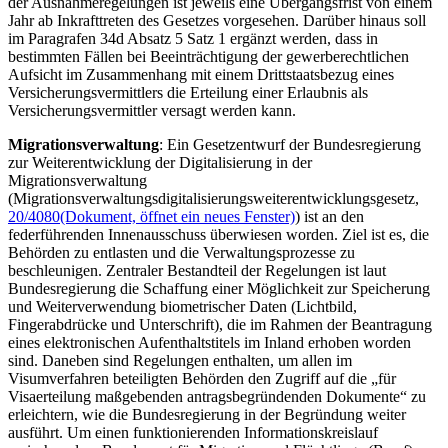
der Ausnahmeregelungen ist jeweils eine Übergangsfrist von einem
Jahr ab Inkrafttreten des Gesetzes vorgesehen. Darüber hinaus soll
im Paragrafen 34d Absatz 5 Satz 1 ergänzt werden, dass in
bestimmten Fällen bei Beeinträchtigung der gewerberechtlichen
Aufsicht im Zusammenhang mit einem Drittstaatsbezug eines
Versicherungsvermittlers die Erteilung einer Erlaubnis als
Versicherungsvermittler versagt werden kann.
Migrationsverwaltung
: Ein Gesetzentwurf der Bundesregierung
zur Weiterentwicklung der Digitalisierung in der
Migrationsverwaltung
(Migrationsverwaltungsdigitalisierungsweiterentwicklungsgesetz,
20/4080
(Dokument, öffnet ein neues Fenster)
) ist an den
federführenden Innenausschuss überwiesen worden. Ziel ist es, die
Behörden zu entlasten und die Verwaltungsprozesse zu
beschleunigen. Zentraler Bestandteil der Regelungen ist laut
Bundesregierung die Schaffung einer Möglichkeit zur Speicherung
und Weiterverwendung biometrischer Daten (Lichtbild,
Fingerabdrücke und Unterschrift), die im Rahmen der Beantragung
eines elektronischen Aufenthaltstitels im Inland erhoben worden
sind. Daneben sind Regelungen enthalten, um allen im
Visumverfahren beteiligten Behörden den Zugriff auf die „für
Visaerteilung maßgebenden antragsbegründenden Dokumente“ zu
erleichtern, wie die Bundesregierung in der Begründung weiter
ausführt. Um einen funktionierenden Informationskreislauf