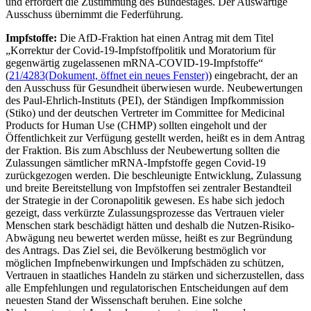
und erfordert die Zustimmung des Bundestages. Der Auswärtige
Ausschuss übernimmt die Federführung.
Impfstoffe:
Die AfD-Fraktion hat einen Antrag mit dem Titel
„Korrektur der Covid-19-Impfstoffpolitik und Moratorium für
gegenwärtig zugelassenen mRNA-COVID-19-Impfstoffe“
(
21/4283
(Dokument, öffnet ein neues Fenster)
) eingebracht, der an
den Ausschuss für Gesundheit überwiesen wurde.
Neubewertungen
des Paul-Ehrlich-Instituts (PEI), der Ständigen Impfkommission
(Stiko) und der deutschen Vertreter im
Committee for Medicinal
Products for Human Use
(CHMP) sollten eingeholt und der
Öffentlichkeit zur Verfügung gestellt werden, heißt es in dem Antrag
der Fraktion. Bis zum Abschluss der Neubewertung sollten die
Zulassungen sämtlicher mRNA-Impfstoffe gegen Covid-19
zurückgezogen werden. Die beschleunigte Entwicklung, Zulassung
und breite Bereitstellung von Impfstoffen sei zentraler Bestandteil
der Strategie in der Coronapolitik gewesen. Es habe sich jedoch
gezeigt, dass verkürzte Zulassungsprozesse das Vertrauen vieler
Menschen stark beschädigt hätten und deshalb die Nutzen-Risiko-
Abwägung neu bewertet werden müsse, heißt es zur Begründung
des Antrags. Das Ziel sei, die Bevölkerung bestmöglich vor
möglichen Impfnebenwirkungen und Impfschäden zu schützen,
Vertrauen in staatliches Handeln zu stärken und sicherzustellen, dass
alle Empfehlungen und regulatorischen Entscheidungen auf dem
neuesten Stand der Wissenschaft beruhen. Eine solche