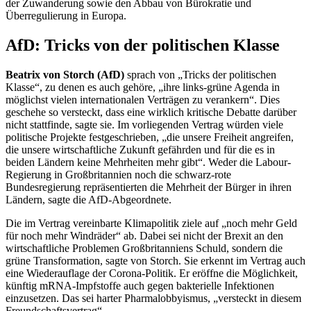
der Zuwanderung sowie den Abbau von Bürokratie und
Überregulierung in Europa.
AfD: Tricks von der politischen Klasse
Beatrix von Storch (AfD)
sprach von „Tricks der politischen
Klasse“, zu denen es auch gehöre, „ihre links-grüne Agenda in
möglichst vielen internationalen Verträgen zu verankern“. Dies
geschehe so versteckt, dass eine wirklich kritische Debatte darüber
nicht stattfinde, sagte sie. Im vorliegenden Vertrag würden viele
politische Projekte festgeschrieben, „die unsere Freiheit angreifen,
die unsere wirtschaftliche Zukunft gefährden und für die es in
beiden Ländern keine Mehrheiten mehr gibt“. Weder die
Labour
-
Regierung in Großbritannien noch die schwarz-rote
Bundesregierung repräsentierten die Mehrheit der Bürger in ihren
Ländern, sagte die AfD-Abgeordnete.
Die im Vertrag vereinbarte Klimapolitik ziele auf „noch mehr Geld
für noch mehr Windräder“ ab. Dabei sei nicht der Brexit an den
wirtschaftliche Problemen Großbritanniens Schuld, sondern die
grüne Transformation, sagte von Storch. Sie erkennt im Vertrag auch
eine Wiederauflage der Corona-Politik. Er eröffne die Möglichkeit,
künftig mRNA-Impfstoffe auch gegen bakterielle Infektionen
einzusetzen. Das sei harter Pharmalobbyismus, „versteckt in diesem
Freundschaftsvertrag“.