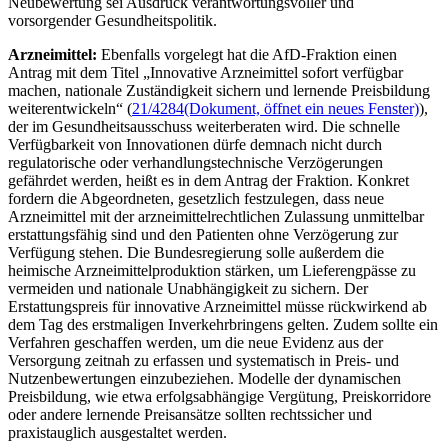
Neubewertung sei Ausdruck verantwortungsvoller und
vorsorgender Gesundheitspolitik.
Arzneimittel:
Ebenfalls vorgelegt hat die AfD-Fraktion einen
Antrag mit dem Titel „
Innovative Arzneimittel sofort verfügbar
machen, nationale Zuständigkeit sichern und lernende Preisbildung
weiterentwickeln“ (
21/4284
(Dokument, öffnet ein neues Fenster)
),
der im Gesundheitsausschuss weiterberaten wird.
Die schnelle
Verfügbarkeit von Innovationen dürfe demnach nicht durch
regulatorische oder verhandlungstechnische Verzögerungen
gefährdet werden, heißt es in dem Antrag der Fraktion. Konkret
fordern die Abgeordneten, gesetzlich festzulegen, dass neue
Arzneimittel mit der arzneimittelrechtlichen Zulassung unmittelbar
erstattungsfähig sind und den Patienten ohne Verzögerung zur
Verfügung stehen. Die Bundesregierung solle außerdem die
heimische Arzneimittelproduktion stärken, um Lieferengpässe zu
vermeiden und nationale Unabhängigkeit zu sichern. Der
Erstattungspreis für innovative Arzneimittel müsse rückwirkend ab
dem Tag des erstmaligen Inverkehrbringens gelten. Zudem sollte ein
Verfahren geschaffen werden, um die neue Evidenz aus der
Versorgung zeitnah zu erfassen und systematisch in Preis- und
Nutzenbewertungen einzubeziehen. Modelle der dynamischen
Preisbildung, wie etwa erfolgsabhängige Vergütung, Preiskorridore
oder andere lernende Preisansätze sollten rechtssicher und
praxistauglich ausgestaltet werden.