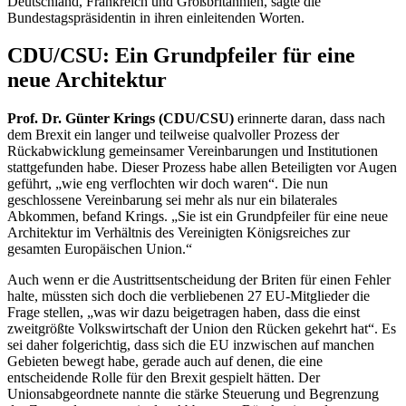
Deutschland, Frankreich und Großbritannien, sagte die
Bundestagspräsidentin in ihren einleitenden Worten.
CDU/CSU: Ein Grundpfeiler für eine
neue Architektur
Prof. Dr. Günter Krings (CDU/CSU)
erinnerte daran, dass nach
dem Brexit ein langer und teilweise qualvoller Prozess der
Rückabwicklung gemeinsamer Vereinbarungen und Institutionen
stattgefunden habe. Dieser Prozess habe allen Beteiligten vor Augen
geführt, „wie eng verflochten wir doch waren“. Die nun
geschlossene Vereinbarung sei mehr als nur ein bilaterales
Abkommen, befand Krings. „Sie ist ein Grundpfeiler für eine neue
Architektur im Verhältnis des Vereinigten Königsreiches zur
gesamten Europäischen Union.“
Auch wenn er die Austrittsentscheidung der Briten für einen Fehler
halte, müssten sich doch die verbliebenen 27 EU-Mitglieder die
Frage stellen, „was wir dazu beigetragen haben, dass die einst
zweitgrößte Volkswirtschaft der Union den Rücken gekehrt hat“. Es
sei daher folgerichtig, dass sich die EU inzwischen auf manchen
Gebieten bewegt habe, gerade auch auf denen, die eine
entscheidende Rolle für den Brexit gespielt hätten. Der
Unionsabgeordnete nannte die stärke Steuerung und Begrenzung