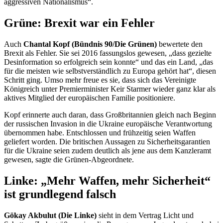
aggressiven Nationalismus“.
Grüne: Brexit war ein Fehler
Auch
Chantal Kopf (Bündnis 90/Die Grünen)
bewertete den
Brexit als Fehler. Sie sei 2016 fassungslos gewesen, „dass gezielte
Desinformation so erfolgreich sein konnte“ und das ein Land, „das
für die meisten wie selbstverständlich zu Europa gehört hat“, diesen
Schritt ging. Umso mehr freue es sie, dass sich das Vereinigte
Königreich unter Premierminister
Keir Starmer
wieder ganz klar als
aktives Mitglied der europäischen Familie positioniere.
Kopf erinnerte auch daran, dass Großbritannien gleich nach Beginn
der russischen Invasion in die Ukraine europäische Verantwortung
übernommen habe. Entschlossen und frühzeitig seien Waffen
geliefert worden. Die britischen Aussagen zu Sicherheitsgarantien
für die Ukraine seien zudem deutlich als jene aus dem Kanzleramt
gewesen, sagte die Grünen-Abgeordnete.
Linke: „Mehr Waffen, mehr Sicherheit“
ist grundlegend falsch
Gökay Akbulut (Die Linke)
sieht in dem Vertrag Licht und