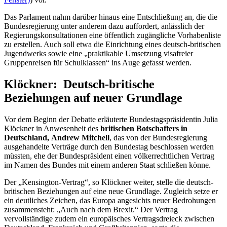
Das Parlament nahm darüber hinaus eine Entschließung an, die die
Bundesregierung unter anderem dazu auffordert, anlässlich der
Regierungskonsultationen eine öffentlich zugängliche Vorhabenliste
zu erstellen. Auch soll etwa die Einrichtung eines deutsch-britischen
Jugendwerks sowie eine „praktikable Umsetzung visafreier
Gruppenreisen für Schulklassen“ ins Auge gefasst werden.
Klöckner: Deutsch-britische
Beziehungen auf neuer Grundlage
Vor dem Beginn der Debatte erläuterte Bundestagspräsidentin Julia
Klöckner in Anwesenheit des
britischen Botschafters in
Deutschland,
Andrew Mitchell
,
das von der Bundesregierung
ausgehandelte Verträge durch den Bundestag beschlossen werden
müssten, ehe der Bundespräsident einen völkerrechtlichen Vertrag
im Namen des Bundes mit einem anderen Staat schließen könne.
Der „
Kensington
-Vertrag“, so Klöckner weiter, stelle die deutsch-
britischen Beziehungen auf eine neue Grundlage. Zugleich setze er
ein deutliches Zeichen, das Europa angesichts neuer Bedrohungen
zusammensteht: „Auch nach dem Brexit.“ Der Vertrag
vervollständige zudem ein europäisches Vertragsdreieck zwischen