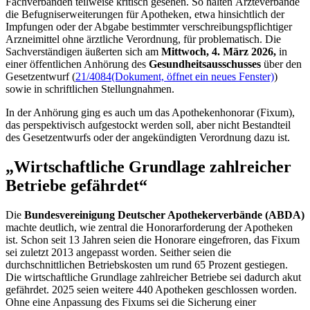
Fachverbänden teilweise kritisch gesehen. So halten Ärzteverbände
die Befugniserweiterungen für Apotheken, etwa hinsichtlich der
Impfungen oder der Abgabe bestimmter verschreibungspflichtiger
Arzneimittel ohne ärztliche Verordnung, für problematisch. Die
Sachverständigen äußerten sich am
Mittwoch, 4. März 2026,
in
einer öffentlichen Anhörung des
Gesundheitsausschusses
über den
Gesetzentwurf (
21/4084
(Dokument, öffnet ein neues Fenster)
)
sowie in schriftlichen Stellungnahmen.
In der Anhörung ging es auch um das Apothekenhonorar (Fixum),
das perspektivisch aufgestockt werden soll, aber nicht Bestandteil
des Gesetzentwurfs oder der angekündigten Verordnung dazu ist.
„Wirtschaftliche Grundlage zahlreicher
Betriebe gefährdet“
Die
Bundesvereinigung Deutscher Apothekerverbände (ABDA)
machte deutlich, wie zentral die Honorarforderung der Apotheken
ist. Schon seit 13 Jahren seien die Honorare eingefroren, das Fixum
sei zuletzt 2013 angepasst worden. Seither seien die
durchschnittlichen Betriebskosten um rund 65 Prozent gestiegen.
Die wirtschaftliche Grundlage zahlreicher Betriebe sei dadurch akut
gefährdet. 2025 seien weitere 440 Apotheken geschlossen worden.
Ohne eine Anpassung des Fixums sei die Sicherung einer