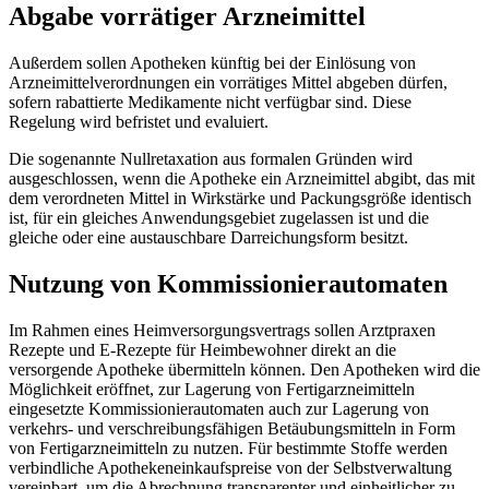
Abgabe vorrätiger Arzneimittel
Außerdem sollen Apotheken künftig bei der Einlösung von
Arzneimittelverordnungen ein vorrätiges Mittel abgeben dürfen,
sofern rabattierte Medikamente nicht verfügbar sind. Diese
Regelung wird befristet und evaluiert.
Die sogenannte Nullretaxation aus formalen Gründen wird
ausgeschlossen, wenn die Apotheke ein Arzneimittel abgibt, das mit
dem verordneten Mittel in Wirkstärke und Packungsgröße identisch
ist, für ein gleiches Anwendungsgebiet zugelassen ist und die
gleiche oder eine austauschbare Darreichungsform besitzt.
Nutzung von Kommissionierautomaten
Im Rahmen eines Heimversorgungsvertrags sollen Arztpraxen
Rezepte und E-Rezepte für Heimbewohner direkt an die
versorgende Apotheke übermitteln können. Den Apotheken wird die
Möglichkeit eröffnet, zur Lagerung von Fertigarzneimitteln
eingesetzte Kommissionierautomaten auch zur Lagerung von
verkehrs- und verschreibungsfähigen Betäubungsmitteln in Form
von Fertigarzneimitteln zu nutzen. Für bestimmte Stoffe werden
verbindliche Apothekeneinkaufspreise von der Selbstverwaltung
vereinbart, um die Abrechnung transparenter und einheitlicher zu