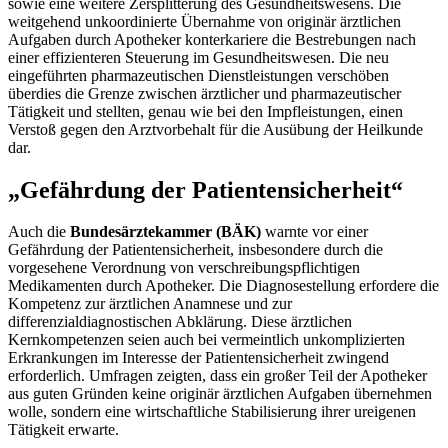
sowie eine weitere Zersplitterung des Gesundheitswesens. Die
weitgehend unkoordinierte Übernahme von originär ärztlichen
Aufgaben durch Apotheker konterkariere die Bestrebungen nach
einer effizienteren Steuerung im Gesundheitswesen. Die neu
eingeführten pharmazeutischen Dienstleistungen verschöben
überdies die Grenze zwischen ärztlicher und pharmazeutischer
Tätigkeit und stellten, genau wie bei den Impfleistungen, einen
Verstoß gegen den Arztvorbehalt für die Ausübung der Heilkunde
dar.
„Gefährdung der Patientensicherheit“
Auch die
Bundesärztekammer (BÄK)
warnte vor einer
Gefährdung der Patientensicherheit, insbesondere durch die
vorgesehene Verordnung von verschreibungspflichtigen
Medikamenten durch Apotheker. Die Diagnosestellung erfordere die
Kompetenz zur ärztlichen Anamnese und zur
differenzialdiagnostischen Abklärung. Diese ärztlichen
Kernkompetenzen seien auch bei vermeintlich unkomplizierten
Erkrankungen im Interesse der Patientensicherheit zwingend
erforderlich. Umfragen zeigten, dass ein großer Teil der Apotheker
aus guten Gründen keine originär ärztlichen Aufgaben übernehmen
wolle, sondern eine wirtschaftliche Stabilisierung ihrer ureigenen
Tätigkeit erwarte.