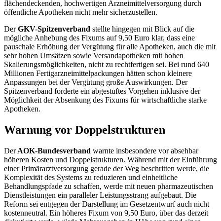
flächendeckenden, hochwertigen Arzneimittelversorgung durch
öffentliche Apotheken nicht mehr sicherzustellen.
Der
GKV-Spitzenverband
stellte hingegen mit Blick auf die
mögliche Anhebung des Fixums auf 9,50 Euro klar, dass eine
pauschale Erhöhung der Vergütung für alle Apotheken, auch die mit
sehr hohen Umsätzen sowie Versandapotheken mit hohen
Skalierungsmöglichkeiten, nicht zu rechtfertigen sei. Bei rund 640
Millionen Fertigarzneimittelpackungen hätten schon kleinere
Anpassungen bei der Vergütung große Auswirkungen. Der
Spitzenverband forderte ein abgestuftes Vorgehen inklusive der
Möglichkeit der Absenkung des Fixums für wirtschaftliche starke
Apotheken.
Warnung vor Doppelstrukturen
Der
AOK-Bundesverband
warnte insbesondere vor absehbar
höheren Kosten und Doppelstrukturen. Während mit der Einführung
einer Primärarztversorgung gerade der Weg beschritten werde, die
Komplexität des Systems zu reduzieren und einheitliche
Behandlungspfade zu schaffen, werde mit neuen pharmazeutischen
Dienstleistungen ein paralleler Leistungsstrang aufgebaut. Die
Reform sei entgegen der Darstellung im Gesetzentwurf auch nicht
kostenneutral. Ein höheres Fixum von 9,50 Euro, über das derzeit