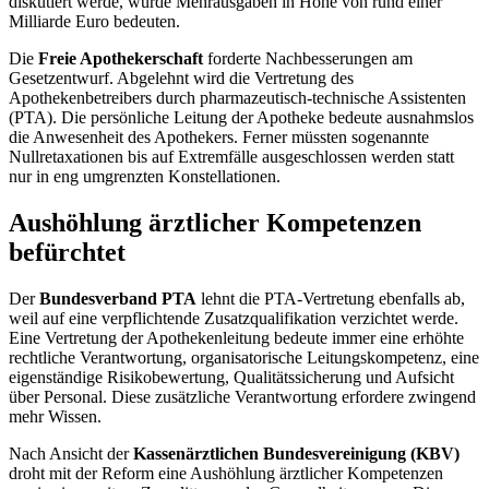
diskutiert werde, würde Mehrausgaben in Höhe von rund einer
Milliarde Euro bedeuten.
Die
Freie Apothekerschaft
forderte Nachbesserungen am
Gesetzentwurf. Abgelehnt wird die Vertretung des
Apothekenbetreibers durch pharmazeutisch-technische Assistenten
(PTA). Die persönliche Leitung der Apotheke bedeute ausnahmslos
die Anwesenheit des Apothekers. Ferner müssten sogenannte
Nullretaxationen bis auf Extremfälle ausgeschlossen werden statt
nur in eng umgrenzten Konstellationen.
Aushöhlung ärztlicher Kompetenzen
befürchtet
Der
Bundesverband PTA
lehnt die PTA-Vertretung ebenfalls ab,
weil auf eine verpflichtende Zusatzqualifikation verzichtet werde.
Eine Vertretung der Apothekenleitung bedeute immer eine erhöhte
rechtliche Verantwortung, organisatorische Leitungskompetenz, eine
eigenständige Risikobewertung, Qualitätssicherung und Aufsicht
über Personal. Diese zusätzliche Verantwortung erfordere zwingend
mehr Wissen.
Nach Ansicht der
Kassenärztlichen Bundesvereinigung (KBV)
droht mit der Reform eine Aushöhlung ärztlicher Kompetenzen