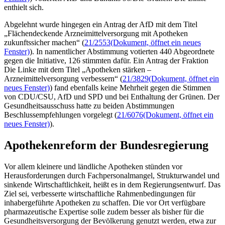
enthielt sich.
Abgelehnt wurde hingegen ein Antrag der AfD mit dem Titel
„Flächendeckende Arzneimittelversorgung mit Apotheken
zukunftssicher machen“ (
21/2553
(Dokument, öffnet ein neues
Fenster)
). In namentlicher Abstimmung votierten 440 Abgeordnete
gegen die Initiative, 126 stimmten dafür. Ein Antrag der Fraktion
Die Linke mit dem Titel „Apotheken stärken –
Arzneimittelversorgung verbessern“ (
21/3829
(Dokument, öffnet ein
neues Fenster)
) fand ebenfalls keine Mehrheit gegen die Stimmen
von CDU/CSU, AfD und SPD und bei Enthaltung der Grünen. Der
Gesundheitsausschuss hatte zu beiden Abstimmungen
Beschlussempfehlungen vorgelegt (
21/6076
(Dokument, öffnet ein
neues Fenster)
).
Apothekenreform der Bundesregierung
Vor allem kleinere und ländliche Apotheken stünden vor
Herausforderungen durch Fachpersonalmangel, Strukturwandel und
sinkende Wirtschaftlichkeit, heißt es in dem Regierungsentwurf. Das
Ziel sei, verbesserte wirtschaftliche Rahmenbedingungen für
inhabergeführte Apotheken zu schaffen. Die vor Ort verfügbare
pharmazeutische Expertise solle zudem besser als bisher für die
Gesundheitsversorgung der Bevölkerung genutzt werden, etwa zur