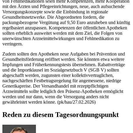
von Fehlmedikationen seien mehr Kompetenzen, mehr Kooperation
mit den Ärzten und Pflegeeinrichtungen, neue, auch aufsuchende
Versorgungskonzepte sowie die Einbindung in regionale
Gesundheitsnetzwerke. Die Abgeordneten fordern, die
packungsbezogene Vergütung auf 9,50 Euro anzuheben und künftig
regelbasiert anzupassen. Kompetenzen der öffentlichen Apotheken
sollten erheblich ausweitet werden mit dem Ziel, die Folgen von
unerwünschten Arzneimittelwirkungen und Fehlmedikation zu
verringern.
Zudem sollten den Apotheken neue Aufgaben bei Prävention und
Gesundheitsförderung eröffnet werden. Sie könnten etwa weitere
Impfungen und Früherkennungstests übernehmen. Rabattverträge
und die Importklausel im Sozialgesetzbuch V (SGB V) sollten
abgeschafft werden, zugunsten einer kollektivvertraglichen,
nachgeschärften Festbetragsregelung für angemessene, niedrige
Generikapreise. Der Versandhandel mit rezeptpflichtigen
Arzneimitteln sollte lediglich den Präsenz-Apotheken ermöglicht
werden und nur dann, wenn die Versorgung anders nicht
gewährleistet werden könne. (pk/hau/27.02.2026)
Reden zu diesem Tagesordnungspunkt