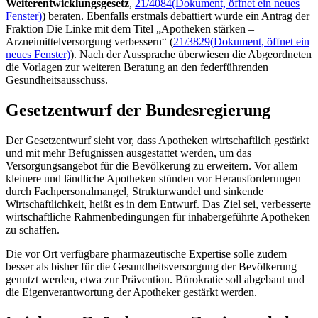
Weiterentwicklungsgesetz
,
21/4084
(Dokument, öffnet ein neues
Fenster)
) beraten. Ebenfalls erstmals debattiert wurde ein Antrag der
Fraktion Die Linke mit dem Titel „Apotheken stärken –
Arzneimittelversorgung verbessern“ (
21/3829
(Dokument, öffnet ein
neues Fenster)
). Nach der Aussprache überwiesen die Abgeordneten
die Vorlagen zur weiteren Beratung an den federführenden
Gesundheitsausschuss.
Gesetzentwurf der Bundesregierung
Der Gesetzentwurf sieht vor, dass Apotheken wirtschaftlich gestärkt
und mit mehr Befugnissen ausgestattet werden, um das
Versorgungsangebot für die Bevölkerung zu erweitern. Vor allem
kleinere und ländliche Apotheken stünden vor Herausforderungen
durch Fachpersonalmangel, Strukturwandel und sinkende
Wirtschaftlichkeit, heißt es in dem Entwurf. Das Ziel sei, verbesserte
wirtschaftliche Rahmenbedingungen für inhabergeführte Apotheken
zu schaffen.
Die vor Ort verfügbare pharmazeutische Expertise solle zudem
besser als bisher für die Gesundheitsversorgung der Bevölkerung
genutzt werden, etwa zur Prävention. Bürokratie soll abgebaut und
die Eigenverantwortung der Apotheker gestärkt werden.