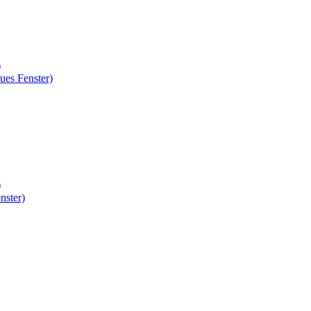
)
ues Fenster)
)
nster)