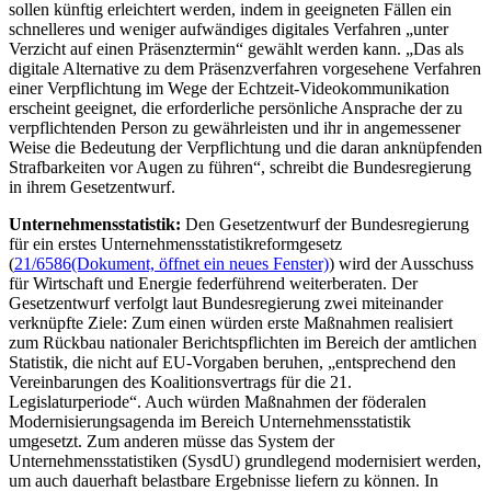
sollen künftig erleichtert werden, indem in geeigneten Fällen ein
schnelleres und weniger aufwändiges digitales Verfahren „unter
Verzicht auf einen Präsenztermin“ gewählt werden kann. „Das als
digitale Alternative zu dem Präsenzverfahren vorgesehene Verfahren
einer Verpflichtung im Wege der Echtzeit-Videokommunikation
erscheint geeignet, die erforderliche persönliche Ansprache der zu
verpflichtenden Person zu gewährleisten und ihr in angemessener
Weise die Bedeutung der Verpflichtung und die daran anknüpfenden
Strafbarkeiten vor Augen zu führen“, schreibt die Bundesregierung
in ihrem Gesetzentwurf.
Unternehmensstatistik:
Den Gesetzentwurf der Bundesregierung
für ein erstes Unternehmensstatistikreformgesetz
(
21/6586
(Dokument, öffnet ein neues Fenster)
) wird der Ausschuss
für Wirtschaft und Energie federführend weiterberaten. Der
Gesetzentwurf verfolgt laut Bundesregierung zwei miteinander
verknüpfte Ziele: Zum einen würden erste Maßnahmen realisiert
zum Rückbau nationaler Berichtspflichten im Bereich der amtlichen
Statistik, die nicht auf EU-Vorgaben beruhen, „entsprechend den
Vereinbarungen des Koalitionsvertrags für die 21.
Legislaturperiode“. Auch würden Maßnahmen der föderalen
Modernisierungsagenda im Bereich Unternehmensstatistik
umgesetzt. Zum anderen müsse das System der
Unternehmensstatistiken (SysdU) grundlegend modernisiert werden,
um auch dauerhaft belastbare Ergebnisse liefern zu können. In