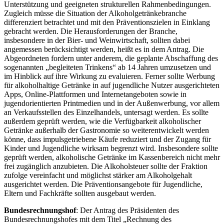
Unterstützung und geeigneten strukturellen Rahmenbedingungen.
Zugleich müsse die Situation der Alkoholgetränkebranche
differenziert betrachtet und mit den Präventionszielen in Einklang
gebracht werden. Die Herausforderungen der Branche,
insbesondere in der Bier- und Weinwirtschaft, sollten dabei
angemessen berücksichtigt werden, heißt es in dem Antrag. Die
Abgeordneten fordern unter anderem, die geplante Abschaffung des
sogenannten „begleiteten Trinkens“ ab 14 Jahren umzusetzen und
im Hinblick auf ihre Wirkung zu evaluieren. Ferner sollte Werbung
für alkoholhaltige Getränke in auf jugendliche Nutzer ausgerichteten
Apps, Online
-Plattformen und Internetangeboten sowie in
jugendorientierten Printmedien und in der Außenwerbung, vor allem
an Verkaufsstellen des Einzelhandels, untersagt werden. Es sollte
außerdem geprüft werden, wie die Verfügbarkeit alkoholischer
Getränke außerhalb der Gastronomie so weiterentwickelt werden
könne, dass impulsgetriebene Käufe reduziert und der Zugang für
Kinder und Jugendliche wirksam begrenzt wird. Insbesondere sollte
geprüft werden, alkoholische Getränke im Kassenbereich nicht mehr
frei zugänglich anzubieten. Die Alkoholsteuer sollte der Fraktion
zufolge vereinfacht und möglichst stärker am Alkoholgehalt
ausgerichtet werden. Die Präventionsangebote für Jugendliche,
Eltern und Fachkräfte sollten ausgebaut werden.
Bundesrechnungshof
: Der Antrag des Präsidenten des
Bundesrechnungshofes mit dem Titel „Rechnung des