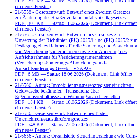
PDF
| 291 KB — Status: 15.06.2026
(Dokument, Link öffnet
ein neues Fenster)
21/6558 - Gesetzentwurf: Entwurf eines Zweiten Gesetzes
zur Änderung des Straßenverkehrsunfallstatistikgesetzes
PDF
| 301 KB — Status: 18.06.2026
(Dokument, Link öffnet
ein neues Fenster)
21/6561 - Gesetzentwurf: Entwurf eines Gesetzes zur
Umsetzung der Richtlinien (EU) 2025/1 und (EU) 2025/2 zur
Festlegung eines Rahmens für die Sanierung und Abwicklung
von Versicherungsunternehmen sowie zur Änderung des
Aufsichtsrahmens für Versicherungsunternehmen
(Versicherungs-Sanierungs-Abwicklungs-und-
Aufsichtsänderungs-Gesetz - VSAAG)
PDF
| 6 MB — Status: 18.06.2026
(Dokument, Link öffnet
ein neues Fenster)
21/6566 - Antrag: Immobilientransparenzregister einrichten -
Geldwäsche bekämpfen, Transparenz über
Eigentumsverhältnisse am Wohnungsmarkt herstellen
PDF
| 184 KB — Status: 18.06.2026
(Dokument, Link öffnet
ein neues Fenster)
21/6586 - Gesetzentwurf: Entwurf eines Ersten
Unternehmensstatistikreformgesetzes
PDF
| 548 KB — Status: 22.06.2026
(Dokument, Link öffnet
ein neues Fenster)
21/6656 - Antrag: Organisierte Steuerhinterziehung wie Cum-