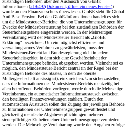
zuständigen Behörden über den Austausch von GloBE-
Informationen (
21/6497
(Dokument, öffnet ein neues Fenster)
)
wurde an den Finanzausschuss überwiesen. GloBE steht für
Global
Anti Base Erosion
. Bei den GlobE-Informationen handelt es sich
um die Mindeststeuer-Berichte, die von Unternehmensgruppen für
Zwecke der Mindestbesteuerung bei den zuständigen Behörden der
Steuerhoheitsgebiete eingereicht werden. In der Mehrseitigen
Vereinbarung wird der Mindeststeuer-Bericht als „GloBE-
Erklärung“ bezeichnet. Um ein möglichst effizientes und
verwaltungsarmes Verfahren zu gewährleisten, muss der
Mindeststeuer-Bericht laut Bundesregierung nicht in jedem
Steuerhoheitsgebiet, in dem sich eine Geschäftseinheit der
Unternehmensgruppe befindet, abgegeben werden. Vielmehr sei es
möglich, den Mindeststeuer-Bericht zentral (in der Regel bei der
zuständigen Behörde des Staates, in dem die oberste
Muttergesellschaft ansässig ist), einzureichen. Um sicherzustellen,
dass die Informationen des Mindeststeuer-Berichts rechtzeitig bei
allen betroffenen Behörden vorliegen, werde durch die Mehrseitige
Vereinbarung ein automatischer Informationsaustausch zwischen
den beteiligten Finanzverwaltungen etabliert. Durch den
automatischen Austausch sollen der Zugang der jeweiligen Behörde
zu Informationen der Unternehmensgruppen gewährleistet und
gleichzeitig mehrfache Abgabeverpflichtungen mehrerer
steuerpflichtiger Einheiten einer Unternehmensgruppe vermieden
werden. Die Mehrseitige Vereinbarung wurde den Angaben zufolge