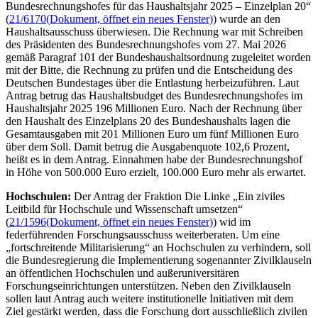
Bundesrechnungshofes für das Haushaltsjahr 2025
– Einzelplan 20“
(
21/6170
(Dokument, öffnet ein neues Fenster)
) wurde an den
Haushaltsausschuss überwiesen. Die Rechnung war mit Schreiben
des Präsidenten des Bundesrechnungshofes vom 27. Mai 2026
gemäß Paragraf 101 der Bundeshaushaltsordnung zugeleitet worden
mit der Bitte, die Rechnung zu prüfen und die Entscheidung des
Deutschen Bundestages über die Entlastung herbeizuführen. Laut
Antrag betrug das Haushaltsbudget des Bundesrechnungshofes im
Haushaltsjahr 2025 196 Millionen Euro. Nach der Rechnung über
den Haushalt des Einzelplans 20 des Bundeshaushalts lagen die
Gesamtausgaben mit 201 Millionen Euro um fünf Millionen Euro
über dem Soll. Damit betrug die Ausgabenquote 102,6 Prozent,
heißt es in dem Antrag. Einnahmen habe der Bundesrechnungshof
in Höhe von 500.000 Euro erzielt, 100.000 Euro mehr als erwartet.
Hochschulen:
Der Antrag der Fraktion Die Linke „Ein ziviles
Leitbild für Hochschule und Wissenschaft umsetzen“
(
21/1596
(Dokument, öffnet ein neues Fenster)
) wid im
federführenden Forschungsausschuss weiterberaten.
Um eine
„fortschreitende Militarisierung“ an Hochschulen zu verhindern, soll
die Bundesregierung die Implementierung sogenannter Zivilklauseln
an öffentlichen Hochschulen und außeruniversitären
Forschungseinrichtungen unterstützen. Neben den Zivilklauseln
sollen laut Antrag auch weitere institutionelle Initiativen mit dem
Ziel gestärkt werden, dass die Forschung dort ausschließlich zivilen