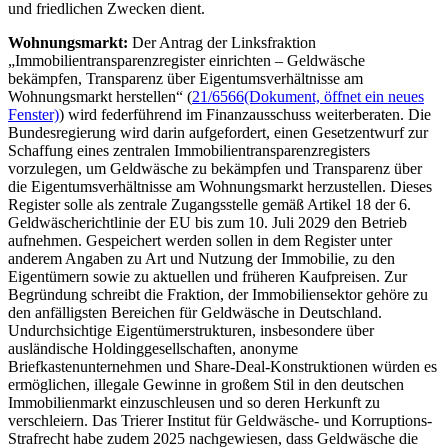
und friedlichen Zwecken dient.
Wohnungsmarkt:
Der Antrag der Linksfraktion
„Immobilientransparenzregister einrichten – Geldwäsche
bekämpfen, Transparenz über Eigentumsverhältnisse am
Wohnungsmarkt herstellen“ (
21/6566
(Dokument, öffnet ein neues
Fenster)
) wird federführend im Finanzausschuss weiterberaten. Die
Bundesregierung wird darin aufgefordert, einen Gesetzentwurf zur
Schaffung eines zentralen Immobilientransparenzregisters
vorzulegen, um Geldwäsche zu bekämpfen und Transparenz über
die Eigentumsverhältnisse am Wohnungsmarkt herzustellen. Dieses
Register solle als zentrale Zugangsstelle gemäß Artikel 18 der 6.
Geldwäscherichtlinie der EU bis zum 10. Juli 2029 den Betrieb
aufnehmen. Gespeichert werden sollen in dem Register unter
anderem Angaben zu Art und Nutzung der Immobilie, zu den
Eigentümern sowie zu aktuellen und früheren Kaufpreisen. Zur
Begründung schreibt die Fraktion, der Immobiliensektor gehöre zu
den anfälligsten Bereichen für Geldwäsche in Deutschland.
Undurchsichtige Eigentümerstrukturen, insbesondere über
ausländische Holdinggesellschaften, anonyme
Briefkastenunternehmen und
Share-Deal
-Konstruktionen würden es
ermöglichen, illegale Gewinne in großem Stil in den deutschen
Immobilienmarkt einzuschleusen und so deren Herkunft zu
verschleiern. Das Trierer Institut für Geldwäsche- und Korruptions-
Strafrecht habe zudem 2025 nachgewiesen, dass Geldwäsche die