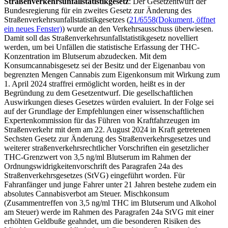
Straßenverkehrsunfallstatistikgesetz
: Der Gesetzentwurf der
Bundesregierung für ein zweites Gesetz zur Änderung des
Straßenverkehrsunfallstatistikgesetzes (
21/6558
(Dokument, öffnet
ein neues Fenster)
) wurde
an den Verkehrsausschuss überwiesen.
Damit soll das Straßenverkehrsunfallstatistikgesetz novelliert
werden, um bei Unfällen die statistische Erfassung der THC-
Konzentration im Blutserum abzudecken. Mit dem
Konsumcannabisgesetz sei der Besitz und der Eigenanbau von
begrenzten Mengen Cannabis zum Eigenkonsum mit Wirkung zum
1. April 2024 straffrei ermöglicht worden, heißt es in der
Begründung zu dem Gesetzentwurf. Die gesellschaftlichen
Auswirkungen dieses Gesetzes würden evaluiert. In der Folge sei
auf der Grundlage der Empfehlungen einer wissenschaftlichen
Expertenkommission für das Führen von Kraftfahrzeugen im
Straßenverkehr mit dem am 22. August 2024 in Kraft getretenen
Sechsten Gesetz zur Änderung des Straßenverkehrsgesetzes und
weiterer straßenverkehrsrechtlicher Vorschriften ein gesetzlicher
THC-Grenzwert von 3,5 ng/ml Blutserum im Rahmen der
Ordnungswidrigkeitenvorschrift des Paragrafen 24a des
Straßenverkehrsgesetzes (StVG) eingeführt worden. Für
Fahranfänger und junge Fahrer unter 21 Jahren bestehe zudem ein
absolutes Cannabisverbot am Steuer. Mischkonsum
(Zusammentreffen von 3,5 ng/ml THC im Blutserum und Alkohol
am Steuer) werde im Rahmen des Paragrafen 24a StVG mit einer
erhöhten Geldbuße geahndet, um die besonderen Risiken des