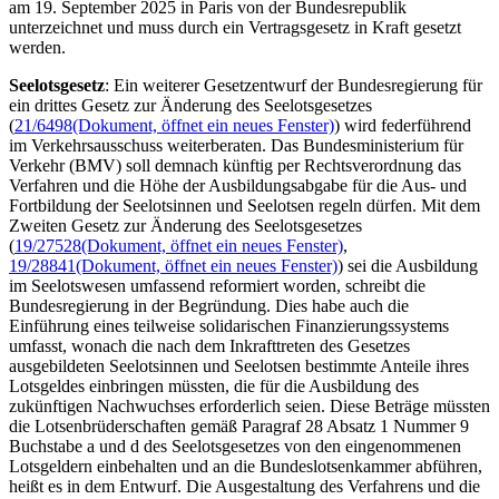
am 19. September 2025 in Paris von der Bundesrepublik
unterzeichnet und muss durch ein Vertragsgesetz in Kraft gesetzt
werden.
Seelotsgesetz
: Ein weiterer Gesetzentwurf der Bundesregierung für
ein drittes Gesetz zur Änderung des Seelotsgesetzes
(
21/6498
(Dokument, öffnet ein neues Fenster)
) wird
federführend
im Verkehrsausschuss weiterberaten. Das Bundesministerium für
Verkehr (BMV) soll demnach künftig per Rechtsverordnung das
Verfahren und die Höhe der Ausbildungsabgabe für die Aus- und
Fortbildung der Seelotsinnen und Seelotsen regeln dürfen. Mit dem
Zweiten Gesetz zur Änderung des Seelotsgesetzes
(
19/27528
(Dokument, öffnet ein neues Fenster)
,
19/28841
(Dokument, öffnet ein neues Fenster)
) sei die Ausbildung
im Seelotswesen umfassend reformiert worden, schreibt die
Bundesregierung in der Begründung. Dies habe auch die
Einführung eines teilweise solidarischen Finanzierungssystems
umfasst, wonach die nach dem Inkrafttreten des Gesetzes
ausgebildeten Seelotsinnen und Seelotsen bestimmte Anteile ihres
Lotsgeldes einbringen müssten, die für die Ausbildung des
zukünftigen Nachwuchses erforderlich seien. Diese Beträge müssten
die Lotsenbrüderschaften gemäß Paragraf 28 Absatz 1 Nummer 9
Buchstabe a und d des Seelotsgesetzes von den eingenommenen
Lotsgeldern einbehalten und an die Bundeslotsenkammer abführen,
heißt es in dem Entwurf. Die Ausgestaltung des Verfahrens und die