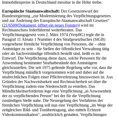
Immobilienpreise in Deutschland messbar in die Höhe treibe.
Europäische Staatsanwaltschaft:
Der Gesetzentwurf der
Bundesregierung „zur Modernisierung des Verpflichtungsgesetzes
und zur Änderung des Europäische-Staatsanwaltschaft Gesetzes“
(
21/6509
(Dokument, öffnet ein neues Fenster)
) wird im
Rechtsauschuss federführend weiterberaten. Das
Verpflichtungsgesetz vom 2. März 1974 (VerpflG) regle die in
Paragraf 11 Absatz 1 Nummer 4 des Strafgesetzbuches (StGB)
vorgesehene förmliche Verpflichtung von Personen, die – ohne
Amtsträger zu sein – für Stellen der öffentlichen Verwaltung tätig
oder als Sachverständige öffentlich bestellt sind, heißt es im
Entwurf. Die Verpflichtung diene dazu, solche Personen für die
Anwendung bestimmter Straftatbestände den Amtsträgern
gleichzustellen. Die seit 1975 geltende Regelung sehe vor, dass die
Verpflichtung mündlich vorgenommen wird und dabei auf die
strafrechtlichen Folgen einer Pflichtverletzung hinzuweisen ist. Aus
Gründen der Nachweisbarkeit und Rechtssicherheit sei über die
Verpflichtung zudem eine Niederschrift zu erstellen. Das
Mündlichkeitserfordernis lege eine Verpflichtung „in Anwesenheit
der zu verpflichtenden Person“ bei der für die Verpflichtung
zuständigen Stelle nahe. Die Neuregelung des Verfahrens der
förmlichen Verpflichtung soll nun eine Verpflichtung „im Wege der
zeitgleichen Bild- und Tonübertragung, also mittels Echtzeit
Videokommunikation“, ausdrücklich gestatten. Verpflichtungen