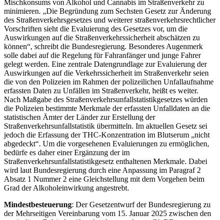
Mischkonsums von Alkohol und Cannabis im Straßenverkehr zu
minimieren. „Die Begründung zum Sechsten Gesetz zur Änderung
des Straßenverkehrsgesetzes und weiterer straßenverkehrsrechtlicher
Vorschriften sieht die Evaluierung des Gesetzes vor, um die
Auswirkungen auf die Straßenverkehrssicherheit abschätzen zu
können“, schreibt die Bundesregierung. Besonderes Augenmerk
solle dabei auf die Regelung für Fahranfänger und junge Fahrer
gelegt werden. Eine zentrale Datengrundlage zur Evaluierung der
Auswirkungen auf die Verkehrssicherheit im Straßenverkehr seien
die von den Polizeien im Rahmen der polizeilichen Unfallaufnahme
erfassten Daten zu Unfällen im Straßenverkehr, heißt es weiter.
Nach Maßgabe des Straßenverkehrsunfallstatistikgesetzes würden
die Polizeien bestimmte Merkmale der erfassten Unfalldaten an die
statistischen Ämter der Länder zur Erstellung der
Straßenverkehrsunfallstatistik übermitteln. Im aktuellen Gesetz sei
jedoch die Erfassung der THC-Konzentration im Blutserum „nicht
abgedeckt“. Um die vorgesehenen Evaluierungen zu ermöglichen,
bedürfe es daher einer Ergänzung der im
Straßenverkehrsunfallstatistikgesetz enthaltenen Merkmale. Dabei
wird laut Bundesregierung durch eine Anpassung im Paragraf 2
Absatz 1 Nummer 2 eine Gleichstellung mit dem Vorgehen beim
Grad der Alkoholeinwirkung angestrebt.
Mindestbesteuerung
: Der Gesetzentwurf der Bundesregierung zu
der Mehrseitigen Vereinbarung vom 15. Januar 2025 zwischen den