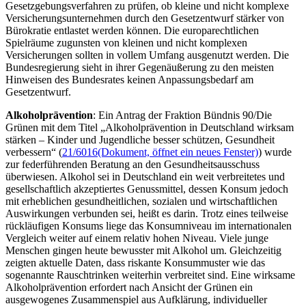
Gesetzgebungsverfahren zu prüfen, ob kleine und nicht komplexe
Versicherungsunternehmen durch den Gesetzentwurf stärker von
Bürokratie entlastet werden können. Die europarechtlichen
Spielräume zugunsten von kleinen und nicht komplexen
Versicherungen sollten in vollem Umfang ausgenutzt werden. Die
Bundesregierung sieht in ihrer Gegenäußerung zu den meisten
Hinweisen des Bundesrates keinen Anpassungsbedarf am
Gesetzentwurf.
Alkoholprävention
: Ein Antrag der Fraktion Bündnis 90/Die
Grünen mit dem Titel „Alkoholprävention in Deutschland wirksam
stärken
– Kinder und Jugendliche besser schützen, Gesundheit
verbessern“ (
21/6016
(Dokument, öffnet ein neues Fenster)
) wurde
zur federführenden Beratung an den Gesundheitsausschuss
überwiesen.
Alkohol sei in Deutschland ein weit verbreitetes und
gesellschaftlich akzeptiertes Genussmittel, dessen Konsum jedoch
mit erheblichen gesundheitlichen, sozialen und wirtschaftlichen
Auswirkungen verbunden sei, heißt es darin. Trotz eines teilweise
rückläufigen Konsums liege das Konsumniveau im internationalen
Vergleich weiter auf einem relativ hohen Niveau. Viele junge
Menschen gingen heute bewusster mit Alkohol um. Gleichzeitig
zeigten aktuelle Daten, dass riskante Konsummuster wie das
sogenannte Rauschtrinken weiterhin verbreitet sind. Eine wirksame
Alkoholprävention erfordert nach Ansicht der Grünen ein
ausgewogenes Zusammenspiel aus Aufklärung, individueller