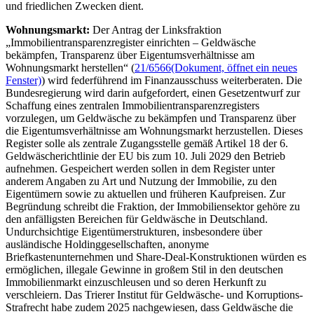
und friedlichen Zwecken dient.
Wohnungsmarkt:
Der Antrag der Linksfraktion
„Immobilientransparenzregister einrichten – Geldwäsche
bekämpfen, Transparenz über Eigentumsverhältnisse am
Wohnungsmarkt herstellen“ (
21/6566
(Dokument, öffnet ein neues
Fenster)
) wird federführend im Finanzausschuss weiterberaten. Die
Bundesregierung wird darin aufgefordert, einen Gesetzentwurf zur
Schaffung eines zentralen Immobilientransparenzregisters
vorzulegen, um Geldwäsche zu bekämpfen und Transparenz über
die Eigentumsverhältnisse am Wohnungsmarkt herzustellen. Dieses
Register solle als zentrale Zugangsstelle gemäß Artikel 18 der 6.
Geldwäscherichtlinie der EU bis zum 10. Juli 2029 den Betrieb
aufnehmen. Gespeichert werden sollen in dem Register unter
anderem Angaben zu Art und Nutzung der Immobilie, zu den
Eigentümern sowie zu aktuellen und früheren Kaufpreisen. Zur
Begründung schreibt die Fraktion, der Immobiliensektor gehöre zu
den anfälligsten Bereichen für Geldwäsche in Deutschland.
Undurchsichtige Eigentümerstrukturen, insbesondere über
ausländische Holdinggesellschaften, anonyme
Briefkastenunternehmen und
Share-Deal
-Konstruktionen würden es
ermöglichen, illegale Gewinne in großem Stil in den deutschen
Immobilienmarkt einzuschleusen und so deren Herkunft zu
verschleiern. Das Trierer Institut für Geldwäsche- und Korruptions-
Strafrecht habe zudem 2025 nachgewiesen, dass Geldwäsche die