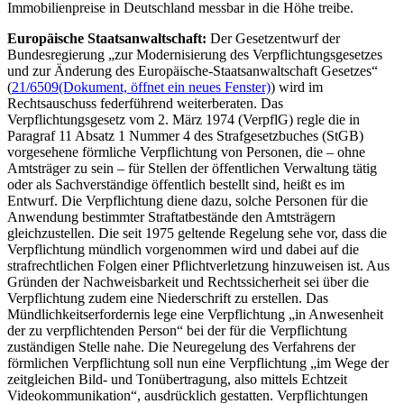
Immobilienpreise in Deutschland messbar in die Höhe treibe.
Europäische Staatsanwaltschaft:
Der Gesetzentwurf der
Bundesregierung „zur Modernisierung des Verpflichtungsgesetzes
und zur Änderung des Europäische-Staatsanwaltschaft Gesetzes“
(
21/6509
(Dokument, öffnet ein neues Fenster)
) wird im
Rechtsauschuss federführend weiterberaten. Das
Verpflichtungsgesetz vom 2. März 1974 (VerpflG) regle die in
Paragraf 11 Absatz 1 Nummer 4 des Strafgesetzbuches (StGB)
vorgesehene förmliche Verpflichtung von Personen, die – ohne
Amtsträger zu sein – für Stellen der öffentlichen Verwaltung tätig
oder als Sachverständige öffentlich bestellt sind, heißt es im
Entwurf. Die Verpflichtung diene dazu, solche Personen für die
Anwendung bestimmter Straftatbestände den Amtsträgern
gleichzustellen. Die seit 1975 geltende Regelung sehe vor, dass die
Verpflichtung mündlich vorgenommen wird und dabei auf die
strafrechtlichen Folgen einer Pflichtverletzung hinzuweisen ist. Aus
Gründen der Nachweisbarkeit und Rechtssicherheit sei über die
Verpflichtung zudem eine Niederschrift zu erstellen. Das
Mündlichkeitserfordernis lege eine Verpflichtung „in Anwesenheit
der zu verpflichtenden Person“ bei der für die Verpflichtung
zuständigen Stelle nahe. Die Neuregelung des Verfahrens der
förmlichen Verpflichtung soll nun eine Verpflichtung „im Wege der
zeitgleichen Bild- und Tonübertragung, also mittels Echtzeit
Videokommunikation“, ausdrücklich gestatten. Verpflichtungen