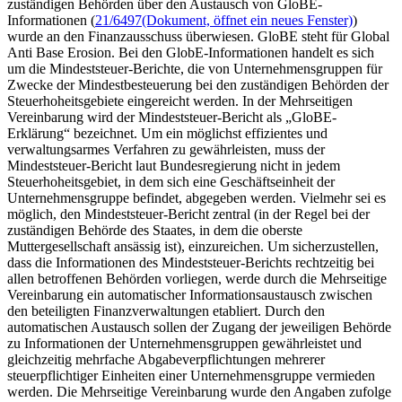
zuständigen Behörden über den Austausch von GloBE-
Informationen (
21/6497
(Dokument, öffnet ein neues Fenster)
)
wurde an den Finanzausschuss überwiesen. GloBE steht für
Global
Anti Base Erosion
. Bei den GlobE-Informationen handelt es sich
um die Mindeststeuer-Berichte, die von Unternehmensgruppen für
Zwecke der Mindestbesteuerung bei den zuständigen Behörden der
Steuerhoheitsgebiete eingereicht werden. In der Mehrseitigen
Vereinbarung wird der Mindeststeuer-Bericht als „GloBE-
Erklärung“ bezeichnet. Um ein möglichst effizientes und
verwaltungsarmes Verfahren zu gewährleisten, muss der
Mindeststeuer-Bericht laut Bundesregierung nicht in jedem
Steuerhoheitsgebiet, in dem sich eine Geschäftseinheit der
Unternehmensgruppe befindet, abgegeben werden. Vielmehr sei es
möglich, den Mindeststeuer-Bericht zentral (in der Regel bei der
zuständigen Behörde des Staates, in dem die oberste
Muttergesellschaft ansässig ist), einzureichen. Um sicherzustellen,
dass die Informationen des Mindeststeuer-Berichts rechtzeitig bei
allen betroffenen Behörden vorliegen, werde durch die Mehrseitige
Vereinbarung ein automatischer Informationsaustausch zwischen
den beteiligten Finanzverwaltungen etabliert. Durch den
automatischen Austausch sollen der Zugang der jeweiligen Behörde
zu Informationen der Unternehmensgruppen gewährleistet und
gleichzeitig mehrfache Abgabeverpflichtungen mehrerer
steuerpflichtiger Einheiten einer Unternehmensgruppe vermieden
werden. Die Mehrseitige Vereinbarung wurde den Angaben zufolge