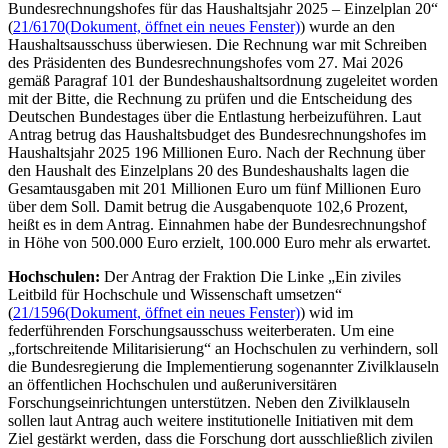
Bundesrechnungshofes für das Haushaltsjahr 2025
– Einzelplan 20“
(
21/6170
(Dokument, öffnet ein neues Fenster)
) wurde an den
Haushaltsausschuss überwiesen. Die Rechnung war mit Schreiben
des Präsidenten des Bundesrechnungshofes vom 27. Mai 2026
gemäß Paragraf 101 der Bundeshaushaltsordnung zugeleitet worden
mit der Bitte, die Rechnung zu prüfen und die Entscheidung des
Deutschen Bundestages über die Entlastung herbeizuführen. Laut
Antrag betrug das Haushaltsbudget des Bundesrechnungshofes im
Haushaltsjahr 2025 196 Millionen Euro. Nach der Rechnung über
den Haushalt des Einzelplans 20 des Bundeshaushalts lagen die
Gesamtausgaben mit 201 Millionen Euro um fünf Millionen Euro
über dem Soll. Damit betrug die Ausgabenquote 102,6 Prozent,
heißt es in dem Antrag. Einnahmen habe der Bundesrechnungshof
in Höhe von 500.000 Euro erzielt, 100.000 Euro mehr als erwartet.
Hochschulen:
Der Antrag der Fraktion Die Linke „Ein ziviles
Leitbild für Hochschule und Wissenschaft umsetzen“
(
21/1596
(Dokument, öffnet ein neues Fenster)
) wid im
federführenden Forschungsausschuss weiterberaten.
Um eine
„fortschreitende Militarisierung“ an Hochschulen zu verhindern, soll
die Bundesregierung die Implementierung sogenannter Zivilklauseln
an öffentlichen Hochschulen und außeruniversitären
Forschungseinrichtungen unterstützen. Neben den Zivilklauseln
sollen laut Antrag auch weitere institutionelle Initiativen mit dem
Ziel gestärkt werden, dass die Forschung dort ausschließlich zivilen