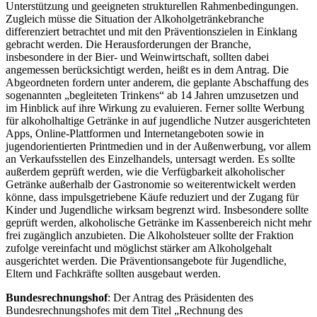
Unterstützung und geeigneten strukturellen Rahmenbedingungen.
Zugleich müsse die Situation der Alkoholgetränkebranche
differenziert betrachtet und mit den Präventionszielen in Einklang
gebracht werden. Die Herausforderungen der Branche,
insbesondere in der Bier- und Weinwirtschaft, sollten dabei
angemessen berücksichtigt werden, heißt es in dem Antrag. Die
Abgeordneten fordern unter anderem, die geplante Abschaffung des
sogenannten „begleiteten Trinkens“ ab 14 Jahren umzusetzen und
im Hinblick auf ihre Wirkung zu evaluieren. Ferner sollte Werbung
für alkoholhaltige Getränke in auf jugendliche Nutzer ausgerichteten
Apps, Online
-Plattformen und Internetangeboten sowie in
jugendorientierten Printmedien und in der Außenwerbung, vor allem
an Verkaufsstellen des Einzelhandels, untersagt werden. Es sollte
außerdem geprüft werden, wie die Verfügbarkeit alkoholischer
Getränke außerhalb der Gastronomie so weiterentwickelt werden
könne, dass impulsgetriebene Käufe reduziert und der Zugang für
Kinder und Jugendliche wirksam begrenzt wird. Insbesondere sollte
geprüft werden, alkoholische Getränke im Kassenbereich nicht mehr
frei zugänglich anzubieten. Die Alkoholsteuer sollte der Fraktion
zufolge vereinfacht und möglichst stärker am Alkoholgehalt
ausgerichtet werden. Die Präventionsangebote für Jugendliche,
Eltern und Fachkräfte sollten ausgebaut werden.
Bundesrechnungshof
: Der Antrag des Präsidenten des
Bundesrechnungshofes mit dem Titel „Rechnung des