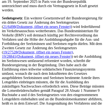
am 19. September 2025 in Paris von der Bundesrepublik
unterzeichnet und muss durch ein Vertragsgesetz in Kraft gesetzt
werden.
Seelotsgesetz
: Ein weiterer Gesetzentwurf der Bundesregierung für
ein drittes Gesetz zur Änderung des Seelotsgesetzes
(
21/6498
(Dokument, öffnet ein neues Fenster)
) wird
federführend
im Verkehrsausschuss weiterberaten. Das Bundesministerium für
Verkehr (BMV) soll demnach künftig per Rechtsverordnung das
Verfahren und die Höhe der Ausbildungsabgabe für die Aus- und
Fortbildung der Seelotsinnen und Seelotsen regeln dürfen. Mit dem
Zweiten Gesetz zur Änderung des Seelotsgesetzes
(
19/27528
(Dokument, öffnet ein neues Fenster)
,
19/28841
(Dokument, öffnet ein neues Fenster)
) sei die Ausbildung
im Seelotswesen umfassend reformiert worden, schreibt die
Bundesregierung in der Begründung. Dies habe auch die
Einführung eines teilweise solidarischen Finanzierungssystems
umfasst, wonach die nach dem Inkrafttreten des Gesetzes
ausgebildeten Seelotsinnen und Seelotsen bestimmte Anteile ihres
Lotsgeldes einbringen müssten, die für die Ausbildung des
zukünftigen Nachwuchses erforderlich seien. Diese Beträge müssten
die Lotsenbrüderschaften gemäß Paragraf 28 Absatz 1 Nummer 9
Buchstabe a und d des Seelotsgesetzes von den eingenommenen
Lotsgeldern einbehalten und an die Bundeslotsenkammer abführen,
heißt es in dem Entwurf. Die Ausgestaltung des Verfahrens und die