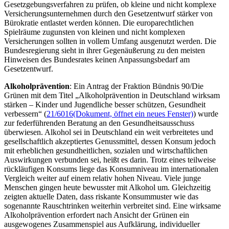
Gesetzgebungsverfahren zu prüfen, ob kleine und nicht komplexe
Versicherungsunternehmen durch den Gesetzentwurf stärker von
Bürokratie entlastet werden können. Die europarechtlichen
Spielräume zugunsten von kleinen und nicht komplexen
Versicherungen sollten in vollem Umfang ausgenutzt werden. Die
Bundesregierung sieht in ihrer Gegenäußerung zu den meisten
Hinweisen des Bundesrates keinen Anpassungsbedarf am
Gesetzentwurf.
Alkoholprävention
: Ein Antrag der Fraktion Bündnis 90/Die
Grünen mit dem Titel „Alkoholprävention in Deutschland wirksam
stärken
– Kinder und Jugendliche besser schützen, Gesundheit
verbessern“ (
21/6016
(Dokument, öffnet ein neues Fenster)
) wurde
zur federführenden Beratung an den Gesundheitsausschuss
überwiesen.
Alkohol sei in Deutschland ein weit verbreitetes und
gesellschaftlich akzeptiertes Genussmittel, dessen Konsum jedoch
mit erheblichen gesundheitlichen, sozialen und wirtschaftlichen
Auswirkungen verbunden sei, heißt es darin. Trotz eines teilweise
rückläufigen Konsums liege das Konsumniveau im internationalen
Vergleich weiter auf einem relativ hohen Niveau. Viele junge
Menschen gingen heute bewusster mit Alkohol um. Gleichzeitig
zeigten aktuelle Daten, dass riskante Konsummuster wie das
sogenannte Rauschtrinken weiterhin verbreitet sind. Eine wirksame
Alkoholprävention erfordert nach Ansicht der Grünen ein
ausgewogenes Zusammenspiel aus Aufklärung, individueller