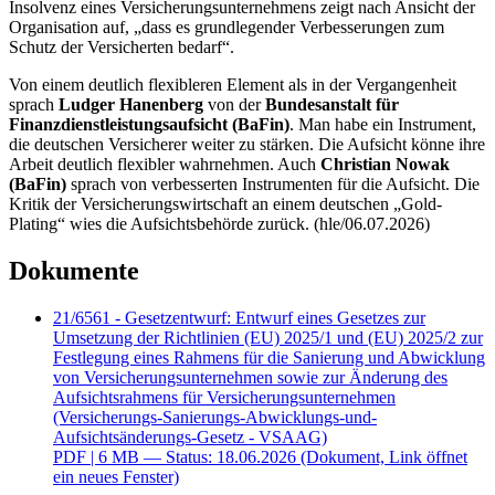
Insolvenz eines Versicherungsunternehmens zeigt nach Ansicht der
Organisation auf, „dass es grundlegender Verbesserungen zum
Schutz der Versicherten bedarf“.
Von einem deutlich flexibleren Element als in der Vergangenheit
sprach
Ludger Hanenberg
von der
Bundesanstalt für
Finanzdienstleistungsaufsicht (BaFin)
. Man habe ein Instrument,
die deutschen Versicherer weiter zu stärken. Die Aufsicht könne ihre
Arbeit deutlich flexibler wahrnehmen. Auch
Christian Nowak
(BaFin)
sprach von verbesserten Instrumenten für die Aufsicht. Die
Kritik der Versicherungswirtschaft an einem deutschen „
Gold-
Plating
“ wies die Aufsichtsbehörde zurück. (hle/06.07.2026)
Dokumente
21/6561 - Gesetzentwurf: Entwurf eines Gesetzes zur
Umsetzung der Richtlinien (EU) 2025/1 und (EU) 2025/2 zur
Festlegung eines Rahmens für die Sanierung und Abwicklung
von Versicherungsunternehmen sowie zur Änderung des
Aufsichtsrahmens für Versicherungsunternehmen
(Versicherungs-Sanierungs-Abwicklungs-und-
Aufsichtsänderungs-Gesetz - VSAAG)
PDF
| 6 MB — Status: 18.06.2026
(Dokument, Link öffnet
ein neues Fenster)