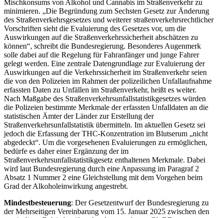
Mischkonsums von Alkohol und Cannabis im Straßenverkehr zu
minimieren. „Die Begründung zum Sechsten Gesetz zur Änderung
des Straßenverkehrsgesetzes und weiterer straßenverkehrsrechtlicher
Vorschriften sieht die Evaluierung des Gesetzes vor, um die
Auswirkungen auf die Straßenverkehrssicherheit abschätzen zu
können“, schreibt die Bundesregierung. Besonderes Augenmerk
solle dabei auf die Regelung für Fahranfänger und junge Fahrer
gelegt werden. Eine zentrale Datengrundlage zur Evaluierung der
Auswirkungen auf die Verkehrssicherheit im Straßenverkehr seien
die von den Polizeien im Rahmen der polizeilichen Unfallaufnahme
erfassten Daten zu Unfällen im Straßenverkehr, heißt es weiter.
Nach Maßgabe des Straßenverkehrsunfallstatistikgesetzes würden
die Polizeien bestimmte Merkmale der erfassten Unfalldaten an die
statistischen Ämter der Länder zur Erstellung der
Straßenverkehrsunfallstatistik übermitteln. Im aktuellen Gesetz sei
jedoch die Erfassung der THC-Konzentration im Blutserum „nicht
abgedeckt“. Um die vorgesehenen Evaluierungen zu ermöglichen,
bedürfe es daher einer Ergänzung der im
Straßenverkehrsunfallstatistikgesetz enthaltenen Merkmale. Dabei
wird laut Bundesregierung durch eine Anpassung im Paragraf 2
Absatz 1 Nummer 2 eine Gleichstellung mit dem Vorgehen beim
Grad der Alkoholeinwirkung angestrebt.
Mindestbesteuerung
: Der Gesetzentwurf der Bundesregierung zu
der Mehrseitigen Vereinbarung vom 15. Januar 2025 zwischen den