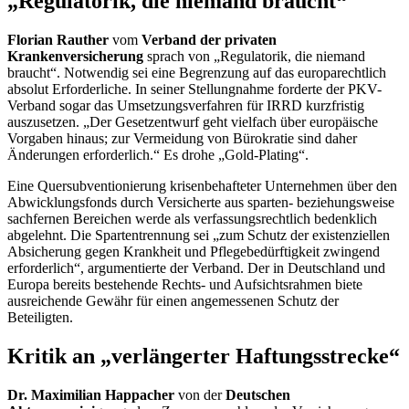
„Regulatorik, die niemand braucht“
Florian Rauther
vom
Verband der privaten
Krankenversicherung
sprach von „Regulatorik, die niemand
braucht“. Notwendig sei eine Begrenzung auf das europarechtlich
absolut Erforderliche. In seiner Stellungnahme forderte der PKV-
Verband sogar das Umsetzungsverfahren für IRRD kurzfristig
auszusetzen. „Der Gesetzentwurf geht vielfach über europäische
Vorgaben hinaus; zur Vermeidung von Bürokratie sind daher
Änderungen erforderlich.“ Es drohe „
Gold-Plating
“.
Eine Quersubventionierung krisenbehafteter Unternehmen über den
Abwicklungsfonds durch Versicherte aus sparten- beziehungsweise
sachfernen Bereichen werde als verfassungsrechtlich bedenklich
abgelehnt. Die Spartentrennung sei „zum Schutz der existenziellen
Absicherung gegen Krankheit und Pflegebedürftigkeit zwingend
erforderlich“, argumentierte der Verband. Der in Deutschland und
Europa bereits bestehende Rechts- und Aufsichtsrahmen biete
ausreichende Gewähr für einen angemessenen Schutz der
Beteiligten.
Kritik an „verlängerter Haftungsstrecke“
Dr. Maximilian Happacher
von der
Deutschen