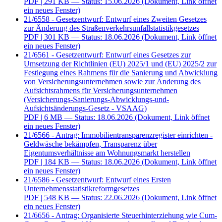
PDF
| 291 KB — Status: 15.06.2026
(Dokument, Link öffnet
ein neues Fenster)
21/6558 - Gesetzentwurf: Entwurf eines Zweiten Gesetzes
zur Änderung des Straßenverkehrsunfallstatistikgesetzes
PDF
| 301 KB — Status: 18.06.2026
(Dokument, Link öffnet
ein neues Fenster)
21/6561 - Gesetzentwurf: Entwurf eines Gesetzes zur
Umsetzung der Richtlinien (EU) 2025/1 und (EU) 2025/2 zur
Festlegung eines Rahmens für die Sanierung und Abwicklung
von Versicherungsunternehmen sowie zur Änderung des
Aufsichtsrahmens für Versicherungsunternehmen
(Versicherungs-Sanierungs-Abwicklungs-und-
Aufsichtsänderungs-Gesetz - VSAAG)
PDF
| 6 MB — Status: 18.06.2026
(Dokument, Link öffnet
ein neues Fenster)
21/6566 - Antrag: Immobilientransparenzregister einrichten -
Geldwäsche bekämpfen, Transparenz über
Eigentumsverhältnisse am Wohnungsmarkt herstellen
PDF
| 184 KB — Status: 18.06.2026
(Dokument, Link öffnet
ein neues Fenster)
21/6586 - Gesetzentwurf: Entwurf eines Ersten
Unternehmensstatistikreformgesetzes
PDF
| 548 KB — Status: 22.06.2026
(Dokument, Link öffnet
ein neues Fenster)
21/6656 - Antrag: Organisierte Steuerhinterziehung wie Cum-