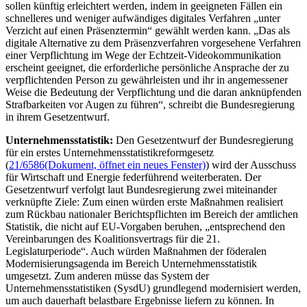
sollen künftig erleichtert werden, indem in geeigneten Fällen ein
schnelleres und weniger aufwändiges digitales Verfahren „unter
Verzicht auf einen Präsenztermin“ gewählt werden kann. „Das als
digitale Alternative zu dem Präsenzverfahren vorgesehene Verfahren
einer Verpflichtung im Wege der Echtzeit-Videokommunikation
erscheint geeignet, die erforderliche persönliche Ansprache der zu
verpflichtenden Person zu gewährleisten und ihr in angemessener
Weise die Bedeutung der Verpflichtung und die daran anknüpfenden
Strafbarkeiten vor Augen zu führen“, schreibt die Bundesregierung
in ihrem Gesetzentwurf.
Unternehmensstatistik:
Den Gesetzentwurf der Bundesregierung
für ein erstes Unternehmensstatistikreformgesetz
(
21/6586
(Dokument, öffnet ein neues Fenster)
) wird der Ausschuss
für Wirtschaft und Energie federführend weiterberaten. Der
Gesetzentwurf verfolgt laut Bundesregierung zwei miteinander
verknüpfte Ziele: Zum einen würden erste Maßnahmen realisiert
zum Rückbau nationaler Berichtspflichten im Bereich der amtlichen
Statistik, die nicht auf EU-Vorgaben beruhen, „entsprechend den
Vereinbarungen des Koalitionsvertrags für die 21.
Legislaturperiode“. Auch würden Maßnahmen der föderalen
Modernisierungsagenda im Bereich Unternehmensstatistik
umgesetzt. Zum anderen müsse das System der
Unternehmensstatistiken (SysdU) grundlegend modernisiert werden,
um auch dauerhaft belastbare Ergebnisse liefern zu können. In