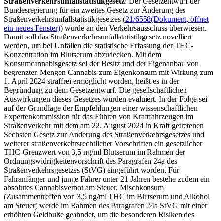
Straßenverkehrsunfallstatistikgesetz
: Der Gesetzentwurf der
Bundesregierung für ein zweites Gesetz zur Änderung des
Straßenverkehrsunfallstatistikgesetzes (
21/6558
(Dokument, öffnet
ein neues Fenster)
) wurde
an den Verkehrsausschuss überwiesen.
Damit soll das Straßenverkehrsunfallstatistikgesetz novelliert
werden, um bei Unfällen die statistische Erfassung der THC-
Konzentration im Blutserum abzudecken. Mit dem
Konsumcannabisgesetz sei der Besitz und der Eigenanbau von
begrenzten Mengen Cannabis zum Eigenkonsum mit Wirkung zum
1. April 2024 straffrei ermöglicht worden, heißt es in der
Begründung zu dem Gesetzentwurf. Die gesellschaftlichen
Auswirkungen dieses Gesetzes würden evaluiert. In der Folge sei
auf der Grundlage der Empfehlungen einer wissenschaftlichen
Expertenkommission für das Führen von Kraftfahrzeugen im
Straßenverkehr mit dem am 22. August 2024 in Kraft getretenen
Sechsten Gesetz zur Änderung des Straßenverkehrsgesetzes und
weiterer straßenverkehrsrechtlicher Vorschriften ein gesetzlicher
THC-Grenzwert von 3,5 ng/ml Blutserum im Rahmen der
Ordnungswidrigkeitenvorschrift des Paragrafen 24a des
Straßenverkehrsgesetzes (StVG) eingeführt worden. Für
Fahranfänger und junge Fahrer unter 21 Jahren bestehe zudem ein
absolutes Cannabisverbot am Steuer. Mischkonsum
(Zusammentreffen von 3,5 ng/ml THC im Blutserum und Alkohol
am Steuer) werde im Rahmen des Paragrafen 24a StVG mit einer
erhöhten Geldbuße geahndet, um die besonderen Risiken des