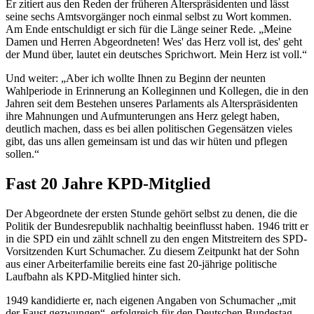
Er zitiert aus den Reden der früheren Alterspräsidenten und lässt
seine sechs Amtsvorgänger noch einmal selbst zu Wort kommen.
Am Ende entschuldigt er sich für die Länge seiner Rede. „Meine
Damen und Herren Abgeordneten! Wes' das Herz voll ist, des' geht
der Mund über, lautet ein deutsches Sprichwort. Mein Herz ist voll.“
Und weiter: „Aber ich wollte Ihnen zu Beginn der neunten
Wahlperiode in Erinnerung an Kolleginnen und Kollegen, die in den
Jahren seit dem Bestehen unseres Parlaments als Alterspräsidenten
ihre Mahnungen und Aufmunterungen ans Herz gelegt haben,
deutlich machen, dass es bei allen politischen Gegensätzen vieles
gibt, das uns allen gemeinsam ist und das wir hüten und pflegen
sollen.“
Fast 20 Jahre KPD-Mitglied
Der Abgeordnete der ersten Stunde gehört selbst zu denen, die die
Politik der Bundesrepublik nachhaltig beeinflusst haben. 1946 tritt er
in die SPD ein und zählt schnell zu den engen Mitstreitern des SPD-
Vorsitzenden Kurt Schumacher. Zu diesem Zeitpunkt hat der Sohn
aus einer Arbeiterfamilie bereits eine fast 20-jährige politische
Laufbahn als KPD-Mitglied hinter sich.
1949 kandidierte er, nach eigenen Angaben von Schumacher „mit
der Faust gezwungen“, erfolgreich für den Deutschen Bundestag.