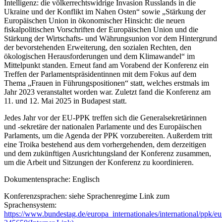
Intelligenz: die völkerrechtswidrige Invasion Russlands in die
Ukraine und der Konflikt im Nahen Osten
“ sowie „
Stärkung der
Europäischen Union in ökonomischer Hinsicht: die neuen
fiskalpolitischen Vorschriften der Europäischen Union und die
Stärkung der Wirtschafts- und Währungsunion vor dem Hintergrund
der bevorstehenden Erweiterung, den sozialen Rechten, den
ökologischen Herausforderungen und dem Klimawandel
“ im
Mittelpunkt standen. Erneut fand am Vorabend der Konferenz ein
Treffen der Parlamentspräsidentinnen mit dem Fokus auf dem
Thema „Frauen in Führungspositionen“
statt, welches erstmals im
Jahr 2023 veranstaltet worden war. Zuletzt fand die Konferenz am
11. und 12. Mai 2025 in Budapest statt.
Jedes Jahr vor der EU-PPK treffen sich die Generalsekretärinnen
und -sekretäre der nationalen Parlamente und des Europäischen
Parlaments, um die Agenda der PPK vorzubereiten. Außerdem tritt
eine Troika bestehend aus dem vorhergehenden, dem derzeitigen
und dem zukünftigen Ausrichtungsland der Konferenz zusammen,
um die Arbeit und Sitzungen der Konferenz zu koordinieren.
Dokumentensprache: Englisch
Konferenzsprachen: siehe Sprachenregime Link zum
Sprachensystem:
https://www.bundestag.de/europa_internationales/international/ppk/e