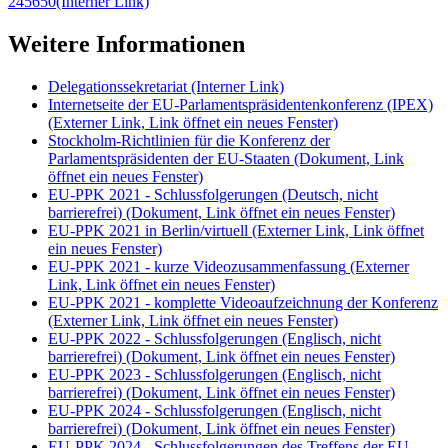
245650
(Interner Link)
Weitere Informationen
Delegationssekretariat
(Interner Link)
Internetseite der EU-Parlamentspräsidentenkonferenz (IPEX)
(Externer Link, Link öffnet ein neues Fenster)
Stockholm-Richtlinien für die Konferenz der
Parlamentspräsidenten der EU-Staaten
(Dokument, Link
öffnet ein neues Fenster)
EU-PPK 2021 - Schlussfolgerungen (Deutsch, nicht
barrierefrei)
(Dokument, Link öffnet ein neues Fenster)
EU-PPK 2021 in Berlin/virtuell
(Externer Link, Link öffnet
ein neues Fenster)
EU-PPK 2021 - kurze Videozusammenfassung
(Externer
Link, Link öffnet ein neues Fenster)
EU-PPK 2021 - komplette Videoaufzeichnung der Konferenz
(Externer Link, Link öffnet ein neues Fenster)
EU-PPK 2022 - Schlussfolgerungen (Englisch, nicht
barrierefrei)
(Dokument, Link öffnet ein neues Fenster)
EU-PPK 2023 - Schlussfolgerungen (Englisch, nicht
barrierefrei)
(Dokument, Link öffnet ein neues Fenster)
EU-PPK 2024 - Schlussfolgerungen (Englisch, nicht
barrierefrei)
(Dokument, Link öffnet ein neues Fenster)
EU-PPK 2024 - Schlussfolgerungen des Treffens der EU-