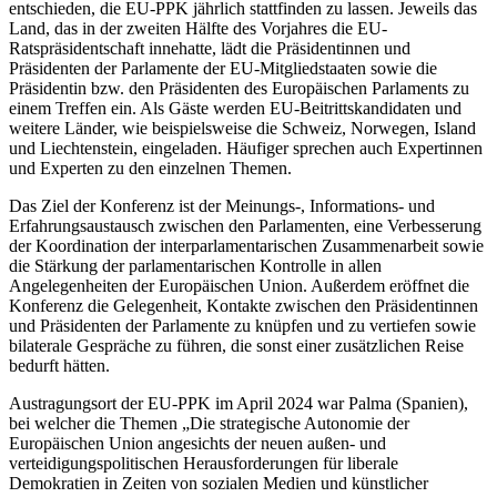
entschieden, die EU-PPK jährlich stattfinden zu lassen. Jeweils das
Land, das in der zweiten Hälfte des Vorjahres die EU-
Ratspräsidentschaft innehatte, lädt die Präsidentinnen und
Präsidenten der Parlamente der EU-Mitgliedstaaten sowie die
Präsidentin bzw. den Präsidenten des Europäischen Parlaments zu
einem Treffen ein. Als Gäste werden EU-Beitrittskandidaten und
weitere Länder, wie beispielsweise die Schweiz, Norwegen, Island
und Liechtenstein, eingeladen. Häufiger sprechen auch Expertinnen
und Experten zu den einzelnen Themen.
Das Ziel der Konferenz ist der Meinungs-, Informations- und
Erfahrungsaustausch zwischen den Parlamenten, eine Verbesserung
der Koordination der interparlamentarischen Zusammenarbeit sowie
die Stärkung der parlamentarischen Kontrolle in allen
Angelegenheiten der Europäischen Union. Außerdem eröffnet die
Konferenz die Gelegenheit, Kontakte zwischen den Präsidentinnen
und Präsidenten der Parlamente zu knüpfen und zu vertiefen sowie
bilaterale Gespräche zu führen, die sonst einer zusätzlichen Reise
bedurft hätten.
Austragungsort der EU-PPK im April 2024 war Palma (Spanien),
bei welcher die Themen „
Die strategische Autonomie der
Europäischen Union angesichts der neuen außen- und
verteidigungspolitischen Herausforderungen für liberale
Demokratien in Zeiten von sozialen Medien und künstlicher