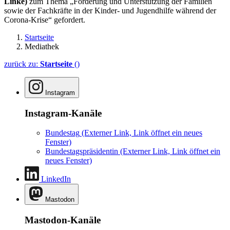
Linke)
zum Thema „Förderung und Unterstützung der Familien
sowie der Fachkräfte in der Kinder- und Jugendhilfe während der
Corona-Krise“ gefordert.
Startseite
Mediathek
zurück zu:
Startseite
()
Instagram
Instagram-Kanäle
Bundestag
(Externer Link, Link öffnet ein neues
Fenster)
Bundestagspräsidentin
(Externer Link, Link öffnet ein
neues Fenster)
LinkedIn
Mastodon
Mastodon-Kanäle