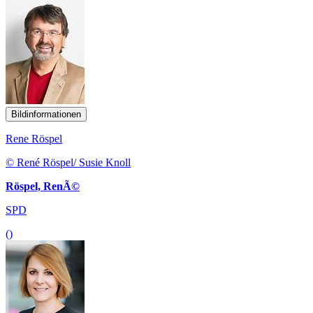
Bildinformationen
Rene Röspel
© René Röspel/ Susie Knoll
Röspel, RenÃ©
SPD
()