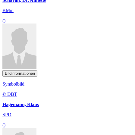
Schavan, Dr. Annette
BMin
()
Bildinformationen
Symbolbild
© DBT
Hagemann, Klaus
SPD
()