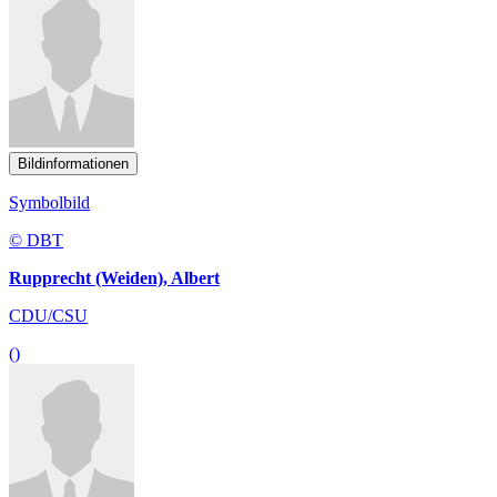
Bildinformationen
Symbolbild
© DBT
Rupprecht (Weiden), Albert
CDU/CSU
()