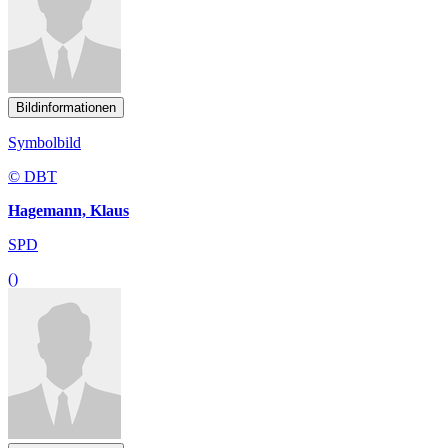
Bildinformationen
Symbolbild
© DBT
Hagemann, Klaus
SPD
()