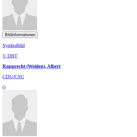
Bildinformationen
Symbolbild
© DBT
Rupprecht (Weiden), Albert
CDU/CSU
()