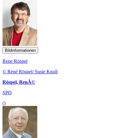
Bildinformationen
Rene Röspel
© René Röspel/ Susie Knoll
Röspel, RenÃ©
SPD
()