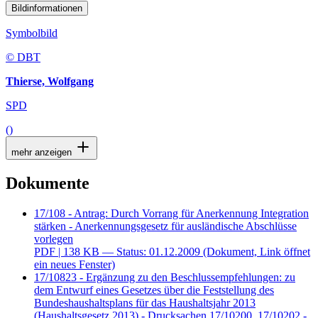
Bildinformationen
Symbolbild
© DBT
Thierse, Wolfgang
SPD
()
mehr anzeigen
Dokumente
17/108 - Antrag: Durch Vorrang für Anerkennung Integration
stärken - Anerkennungsgesetz für ausländische Abschlüsse
vorlegen
PDF
| 138 KB — Status: 01.12.2009
(Dokument, Link öffnet
ein neues Fenster)
17/10823 - Ergänzung zu den Beschlussempfehlungen: zu
dem Entwurf eines Gesetzes über die Feststellung des
Bundeshaushaltsplans für das Haushaltsjahr 2013
(Haushaltsgesetz 2013) - Drucksachen 17/10200, 17/10202 -