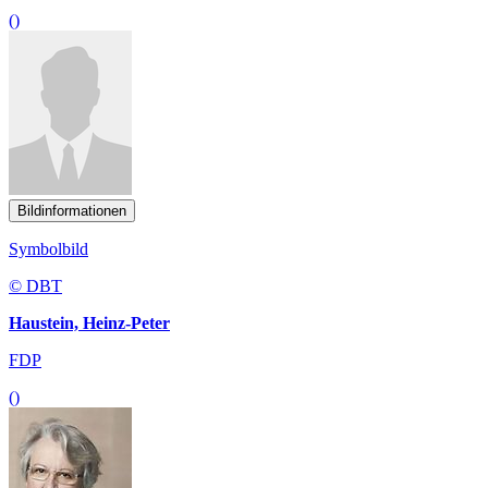
()
Bildinformationen
Symbolbild
© DBT
Haustein, Heinz-Peter
FDP
()