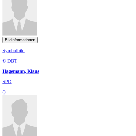
Bildinformationen
Symbolbild
© DBT
Hagemann, Klaus
SPD
()