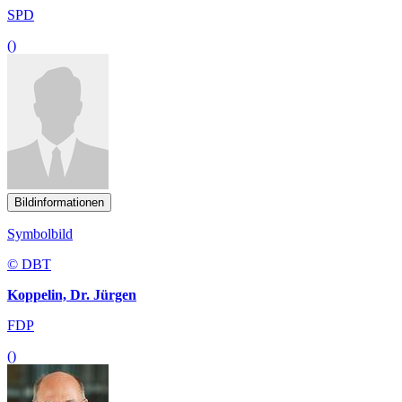
SPD
()
Bildinformationen
Symbolbild
© DBT
Koppelin, Dr. Jürgen
FDP
()