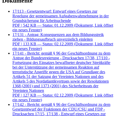
Dokumente
17/113 - Gesetzentwurf: Entwurf eines Gesetzes zur
Regelung der gemeinsamen Aufgabenwahrnehmung in der
Grundsicherung für Arbeitsuchende
PDF
| 542 KB — Status: 01.12.2009
(Dokument, Link öffnet
ein neues Fenster)
17/131 - Antrag: Konsequenzen aus dem Bildungsstreik
ziehen - Bildungsaufbruch unverzüglich einleiten
PDF
| 133 KB — Status: 02.12.2009
(Dokument, Link öffnet
ein neues Fenster)
17/141 - Bericht: gemäß § 96 der Geschäftsordnung zu dem
Antrag der Bundesregierung - Drucksachen 17/38, 17/110 -
Fortsetzung des Einsatzes bewaffneter deutscher Streitkräfte
bei der Unterstützung der gemeinsamen Reaktion auf
terroristische Angriffe gegen die USA auf Grundlage des
Artikels 51 der Satzung der Vereinten Nationen und des
Artikels 5 des Nordatlantikvertrags sowie der Resolutionen
1368 (2001) und 1373 (2001) des Sicherheitsrats der
Vereinten Nationen
PDF
| 127 KB — Status: 02.12.2009
(Dokument, Link öffnet
ein neues Fenster)
17/142 - Bericht: gemäß § 96 der Geschäftsordnung zu dem
Gesetzentwurf der Fraktionen der CDU/CSU und FDP -
Drucksachen 17/15, 17/138 - Entwurf eines Gesetzes zur