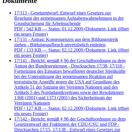
Dokumente
17/113 - Gesetzentwurf: Entwurf eines Gesetzes zur
Regelung der gemeinsamen Aufgabenwahrnehmung in der
Grundsicherung für Arbeitsuchende
PDF
| 542 KB — Status: 01.12.2009
(Dokument, Link öffnet
ein neues Fenster)
17/131 - Antrag: Konsequenzen aus dem Bildungsstreik
ziehen - Bildungsaufbruch unverzüglich einleiten
PDF
| 133 KB — Status: 02.12.2009
(Dokument, Link öffnet
ein neues Fenster)
17/141 - Bericht: gemäß § 96 der Geschäftsordnung zu dem
Antrag der Bundesregierung - Drucksachen 17/38, 17/110 -
Fortsetzung des Einsatzes bewaffneter deutscher Streitkräfte
bei der Unterstützung der gemeinsamen Reaktion auf
terroristische Angriffe gegen die USA auf Grundlage des
Artikels 51 der Satzung der Vereinten Nationen und des
Artikels 5 des Nordatlantikvertrags sowie der Resolutionen
1368 (2001) und 1373 (2001) des Sicherheitsrats der
Vereinten Nationen
PDF
| 127 KB — Status: 02.12.2009
(Dokument, Link öffnet
ein neues Fenster)
17/142 - Bericht: gemäß § 96 der Geschäftsordnung zu dem
Gesetzentwurf der Fraktionen der CDU/CSU und FDP -
Drucksachen 17/15, 17/138 - Entwurf eines Gesetzes zur