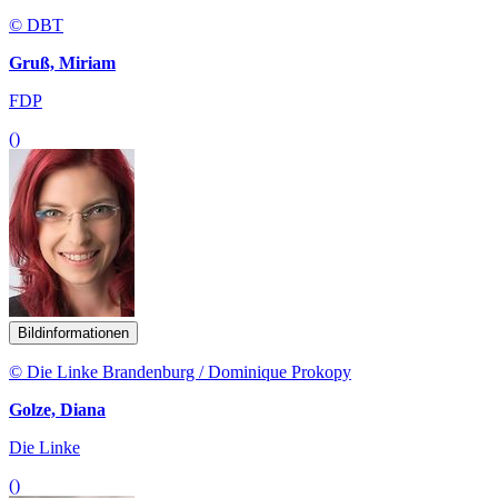
© DBT
Gruß, Miriam
FDP
()
Bildinformationen
© Die Linke Brandenburg / Dominique Prokopy
Golze, Diana
Die Linke
()