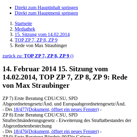
Direkt zum Hauptinhalt springen
Direkt zum Hauptmenü springen
Startseite
Mediathek
15. Sitzung vom 14.02.2014
TOP ZP 7, ZP 8, ZP 9
Rede von Max Straubinger
zurück zu:
TOP ZP 7, ZP 8, ZP 9
()
14. Februar 2014
15. Sitzung vom
14.02.2014, TOP ZP 7, ZP 8, ZP 9: Rede
von Max Straubinger
ZP 7) Erste Beratung CDU/CSU, SPD
Abgeordnetengesetz/Änd. und Europaabgeordnetengesetz/Änd.
- Drs
18/477
(Dokument, öffnet ein neues Fenster)
-
ZP 8) Erste Beratung CDU/CSU, SPD
Strafrechtsänderungsgesetz - Erweiterung des Straftatbestandes der
Abgeordnetenbestechung
- Drs
18/476
(Dokument, öffnet ein neues Fenster)
-
ZP 9) Erste Beratung Bündnis 90/Die Grünen