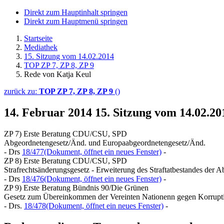
Direkt zum Hauptinhalt springen
Direkt zum Hauptmenü springen
Startseite
Mediathek
15. Sitzung vom 14.02.2014
TOP ZP 7, ZP 8, ZP 9
Rede von Katja Keul
zurück zu:
TOP ZP 7, ZP 8, ZP 9
()
14. Februar 2014
15. Sitzung vom 14.02.2
ZP 7) Erste Beratung CDU/CSU, SPD
Abgeordnetengesetz/Änd. und Europaabgeordnetengesetz/Änd.
- Drs
18/477
(Dokument, öffnet ein neues Fenster)
-
ZP 8) Erste Beratung CDU/CSU, SPD
Strafrechtsänderungsgesetz - Erweiterung des Straftatbestandes der
- Drs
18/476
(Dokument, öffnet ein neues Fenster)
-
ZP 9) Erste Beratung Bündnis 90/Die Grünen
Gesetz zum Übereinkommen der Vereinten Nationenn gegen Korrupt
- Drs.
18/478
(Dokument, öffnet ein neues Fenster)
-