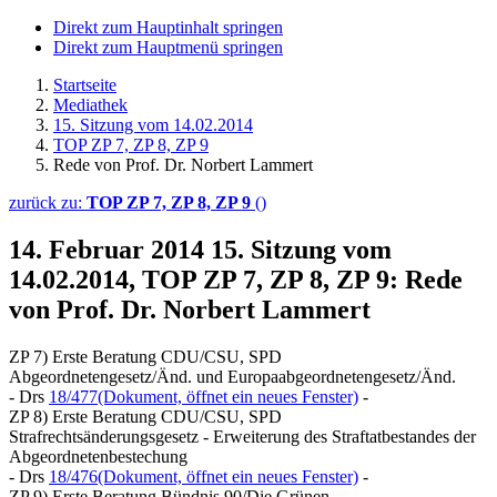
Direkt zum Hauptinhalt springen
Direkt zum Hauptmenü springen
Startseite
Mediathek
15. Sitzung vom 14.02.2014
TOP ZP 7, ZP 8, ZP 9
Rede von Prof. Dr. Norbert Lammert
zurück zu:
TOP ZP 7, ZP 8, ZP 9
()
14. Februar 2014
15. Sitzung vom
14.02.2014, TOP ZP 7, ZP 8, ZP 9: Rede
von Prof. Dr. Norbert Lammert
ZP 7) Erste Beratung CDU/CSU, SPD
Abgeordnetengesetz/Änd. und Europaabgeordnetengesetz/Änd.
- Drs
18/477
(Dokument, öffnet ein neues Fenster)
-
ZP 8) Erste Beratung CDU/CSU, SPD
Strafrechtsänderungsgesetz - Erweiterung des Straftatbestandes der
Abgeordnetenbestechung
- Drs
18/476
(Dokument, öffnet ein neues Fenster)
-
ZP 9) Erste Beratung Bündnis 90/Die Grünen