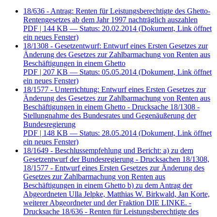
18/636 - Antrag: Renten für Leistungsberechtigte des Ghetto-
Rentengesetzes ab dem Jahr 1997 nachträglich auszahlen
PDF
| 144 KB — Status: 20.02.2014
(Dokument, Link öffnet
ein neues Fenster)
18/1308 - Gesetzentwurf: Entwurf eines Ersten Gesetzes zur
Änderung des Gesetzes zur Zahlbarmachung von Renten aus
Beschäftigungen in einem Ghetto
PDF
| 207 KB — Status: 05.05.2014
(Dokument, Link öffnet
ein neues Fenster)
18/1577 - Unterrichtung: Entwurf eines Ersten Gesetzes zur
Änderung des Gesetzes zur Zahlbarmachung von Renten aus
Beschäftigungen in einem Ghetto - Drucksache 18/1308 -
Stellungnahme des Bundesrates und Gegenäußerung der
Bundesregierung
PDF
| 148 KB — Status: 28.05.2014
(Dokument, Link öffnet
ein neues Fenster)
18/1649 - Beschlussempfehlung und Bericht: a) zu dem
Gesetzentwurf der Bundesregierung - Drucksachen 18/1308,
18/1577 - Entwurf eines Ersten Gesetzes zur Änderung des
Gesetzes zur Zahlbarmachung von Renten aus
Beschäftigungen in einem Ghetto b) zu dem Antrag der
Abgeordneten Ulla Jelpke, Matthias W. Birkwald, Jan Korte,
weiterer Abgeordneter und der Fraktion DIE LINKE. -
Drucksache 18/636 - Renten für Leistungsberechtigte des