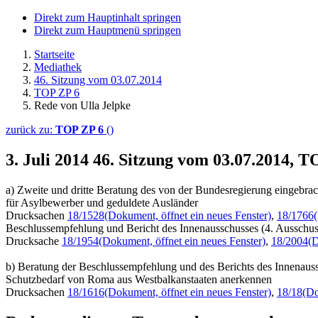
Direkt zum Hauptinhalt springen
Direkt zum Hauptmenü springen
Startseite
Mediathek
46. Sitzung vom 03.07.2014
TOP ZP 6
Rede von Ulla Jelpke
zurück zu:
TOP ZP 6
()
3. Juli 2014
46. Sitzung vom 03.07.2014, T
a) Zweite und dritte Beratung des von der Bundesregierung eingebrac
für Asylbewerber und geduldete Ausländer
Drucksachen
18/1528
(Dokument, öffnet ein neues Fenster)
,
18/1766
Beschlussempfehlung und Bericht des Innenausschusses (4. Ausschus
Drucksache
18/1954
(Dokument, öffnet ein neues Fenster)
,
18/2004
(D
b) Beratung der Beschlussempfehlung und des Berichts des Innenau
Schutzbedarf von Roma aus Westbalkanstaaten anerkennen
Drucksachen
18/1616
(Dokument, öffnet ein neues Fenster)
,
18/18
(Do