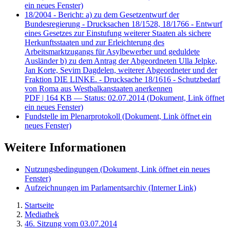
ein neues Fenster)
18/2004 - Bericht: a) zu dem Gesetzentwurf der
Bundesregierung - Drucksachen 18/1528, 18/1766 - Entwurf
eines Gesetzes zur Einstufung weiterer Staaten als sichere
Herkunftsstaaten und zur Erleichterung des
Arbeitsmarktzugangs für Asylbewerber und geduldete
Ausländer b) zu dem Antrag der Abgeordneten Ulla Jelpke,
Jan Korte, Sevim Dagdelen, weiterer Abgeordneter und der
Fraktion DIE LINKE. - Drucksache 18/1616 - Schutzbedarf
von Roma aus Westbalkanstaaten anerkennen
PDF
| 164 KB — Status: 02.07.2014
(Dokument, Link öffnet
ein neues Fenster)
Fundstelle im Plenarprotokoll
(Dokument, Link öffnet ein
neues Fenster)
Weitere Informationen
Nutzungsbedingungen
(Dokument, Link öffnet ein neues
Fenster)
Aufzeichnungen im Parlamentsarchiv
(Interner Link)
Startseite
Mediathek
46. Sitzung vom 03.07.2014