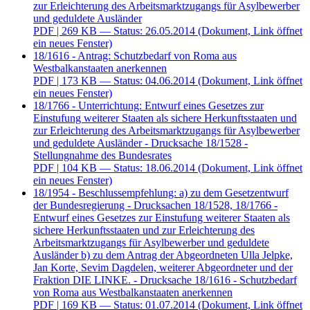
zur Erleichterung des Arbeitsmarktzugangs für Asylbewerber
und geduldete Ausländer
PDF
| 269 KB — Status: 26.05.2014
(Dokument, Link öffnet
ein neues Fenster)
18/1616 - Antrag: Schutzbedarf von Roma aus
Westbalkanstaaten anerkennen
PDF
| 173 KB — Status: 04.06.2014
(Dokument, Link öffnet
ein neues Fenster)
18/1766 - Unterrichtung: Entwurf eines Gesetzes zur
Einstufung weiterer Staaten als sichere Herkunftsstaaten und
zur Erleichterung des Arbeitsmarktzugangs für Asylbewerber
und geduldete Ausländer - Drucksache 18/1528 -
Stellungnahme des Bundesrates
PDF
| 104 KB — Status: 18.06.2014
(Dokument, Link öffnet
ein neues Fenster)
18/1954 - Beschlussempfehlung: a) zu dem Gesetzentwurf
der Bundesregierung - Drucksachen 18/1528, 18/1766 -
Entwurf eines Gesetzes zur Einstufung weiterer Staaten als
sichere Herkunftsstaaten und zur Erleichterung des
Arbeitsmarktzugangs für Asylbewerber und geduldete
Ausländer b) zu dem Antrag der Abgeordneten Ulla Jelpke,
Jan Korte, Sevim Dagdelen, weiterer Abgeordneter und der
Fraktion DIE LINKE. - Drucksache 18/1616 - Schutzbedarf
von Roma aus Westbalkanstaaten anerkennen
PDF
| 169 KB — Status: 01.07.2014
(Dokument, Link öffnet