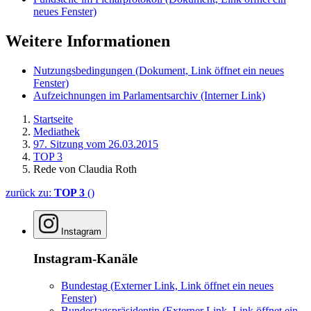
neues Fenster)
Weitere Informationen
Nutzungsbedingungen
(Dokument, Link öffnet ein neues
Fenster)
Aufzeichnungen im Parlamentsarchiv
(Interner Link)
Startseite
Mediathek
97. Sitzung vom 26.03.2015
TOP 3
Rede von Claudia Roth
zurück zu:
TOP 3
()
Instagram
Instagram-Kanäle
Bundestag
(Externer Link, Link öffnet ein neues
Fenster)
Bundestagspräsidentin
(Externer Link, Link öffnet ein