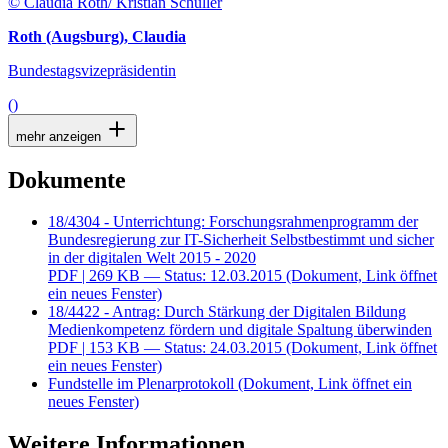
© Claudia Roth/ Kristian Schuller
Roth (Augsburg), Claudia
Bundestagsvizepräsidentin
()
mehr anzeigen
Dokumente
18/4304 - Unterrichtung: Forschungsrahmenprogramm der
Bundesregierung zur IT-Sicherheit Selbstbestimmt und sicher
in der digitalen Welt 2015 - 2020
PDF
| 269 KB — Status: 12.03.2015
(Dokument, Link öffnet
ein neues Fenster)
18/4422 - Antrag: Durch Stärkung der Digitalen Bildung
Medienkompetenz fördern und digitale Spaltung überwinden
PDF
| 153 KB — Status: 24.03.2015
(Dokument, Link öffnet
ein neues Fenster)
Fundstelle im Plenarprotokoll
(Dokument, Link öffnet ein
neues Fenster)
Weitere Informationen