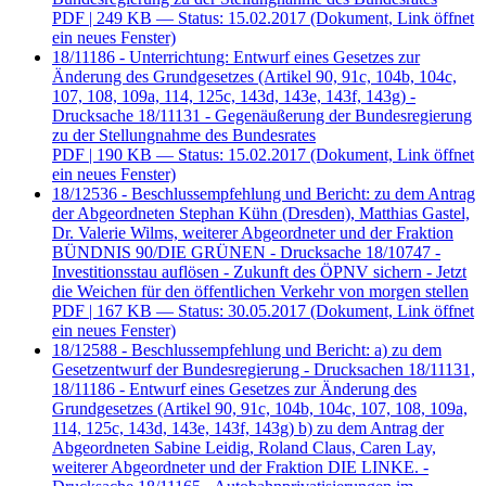
PDF
| 249 KB — Status: 15.02.2017
(Dokument, Link öffnet
ein neues Fenster)
18/11186 - Unterrichtung: Entwurf eines Gesetzes zur
Änderung des Grundgesetzes (Artikel 90, 91c, 104b, 104c,
107, 108, 109a, 114, 125c, 143d, 143e, 143f, 143g) -
Drucksache 18/11131 - Gegenäußerung der Bundesregierung
zu der Stellungnahme des Bundesrates
PDF
| 190 KB — Status: 15.02.2017
(Dokument, Link öffnet
ein neues Fenster)
18/12536 - Beschlussempfehlung und Bericht: zu dem Antrag
der Abgeordneten Stephan Kühn (Dresden), Matthias Gastel,
Dr. Valerie Wilms, weiterer Abgeordneter und der Fraktion
BÜNDNIS 90/DIE GRÜNEN - Drucksache 18/10747 -
Investitionsstau auflösen - Zukunft des ÖPNV sichern - Jetzt
die Weichen für den öffentlichen Verkehr von morgen stellen
PDF
| 167 KB — Status: 30.05.2017
(Dokument, Link öffnet
ein neues Fenster)
18/12588 - Beschlussempfehlung und Bericht: a) zu dem
Gesetzentwurf der Bundesregierung - Drucksachen 18/11131,
18/11186 - Entwurf eines Gesetzes zur Änderung des
Grundgesetzes (Artikel 90, 91c, 104b, 104c, 107, 108, 109a,
114, 125c, 143d, 143e, 143f, 143g) b) zu dem Antrag der
Abgeordneten Sabine Leidig, Roland Claus, Caren Lay,
weiterer Abgeordneter und der Fraktion DIE LINKE. -