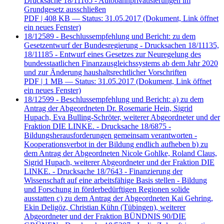
Drucksache 18/11165 - Autobahnprivatisierungen im
Grundgesetz ausschließen
PDF
| 408 KB — Status: 31.05.2017
(Dokument, Link öffnet
ein neues Fenster)
18/12589 - Beschlussempfehlung und Bericht: zu dem
Gesetzentwurf der Bundesregierung - Drucksachen 18/11135,
18/11185 - Entwurf eines Gesetzes zur Neuregelung des
bundesstaatlichen Finanzausgleichssystems ab dem Jahr 2020
und zur Änderung haushaltsrechtlicher Vorschriften
PDF
| 1 MB — Status: 31.05.2017
(Dokument, Link öffnet
ein neues Fenster)
18/12599 - Beschlussempfehlung und Bericht: a) zu dem
Antrag der Abgeordneten Dr. Rosemarie Hein, Sigrid
Hupach, Eva Bulling-Schröter, weiterer Abgeordneter und der
Fraktion DIE LINKE. - Drucksache 18/6875 -
Bildungsherausforderungen gemeinsam verantworten -
Kooperationsverbot in der Bildung endlich aufheben b) zu
dem Antrag der Abgeordneten Nicole Gohlke, Roland Claus,
Sigrid Hupach, weiterer Abgeordneter und der Fraktion DIE
LINKE. - Drucksache 18/7643 - Finanzierung der
Wissenschaft auf eine arbeitsfähige Basis stellen - Bildung
und Forschung in förderbedürftigen Regionen solide
ausstatten c) zu dem Antrag der Abgeordneten Kai Gehring,
Ekin Deligöz, Christian Kühn (Tübingen), weiterer
Abgeordneter und der Fraktion BÜNDNIS 90/DIE