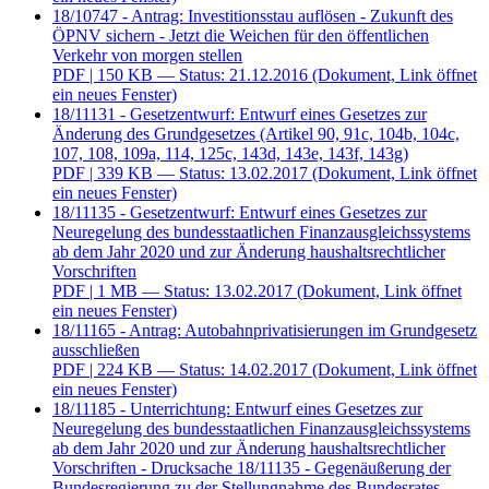
18/10747 - Antrag: Investitionsstau auflösen - Zukunft des
ÖPNV sichern - Jetzt die Weichen für den öffentlichen
Verkehr von morgen stellen
PDF
| 150 KB — Status: 21.12.2016
(Dokument, Link öffnet
ein neues Fenster)
18/11131 - Gesetzentwurf: Entwurf eines Gesetzes zur
Änderung des Grundgesetzes (Artikel 90, 91c, 104b, 104c,
107, 108, 109a, 114, 125c, 143d, 143e, 143f, 143g)
PDF
| 339 KB — Status: 13.02.2017
(Dokument, Link öffnet
ein neues Fenster)
18/11135 - Gesetzentwurf: Entwurf eines Gesetzes zur
Neuregelung des bundesstaatlichen Finanzausgleichssystems
ab dem Jahr 2020 und zur Änderung haushaltsrechtlicher
Vorschriften
PDF
| 1 MB — Status: 13.02.2017
(Dokument, Link öffnet
ein neues Fenster)
18/11165 - Antrag: Autobahnprivatisierungen im Grundgesetz
ausschließen
PDF
| 224 KB — Status: 14.02.2017
(Dokument, Link öffnet
ein neues Fenster)
18/11185 - Unterrichtung: Entwurf eines Gesetzes zur
Neuregelung des bundesstaatlichen Finanzausgleichssystems
ab dem Jahr 2020 und zur Änderung haushaltsrechtlicher
Vorschriften - Drucksache 18/11135 - Gegenäußerung der
Bundesregierung zu der Stellungnahme des Bundesrates