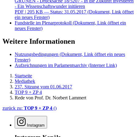
GRÜNEN - Drucksache 18/5207 - In die Zukunft investieren
- Ein Wissenschaftswunder initiieren
PDF
| 205 KB — Status: 31.05.2017
(Dokument, Link öffnet
ein neues Fenster)
Fundstelle im Plenarprotokoll
(Dokument, Link öffnet ein
neues Fenster)
Weitere Informationen
Nutzungsbedingungen
(Dokument, Link öffnet ein neues
Fenster)
Aufzeichnungen im Parlamentsarchiv
(Interner Link)
Startseite
Mediathek
237. Sitzung vom 01.06.2017
TOP 9 + ZP 4
Rede von Prof. Dr. Norbert Lammert
zurück zu:
TOP 9 + ZP 4
()
Instagram