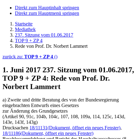
Direkt zum Hauptinhalt springen
Direkt zum Hauptmenü springen
Startseite
Mediathek
237. Sitzung vom 01.06.2017
TOP 9 + ZP 4
Rede von Prof. Dr. Norbert Lammert
zurück zu:
TOP 9 + ZP 4
()
1. Juni 2017
237. Sitzung vom 01.06.2017,
TOP 9 + ZP 4: Rede von Prof. Dr.
Norbert Lammert
a) Zweite und dritte Beratung des von der Bundesregierung
eingebrachten Entwurfs eines Gesetzes
zur Änderung des Grundgesetzes
(Artikel 90, 91c, 104b, 104c, 107, 108, 109a, 114, 125c, 143d,
143e, 143f, 143g)
Drucksachen
18/11131
(Dokument, öffnet ein neues Fenster)
,
18/11186
(Dokument, öffnet ein neues Fenster)
Beschlussempfehlung und Bericht des Haushaltsausschusses (8.