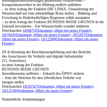
Bildungsherausforderungen gemeinsam verantworten –
Kooperationsverbot in der Bildung endlich aufheben
– zu dem Antrag der Fraktion DIE LINKE. Finanzierung der
Wissenschaft auf eine arbeitsfähige Basis stellen – Bildung und
Forschung in förderbedürftigen Regionen solide ausstatten
– zu dem Antrag der Fraktion BÜNDNIS 90/DIE GRÜNEN In die
Zukunft investieren – Ein Wissenschafts-wunder initiieren
Drucksachen
18/6875
(Dokument, öffnet ein neues Fenster)
,
18/7643
(Dokument, öffnet ein neues Fenster)
,
18/5207
(Dokument,
öffnet ein neues Fenster)
,
18/12599
(Dokument, öffnet ein neues
Fenster)
ZP 4) Beratung der Beschlussempfehlung und des Berichts
des Ausschusses für Verkehr und digitale Infrastruktur
(15. Ausschuss)
zu dem Antrag der Fraktion
BÜNDNIS 90/DIE GRÜNEN
Investitionsstau auflösen – Zukunft des ÖPNV sichern
– Jetzt die Weichen für den öffentlichen Verkehr von
morgen stellen
Drucksachen
18/10747
(Dokument, öffnet ein neues Fenster)
,
18/12536
(Dokument, öffnet ein neues Fenster)
Namentliche Abstimmungen