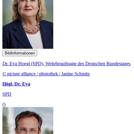
Bildinformationen
Dr. Eva Hoegl (SPD), Wehrbeauftragte des Deutschen Bundestages
© picture alliance / photothek | Janine Schmitz
Högl, Dr. Eva
SPD
()