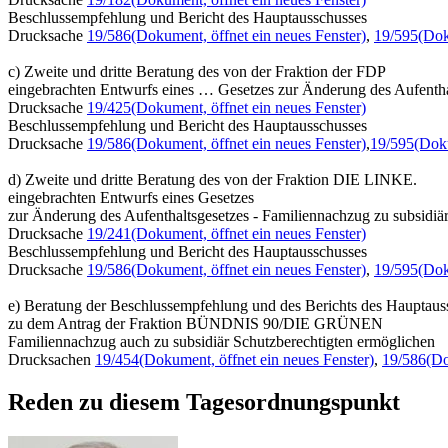
Beschlussempfehlung und Bericht des Hauptausschusses
Drucksache
19/586
(Dokument, öffnet ein neues Fenster)
,
19/595
(Dok
c) Zweite und dritte Beratung des von der Fraktion der FDP
eingebrachten Entwurfs eines … Gesetzes zur Änderung des Aufentha
Drucksache
19/425
(Dokument, öffnet ein neues Fenster)
Beschlussempfehlung und Bericht des Hauptausschusses
Drucksache
19/586
(Dokument, öffnet ein neues Fenster)
,
19/595
(Doku
d) Zweite und dritte Beratung des von der Fraktion DIE LINKE.
eingebrachten Entwurfs eines Gesetzes
zur Änderung des Aufenthaltsgesetzes - Familiennachzug zu subsidiä
Drucksache
19/241
(Dokument, öffnet ein neues Fenster)
Beschlussempfehlung und Bericht des Hauptausschusses
Drucksache
19/586
(Dokument, öffnet ein neues Fenster)
,
19/595
(Dok
e) Beratung der Beschlussempfehlung und des Berichts des Hauptaus
zu dem Antrag der Fraktion BÜNDNIS 90/DIE GRÜNEN
Familiennachzug auch zu subsidiär Schutzberechtigten ermöglichen
Drucksachen
19/454
(Dokument, öffnet ein neues Fenster)
,
19/586
(Do
Reden zu diesem Tagesordnungspunkt