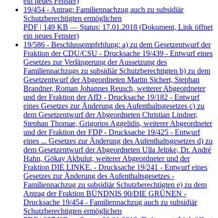
ein neues Fenster)
19/454 - Antrag: Familiennachzug auch zu subsidiär
Schutzberechtigten ermöglichen
PDF
| 149 KB — Status: 17.01.2018
(Dokument, Link öffnet
ein neues Fenster)
19/586 - Beschlussempfehlung: a) zu dem Gesetzentwurf der
Fraktion der CDU/CSU - Drucksache 19/439 - Entwurf eines
Gesetzes zur Verlängerung der Aussetzung des
Familiennachzugs zu subsidiär Schutzberechtigten b) zu dem
Gesetzentwurf der Abgeordneten Martin Sichert, Stephan
Brandner, Roman Johannes Reusch, weiterer Abgeordneter
und der Fraktion der AfD - Drucksache 19/182 - Entwurf
eines Gesetzes zur Änderung des Aufenthaltsgesetzes c) zu
dem Gesetzentwurf der Abgeordneten Christian Lindner,
Stephan Thomae, Grigorios Aggelidis, weiterer Abgeordneter
und der Fraktion der FDP - Drucksache 19/425 - Entwurf
eines ... Gesetzes zur Änderung des Aufenthaltsgesetzes d) zu
dem Gesetzentwurf der Abgeordneten Ulla Jelpke, Dr. André
Hahn, Gökay Akbulut, weiterer Abgeordneter und der
Fraktion DIE LINKE. - Drucksache 19/241 - Entwurf eines
Gesetzes zur Änderung des Aufenthaltsgesetzes -
Familiennachzug zu subsidiär Schutzberechtigten e) zu dem
Antrag der Fraktion BÜNDNIS 90/DIE GRÜNEN -
Drucksache 19/454 - Familiennachzug auch zu subsidiär
Schutzberechtigten ermöglichen