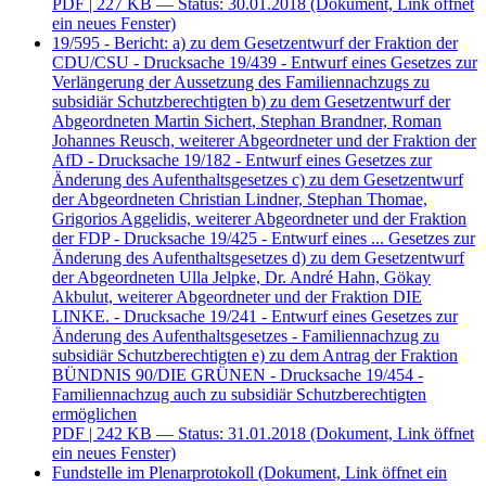
PDF
| 227 KB — Status: 30.01.2018
(Dokument, Link öffnet
ein neues Fenster)
19/595 - Bericht: a) zu dem Gesetzentwurf der Fraktion der
CDU/CSU - Drucksache 19/439 - Entwurf eines Gesetzes zur
Verlängerung der Aussetzung des Familiennachzugs zu
subsidiär Schutzberechtigten b) zu dem Gesetzentwurf der
Abgeordneten Martin Sichert, Stephan Brandner, Roman
Johannes Reusch, weiterer Abgeordneter und der Fraktion der
AfD - Drucksache 19/182 - Entwurf eines Gesetzes zur
Änderung des Aufenthaltsgesetzes c) zu dem Gesetzentwurf
der Abgeordneten Christian Lindner, Stephan Thomae,
Grigorios Aggelidis, weiterer Abgeordneter und der Fraktion
der FDP - Drucksache 19/425 - Entwurf eines ... Gesetzes zur
Änderung des Aufenthaltsgesetzes d) zu dem Gesetzentwurf
der Abgeordneten Ulla Jelpke, Dr. André Hahn, Gökay
Akbulut, weiterer Abgeordneter und der Fraktion DIE
LINKE. - Drucksache 19/241 - Entwurf eines Gesetzes zur
Änderung des Aufenthaltsgesetzes - Familiennachzug zu
subsidiär Schutzberechtigten e) zu dem Antrag der Fraktion
BÜNDNIS 90/DIE GRÜNEN - Drucksache 19/454 -
Familiennachzug auch zu subsidiär Schutzberechtigten
ermöglichen
PDF
| 242 KB — Status: 31.01.2018
(Dokument, Link öffnet
ein neues Fenster)
Fundstelle im Plenarprotokoll
(Dokument, Link öffnet ein