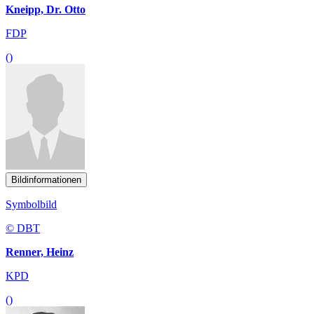
Kneipp, Dr. Otto
FDP
()
Bildinformationen
Symbolbild
© DBT
Renner, Heinz
KPD
()