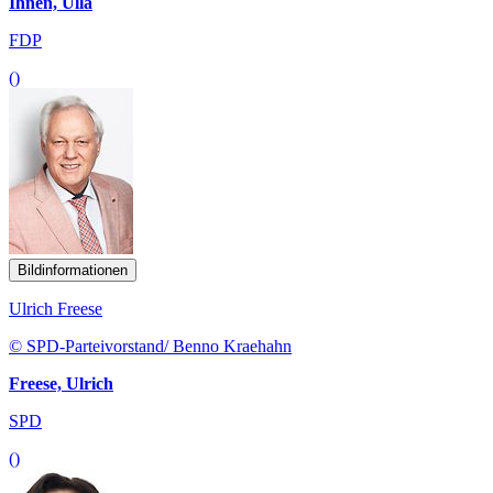
Ihnen, Ulla
FDP
()
Bildinformationen
Ulrich Freese
© SPD-Parteivorstand/ Benno Kraehahn
Freese, Ulrich
SPD
()