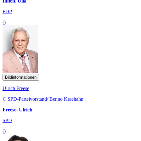
Ihnen, Ulla
FDP
()
Bildinformationen
Ulrich Freese
© SPD-Parteivorstand/ Benno Kraehahn
Freese, Ulrich
SPD
()