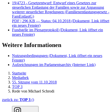
19/4723 - Gesetzentwurf: Entwurf eines Gesetzes zur
steuerlichen Entlastung der Familien sowie zur Anpassung
weiterer steuerlicher Regelungen (Familienentlastungsgesetz -
FamEntlastG)
PDF
| 296 KB — Status: 04.10.2018
(Dokument, Link öffnet
ein neues Fenster)
Fundstelle im Plenarprotokoll
(Dokument, Link öffnet ein
neues Fenster)
Weitere Informationen
Nutzungsbedingungen
(Dokument, Link öffnet ein neues
Fenster)
Aufzeichnungen im Parlamentsarchiv
(Interner Link)
Startseite
Mediathek
55. Sitzung vom 11.10.2018
TOP 3
Rede von Michael Schrodi
zurück zu:
TOP 3
()