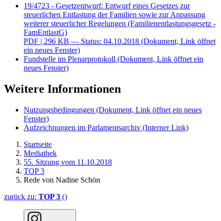
19/4723 - Gesetzentwurf: Entwurf eines Gesetzes zur
steuerlichen Entlastung der Familien sowie zur Anpassung
weiterer steuerlicher Regelungen (Familienentlastungsgesetz -
FamEntlastG)
PDF
| 296 KB — Status: 04.10.2018
(Dokument, Link öffnet
ein neues Fenster)
Fundstelle im Plenarprotokoll
(Dokument, Link öffnet ein
neues Fenster)
Weitere Informationen
Nutzungsbedingungen
(Dokument, Link öffnet ein neues
Fenster)
Aufzeichnungen im Parlamentsarchiv
(Interner Link)
Startseite
Mediathek
55. Sitzung vom 11.10.2018
TOP 3
Rede von Nadine Schön
zurück zu:
TOP 3
()