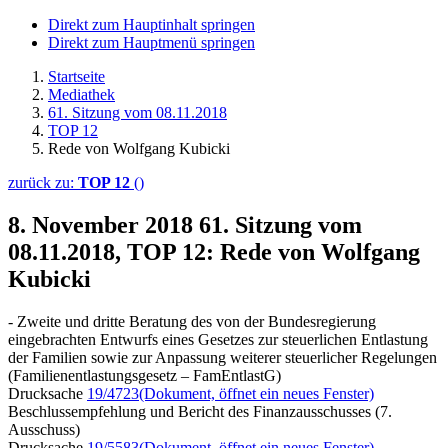
Direkt zum Hauptinhalt springen
Direkt zum Hauptmenü springen
Startseite
Mediathek
61. Sitzung vom 08.11.2018
TOP 12
Rede von Wolfgang Kubicki
zurück zu:
TOP 12
()
8. November 2018
61. Sitzung vom
08.11.2018, TOP 12: Rede von Wolfgang
Kubicki
- Zweite und dritte Beratung des von der Bundesregierung
eingebrachten Entwurfs eines Gesetzes zur steuerlichen Entlastung
der Familien sowie zur Anpassung weiterer steuerlicher Regelungen
(Familienentlastungsgesetz – FamEntlastG)
Drucksache
19/4723
(Dokument, öffnet ein neues Fenster)
Beschlussempfehlung und Bericht des Finanzausschusses (7.
Ausschuss)
Drucksache
19/5583
(Dokument, öffnet ein neues Fenster)