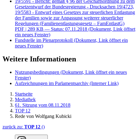
19/5591 - Bericht: gemäß § 96 der Geschäftsordnung zu dem
Gesetzentwurf der Bundesregierung - Drucksachen 19/4723,
19/5583 - Entwurf eines Gesetzes zur steuerlichen Entlastung
der Familien sowie zur Anpassung weiterer steuerlicher
Regelungen (Familienentlastungsgesetz – FamEntlastG)
PDF
| 289 KB — Status: 07.11.2018
(Dokument, Link öffnet
ein neues Fenster)
Fundstelle im Plenarprotokoll
(Dokument, Link öffnet ein
neues Fenster)
Weitere Informationen
Nutzungsbedingungen
(Dokument, Link öffnet ein neues
Fenster)
Aufzeichnungen im Parlamentsarchiv
(Interner Link)
Startseite
Mediathek
61. Sitzung vom 08.11.2018
TOP 12
Rede von Wolfgang Kubicki
zurück zu:
TOP 12
()