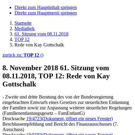
Direkt zum Hauptinhalt springen
Direkt zum Hauptmenü springen
Startseite
Mediathek
61. Sitzung vom 08.11.2018
TOP 12
Rede von Kay Gottschalk
zurück zu:
TOP 12
()
8. November 2018
61. Sitzung vom
08.11.2018, TOP 12: Rede von Kay
Gottschalk
- Zweite und dritte Beratung des von der Bundesregierung
eingebrachten Entwurfs eines Gesetzes zur steuerlichen Entlastung
der Familien sowie zur Anpassung weiterer steuerlicher Regelungen
(Familienentlastungsgesetz – FamEntlastG)
Drucksache
19/4723
(Dokument, öffnet ein neues Fenster)
Beschlussempfehlung und Bericht des Finanzausschusses (7.
Ausschuss)
Drucksache
19/5583
(Dokument, öffnet ein neues Fenster)