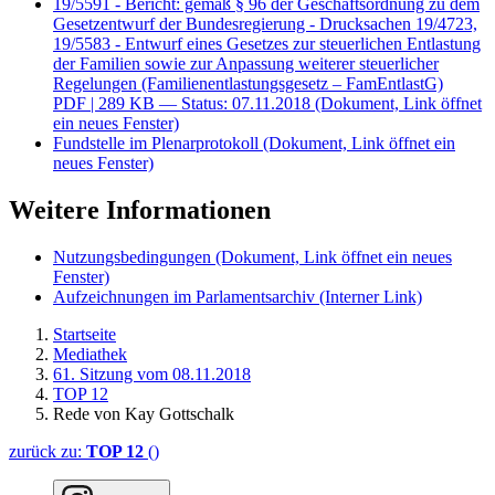
19/5591 - Bericht: gemäß § 96 der Geschäftsordnung zu dem
Gesetzentwurf der Bundesregierung - Drucksachen 19/4723,
19/5583 - Entwurf eines Gesetzes zur steuerlichen Entlastung
der Familien sowie zur Anpassung weiterer steuerlicher
Regelungen (Familienentlastungsgesetz – FamEntlastG)
PDF
| 289 KB — Status: 07.11.2018
(Dokument, Link öffnet
ein neues Fenster)
Fundstelle im Plenarprotokoll
(Dokument, Link öffnet ein
neues Fenster)
Weitere Informationen
Nutzungsbedingungen
(Dokument, Link öffnet ein neues
Fenster)
Aufzeichnungen im Parlamentsarchiv
(Interner Link)
Startseite
Mediathek
61. Sitzung vom 08.11.2018
TOP 12
Rede von Kay Gottschalk
zurück zu:
TOP 12
()