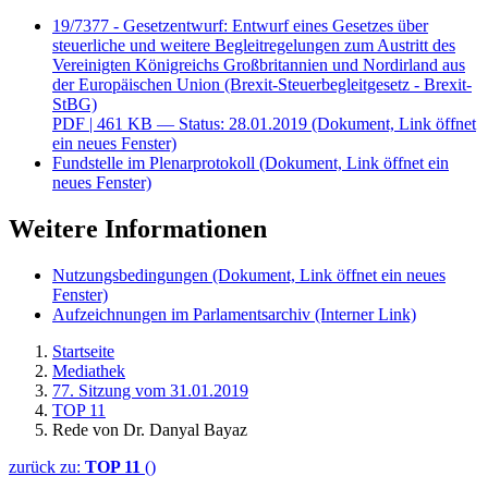
19/7377 - Gesetzentwurf: Entwurf eines Gesetzes über
steuerliche und weitere Begleitregelungen zum Austritt des
Vereinigten Königreichs Großbritannien und Nordirland aus
der Europäischen Union (Brexit-Steuerbegleitgesetz - Brexit-
StBG)
PDF
| 461 KB — Status: 28.01.2019
(Dokument, Link öffnet
ein neues Fenster)
Fundstelle im Plenarprotokoll
(Dokument, Link öffnet ein
neues Fenster)
Weitere Informationen
Nutzungsbedingungen
(Dokument, Link öffnet ein neues
Fenster)
Aufzeichnungen im Parlamentsarchiv
(Interner Link)
Startseite
Mediathek
77. Sitzung vom 31.01.2019
TOP 11
Rede von Dr. Danyal Bayaz
zurück zu:
TOP 11
()