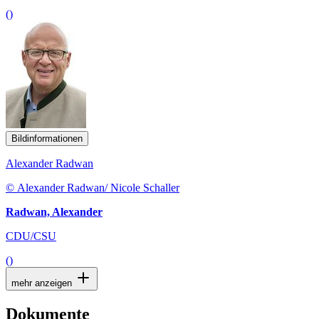
Bildinformationen
Alexander Radwan
© Alexander Radwan/ Nicole Schaller
Radwan, Alexander
CDU/CSU
()
mehr anzeigen
Dokumente
19/7377 - Gesetzentwurf: Entwurf eines Gesetzes über
steuerliche und weitere Begleitregelungen zum Austritt des
Vereinigten Königreichs Großbritannien und Nordirland aus
der Europäischen Union (Brexit-Steuerbegleitgesetz - Brexit-
StBG)
PDF
| 461 KB — Status: 28.01.2019
(Dokument, Link öffnet