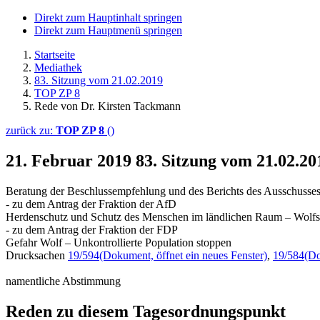
Direkt zum Hauptinhalt springen
Direkt zum Hauptmenü springen
Startseite
Mediathek
83. Sitzung vom 21.02.2019
TOP ZP 8
Rede von Dr. Kirsten Tackmann
zurück zu:
TOP ZP 8
()
21. Februar 2019
83. Sitzung vom 21.02.2
Beratung der Beschlussempfehlung und des Berichts des Ausschusses
- zu dem Antrag der Fraktion der AfD
Herdenschutz und Schutz des Menschen im ländlichen Raum – Wolfspop
- zu dem Antrag der Fraktion der FDP
Gefahr Wolf – Unkontrollierte Population stoppen
Drucksachen
19/594
(Dokument, öffnet ein neues Fenster)
,
19/584
(Do
namentliche Abstimmung
Reden zu diesem Tagesordnungspunkt