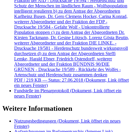
Fraktion der AfD - Drucksache 19/594 - Herdenschutz und
Schutz der Menschen im ländlichen Raum - Wolfspopulation
intelligent regulieren b) zu dem Antrag der Abgeordneten
Karlheinz Busen, Dr. Gero Clemens Hocker, Carina Konrad,
weiterer Abgeordneter und der Fraktion der FDP -
Drucksache 19/584 - Gefahr Wolf - Unkontrollierte
Population stoppen c) zu dem Antrag der Abgeordneten Dr.
Kirsten Tackmann, Dr. Gesine Lötzsch, Lorenz Gösta Beutin,
weiterer Abgeordneter und der Fraktion DIE LINKE. -
Drucksache 19/581 - Herdenschutz bundesweit wirkungsvoll
durchsetzen d) zu dem Antrag der Abgeordneten Steffi
Lemke, Harald Ebner, Friedrich Ostendorff, weiterer
Abgeordneter und der Fraktion BÜNDNIS 90/DIE
GRÜNEN - Drucksache 19/589 - Rückkehr des Wolfes -
Artenschutz und Herdenschutz zusammen denken
PDF
| 219 KB — Status: 27.06.2018
(Dokument, Link öffnet
ein neues Fenster)
Fundstelle im Plenarprotokoll
(Dokument, Link öffnet ein
neues Fenster)
Weitere Informationen
Nutzungsbedingungen
(Dokument, Link öffnet ein neues
Fenster)
Aufzeichnungen im Parlamentsarchiv
(Interner Link)