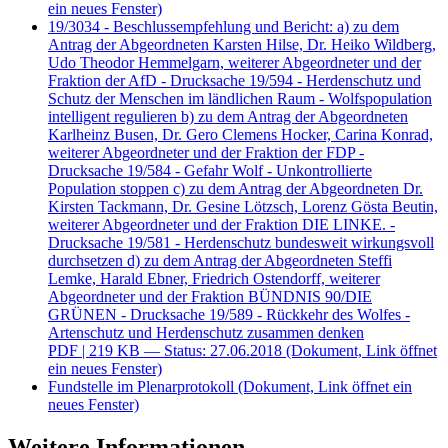
ein neues Fenster)
19/3034 - Beschlussempfehlung und Bericht: a) zu dem
Antrag der Abgeordneten Karsten Hilse, Dr. Heiko Wildberg,
Udo Theodor Hemmelgarn, weiterer Abgeordneter und der
Fraktion der AfD - Drucksache 19/594 - Herdenschutz und
Schutz der Menschen im ländlichen Raum - Wolfspopulation
intelligent regulieren b) zu dem Antrag der Abgeordneten
Karlheinz Busen, Dr. Gero Clemens Hocker, Carina Konrad,
weiterer Abgeordneter und der Fraktion der FDP -
Drucksache 19/584 - Gefahr Wolf - Unkontrollierte
Population stoppen c) zu dem Antrag der Abgeordneten Dr.
Kirsten Tackmann, Dr. Gesine Lötzsch, Lorenz Gösta Beutin,
weiterer Abgeordneter und der Fraktion DIE LINKE. -
Drucksache 19/581 - Herdenschutz bundesweit wirkungsvoll
durchsetzen d) zu dem Antrag der Abgeordneten Steffi
Lemke, Harald Ebner, Friedrich Ostendorff, weiterer
Abgeordneter und der Fraktion BÜNDNIS 90/DIE
GRÜNEN - Drucksache 19/589 - Rückkehr des Wolfes -
Artenschutz und Herdenschutz zusammen denken
PDF
| 219 KB — Status: 27.06.2018
(Dokument, Link öffnet
ein neues Fenster)
Fundstelle im Plenarprotokoll
(Dokument, Link öffnet ein
neues Fenster)
Weitere Informationen