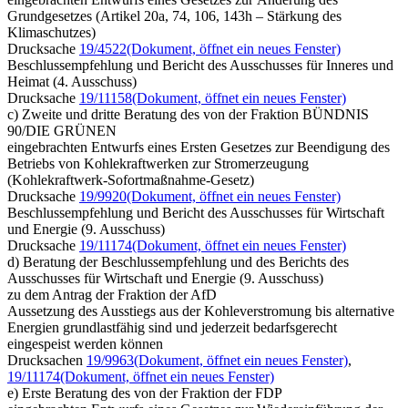
Grundgesetzes (Artikel 20a, 74, 106, 143h – Stärkung des
Klimaschutzes)
Drucksache
19/4522
(Dokument, öffnet ein neues Fenster)
Beschlussempfehlung und Bericht des Ausschusses für Inneres und
Heimat (4. Ausschuss)
Drucksache
19/11158
(Dokument, öffnet ein neues Fenster)
c) Zweite und dritte Beratung des von der Fraktion BÜNDNIS
90/DIE GRÜNEN
eingebrachten Entwurfs eines Ersten Gesetzes zur Beendigung des
Betriebs von Kohlekraftwerken zur Stromerzeugung
(Kohlekraftwerk-Sofortmaßnahme-Gesetz)
Drucksache
19/9920
(Dokument, öffnet ein neues Fenster)
Beschlussempfehlung und Bericht des Ausschusses für Wirtschaft
und Energie (9. Ausschuss)
Drucksache
19/11174
(Dokument, öffnet ein neues Fenster)
d) Beratung der Beschlussempfehlung und des Berichts des
Ausschusses für Wirtschaft und Energie (9. Ausschuss)
zu dem Antrag der Fraktion der AfD
Aussetzung des Ausstiegs aus der Kohleverstromung bis alternative
Energien grundlastfähig sind und jederzeit bedarfsgerecht
eingespeist werden können
Drucksachen
19/9963
(Dokument, öffnet ein neues Fenster)
,
19/11174
(Dokument, öffnet ein neues Fenster)
e) Erste Beratung des von der Fraktion der FDP