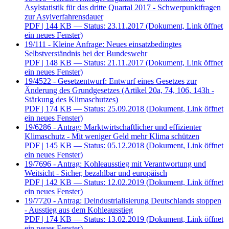
Asylstatistik für das dritte Quartal 2017 - Schwerpunktfragen
zur Asylverfahrensdauer
PDF
| 144 KB — Status: 23.11.2017
(Dokument, Link öffnet
ein neues Fenster)
19/111 - Kleine Anfrage: Neues einsatzbedingtes
Selbstverständnis bei der Bundeswehr
PDF
| 148 KB — Status: 21.11.2017
(Dokument, Link öffnet
ein neues Fenster)
19/4522 - Gesetzentwurf: Entwurf eines Gesetzes zur
Änderung des Grundgesetzes (Artikel 20a, 74, 106, 143h -
Stärkung des Klimaschutzes)
PDF
| 174 KB — Status: 25.09.2018
(Dokument, Link öffnet
ein neues Fenster)
19/6286 - Antrag: Marktwirtschaftlicher und effizienter
Klimaschutz - Mit weniger Geld mehr Klima schützen
PDF
| 145 KB — Status: 05.12.2018
(Dokument, Link öffnet
ein neues Fenster)
19/7696 - Antrag: Kohleausstieg mit Verantwortung und
Weitsicht - Sicher, bezahlbar und europäisch
PDF
| 142 KB — Status: 12.02.2019
(Dokument, Link öffnet
ein neues Fenster)
19/7720 - Antrag: Deindustrialisierung Deutschlands stoppen
- Ausstieg aus dem Kohleausstieg
PDF
| 174 KB — Status: 13.02.2019
(Dokument, Link öffnet
ein neues Fenster)