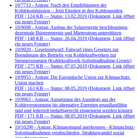
19/7733 - Antrag: Nach den Empfehlungen der
Kohlekommission – Jetzt Einstieg in den Kohleausstieg
PDF
| 124 KB — Status: 13.02.2019
(Dokument, Link öffnet
ein neues Fenster)
19/9698 - Antrag: Ausbau der Solarenergie beschleunigen,
dezentrale Bürgerenergie und Mieterstrom unterstützen
PDF
| 148 KB — Status: 26.04.2019
(Dokument, Link öffnet
ein neues Fenster)
19/9920 - Gesetzentwurf: Entwurf eines Gesetzes zur
Beendigung des Betriebs von Kohlekraftwerken zur
Stromerzeugung (Kohlekraftwerk-Sofortmaßnahme-Gesetz)
PDF
| 275 KB — Status: 07.05.2019
(Dokument, Link öffnet
ein neues Fenster)
19/9953 - Antrag: Die Europäische Union zur Klimaschutz-
Union machen
PDF
| 163 KB — Status: 08.05.2019
(Dokument, Link öffnet
ein neues Fenster)
19/9963 - Antrag: Aussetzung des Ausstiegs aus der
Kohleverstromung bis alternative Energien grundlastfähig
sind und jederzeit bedarfsgerecht eingespeist werden können
PDF
| 171 KB — Status: 08.05.2019
(Dokument, Link öffnet
ein neues Fenster)
19/10290 - Antrag: Klimanotstand anerkennen - Klimaschutz-
Sofortmaßnahmen verabschieden, Strukturwandel sozial