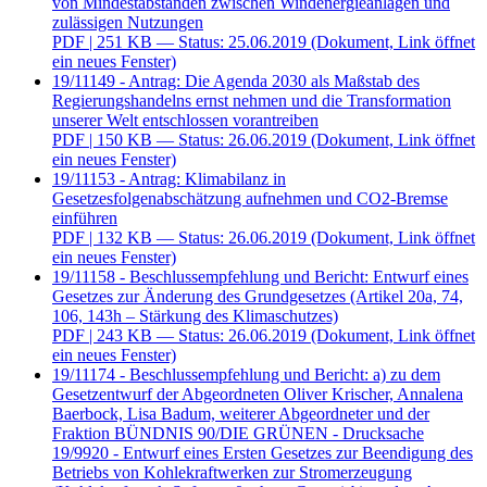
von Mindestabständen zwischen Windenergieanlagen und
zulässigen Nutzungen
PDF
| 251 KB — Status: 25.06.2019
(Dokument, Link öffnet
ein neues Fenster)
19/11149 - Antrag: Die Agenda 2030 als Maßstab des
Regierungshandelns ernst nehmen und die Transformation
unserer Welt entschlossen vorantreiben
PDF
| 150 KB — Status: 26.06.2019
(Dokument, Link öffnet
ein neues Fenster)
19/11153 - Antrag: Klimabilanz in
Gesetzesfolgenabschätzung aufnehmen und CO2-Bremse
einführen
PDF
| 132 KB — Status: 26.06.2019
(Dokument, Link öffnet
ein neues Fenster)
19/11158 - Beschlussempfehlung und Bericht: Entwurf eines
Gesetzes zur Änderung des Grundgesetzes (Artikel 20a, 74,
106, 143h – Stärkung des Klimaschutzes)
PDF
| 243 KB — Status: 26.06.2019
(Dokument, Link öffnet
ein neues Fenster)
19/11174 - Beschlussempfehlung und Bericht: a) zu dem
Gesetzentwurf der Abgeordneten Oliver Krischer, Annalena
Baerbock, Lisa Badum, weiterer Abgeordneter und der
Fraktion BÜNDNIS 90/DIE GRÜNEN - Drucksache
19/9920 - Entwurf eines Ersten Gesetzes zur Beendigung des
Betriebs von Kohlekraftwerken zur Stromerzeugung