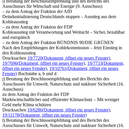
i) Beratung der Beschlussempfehlung und des Berichts des
Ausschusses für Wirtschaft und Energie (9. Ausschuss)
– zu dem Antrag der Fraktion der AfD
Deindustrialisierung Deutschlands stoppen – Ausstieg aus dem
Kohleausstieg
– zu dem Antrag der Fraktion der FDP
Kohleausstieg mit Verantwortung und Weitsicht – Sicher, bezahlbar
und europäisch
– zu dem Antrag der Fraktion BÜNDNIS 90/DIE GRÜNEN
Nach den Empfehlungen der Kohlekommission – Jetzt Einstieg in
den Kohleausstieg
Drucksachen
19/7720
(Dokument, öffnet ein neues Fenster)
,
19/7696
(Dokument, öffnet ein neues Fenster)
,
19/7733
(Dokument,
öffnet ein neues Fenster)
,
19/10761
(Dokument, öffnet ein neues
Fenster)
Buchstabe a, b und d
j) Beratung der Beschlussempfehlung und des Berichts des
Ausschusses für Umwelt, Naturschutz und nukleare Sicherheit (16.
Ausschuss)
zu dem Antrag der Fraktion der FDP
Marktwirtschaftlicher und effizienter Klimaschutz – Mit weniger
Geld mehr Klima schützen
Drucksachen
19/6286
(Dokument, öffnet ein neues Fenster)
,
19/11178
(Dokument, öffnet ein neues Fenster)
l) Beratung der Beschlussempfehlung und des Berichts des
Ausschusses für Umwelt, Naturschutz und nukleare Sicherheit (16.