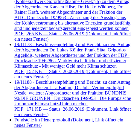
(Kohlekraftwerk-Sofortmaßnahme-Gesetz) b) zu dem Antrag
der Abgeordneten Karsten Hilse, Dr. Heiko Wildberg, Dr.
Rainer Kraft, weiterer Abgeordneter und der Fraktion der
AfD - Drucksache 19/9963 - Aussetzung des Ausstiegs aus
der Kohleverstromung bis alternative Energien grundlastfähig
sind und jederzeit bedarfsgerecht eingespeist werden können
PDF
| 265 KB — Status: 26.06.2019
(Dokument, Link öffnet
ein neues Fenster)
19/11178 - Beschlussempfehlung und Bericht: zu dem Antrag
der Abgeordneten Dr. Lukas Köhler, Frank Sitta, Grigorios
Aggelidis, weiterer Abgeordneter und der Fraktion der FDP -
Drucksache 19/6286 - Marktwirtschaftlicher und effizienter
Klimaschutz - Mit weniger Geld mehr Klima schützen
PDF
| 152 KB — Status: 26.06.2019
(Dokument, Link öffnet
ein neues Fenster)
19/11188 - Beschlussempfehlung und Bericht: zu dem Antrag
der Abgeordneten Lisa Badum, Dr. Julia Verlinden, Ingrid
Nestle, weiterer Abgeordneter und der Fraktion BÜNDNIS
90/DIE GRÜNEN - Drucksachen 19/9953 - Die Europäische
Union zur Klimaschutz-Union machen
PDF
| 171 KB — Status: 26.06.2019
(Dokument, Link öffnet
ein neues Fenster)
Fundstelle im Plenarprotokoll
(Dokument, Link öffnet ein
neues Fenster)