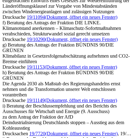
eingebrachten Entwurfs eines Gesetzes zur Wiedereinführung der
Länderöffnungsklausel zur Vorgabe von Mindestabständen
zwischen Windenergieanlagen und zulässigen Nutzungen
Drucksache
19/11094
(Dokument, öffnet ein neues Fenster)
f) Beratung des Antrags der Fraktion DIE LINKE.
Klimanotstand anerkennen – Klimaschutz-Sofortmaßnahmen
verabschieden, Strukturwandel sozial gerecht umsetzen
Drucksache
19/10290
(Dokument, öffnet ein neues Fenster)
g) Beratung des Antrags der Fraktion BÜNDNIS 90/DIE
GRÜNEN
Klimabilanz in Gesetzesfolgenabschätzung aufnehmen und CO2-
Bremse einführen
Drucksache
19/11153
(Dokument, öffnet ein neues Fenster)
h) Beratung des Antrags der Fraktion BÜNDNIS 90/DIE
GRÜNEN
Die Agenda 2030 als Maßstab des Regierungshandelns ernst
nehmen und die Transformation unserer Welt entschlossen
vorantreiben
Drucksache
19/11149
(Dokument, öffnet ein neues Fenster)
i) Beratung der Beschlussempfehlung und des Berichts des
Ausschusses für Wirtschaft und Energie (9. Ausschuss)
zu dem Antrag der Fraktion der AfD
Deindustrialisierung Deutschlands stoppen – Ausstieg aus dem
Kohleausstieg
Drucksachen
19/7720
(Dokument, öffnet ein neues Fenster)
, 19/…