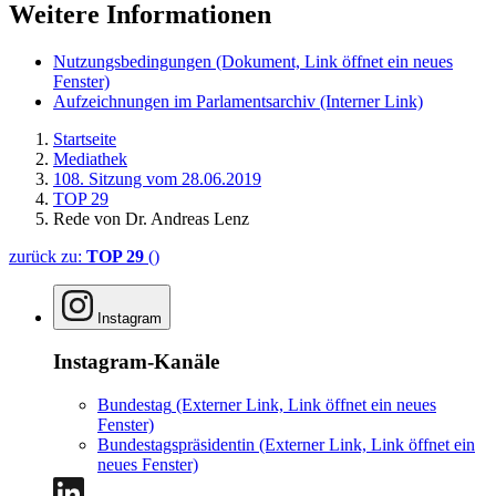
Weitere Informationen
Nutzungsbedingungen
(Dokument, Link öffnet ein neues
Fenster)
Aufzeichnungen im Parlamentsarchiv
(Interner Link)
Startseite
Mediathek
108. Sitzung vom 28.06.2019
TOP 29
Rede von Dr. Andreas Lenz
zurück zu:
TOP 29
()
Instagram
Instagram-Kanäle
Bundestag
(Externer Link, Link öffnet ein neues
Fenster)
Bundestagspräsidentin
(Externer Link, Link öffnet ein
neues Fenster)