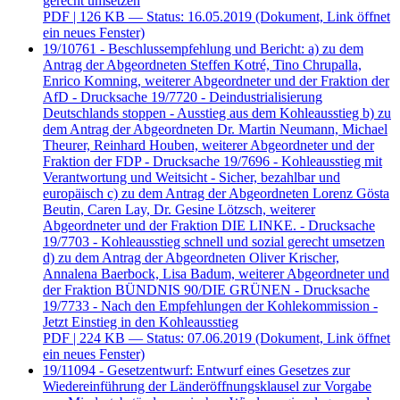
gerecht umsetzen
PDF
| 126 KB — Status: 16.05.2019
(Dokument, Link öffnet
ein neues Fenster)
19/10761 - Beschlussempfehlung und Bericht: a) zu dem
Antrag der Abgeordneten Steffen Kotré, Tino Chrupalla,
Enrico Komning, weiterer Abgeordneter und der Fraktion der
AfD - Drucksache 19/7720 - Deindustrialisierung
Deutschlands stoppen - Ausstieg aus dem Kohleausstieg b) zu
dem Antrag der Abgeordneten Dr. Martin Neumann, Michael
Theurer, Reinhard Houben, weiterer Abgeordneter und der
Fraktion der FDP - Drucksache 19/7696 - Kohleausstieg mit
Verantwortung und Weitsicht - Sicher, bezahlbar und
europäisch c) zu dem Antrag der Abgeordneten Lorenz Gösta
Beutin, Caren Lay, Dr. Gesine Lötzsch, weiterer
Abgeordneter und der Fraktion DIE LINKE. - Drucksache
19/7703 - Kohleausstieg schnell und sozial gerecht umsetzen
d) zu dem Antrag der Abgeordneten Oliver Krischer,
Annalena Baerbock, Lisa Badum, weiterer Abgeordneter und
der Fraktion BÜNDNIS 90/DIE GRÜNEN - Drucksache
19/7733 - Nach den Empfehlungen der Kohlekommission -
Jetzt Einstieg in den Kohleausstieg
PDF
| 224 KB — Status: 07.06.2019
(Dokument, Link öffnet
ein neues Fenster)
19/11094 - Gesetzentwurf: Entwurf eines Gesetzes zur
Wiedereinführung der Länderöffnungsklausel zur Vorgabe