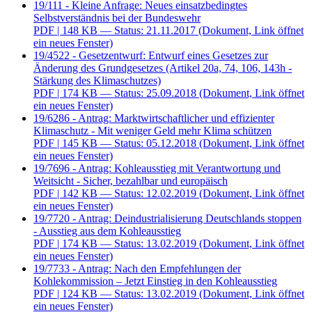
19/111 - Kleine Anfrage: Neues einsatzbedingtes
Selbstverständnis bei der Bundeswehr
PDF
| 148 KB — Status: 21.11.2017
(Dokument, Link öffnet
ein neues Fenster)
19/4522 - Gesetzentwurf: Entwurf eines Gesetzes zur
Änderung des Grundgesetzes (Artikel 20a, 74, 106, 143h -
Stärkung des Klimaschutzes)
PDF
| 174 KB — Status: 25.09.2018
(Dokument, Link öffnet
ein neues Fenster)
19/6286 - Antrag: Marktwirtschaftlicher und effizienter
Klimaschutz - Mit weniger Geld mehr Klima schützen
PDF
| 145 KB — Status: 05.12.2018
(Dokument, Link öffnet
ein neues Fenster)
19/7696 - Antrag: Kohleausstieg mit Verantwortung und
Weitsicht - Sicher, bezahlbar und europäisch
PDF
| 142 KB — Status: 12.02.2019
(Dokument, Link öffnet
ein neues Fenster)
19/7720 - Antrag: Deindustrialisierung Deutschlands stoppen
- Ausstieg aus dem Kohleausstieg
PDF
| 174 KB — Status: 13.02.2019
(Dokument, Link öffnet
ein neues Fenster)
19/7733 - Antrag: Nach den Empfehlungen der
Kohlekommission – Jetzt Einstieg in den Kohleausstieg
PDF
| 124 KB — Status: 13.02.2019
(Dokument, Link öffnet
ein neues Fenster)