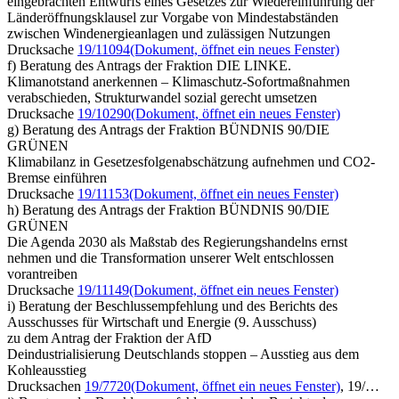
eingebrachten Entwurfs eines Gesetzes zur Wiedereinführung der
Länderöffnungsklausel zur Vorgabe von Mindestabständen
zwischen Windenergieanlagen und zulässigen Nutzungen
Drucksache
19/11094
(Dokument, öffnet ein neues Fenster)
f) Beratung des Antrags der Fraktion DIE LINKE.
Klimanotstand anerkennen – Klimaschutz-Sofortmaßnahmen
verabschieden, Strukturwandel sozial gerecht umsetzen
Drucksache
19/10290
(Dokument, öffnet ein neues Fenster)
g) Beratung des Antrags der Fraktion BÜNDNIS 90/DIE
GRÜNEN
Klimabilanz in Gesetzesfolgenabschätzung aufnehmen und CO2-
Bremse einführen
Drucksache
19/11153
(Dokument, öffnet ein neues Fenster)
h) Beratung des Antrags der Fraktion BÜNDNIS 90/DIE
GRÜNEN
Die Agenda 2030 als Maßstab des Regierungshandelns ernst
nehmen und die Transformation unserer Welt entschlossen
vorantreiben
Drucksache
19/11149
(Dokument, öffnet ein neues Fenster)
i) Beratung der Beschlussempfehlung und des Berichts des
Ausschusses für Wirtschaft und Energie (9. Ausschuss)
zu dem Antrag der Fraktion der AfD
Deindustrialisierung Deutschlands stoppen – Ausstieg aus dem
Kohleausstieg
Drucksachen
19/7720
(Dokument, öffnet ein neues Fenster)
, 19/…