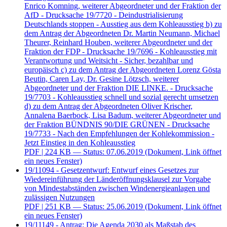
Enrico Komning, weiterer Abgeordneter und der Fraktion der
AfD - Drucksache 19/7720 - Deindustrialisierung
Deutschlands stoppen - Ausstieg aus dem Kohleausstieg b) zu
dem Antrag der Abgeordneten Dr. Martin Neumann, Michael
Theurer, Reinhard Houben, weiterer Abgeordneter und der
Fraktion der FDP - Drucksache 19/7696 - Kohleausstieg mit
Verantwortung und Weitsicht - Sicher, bezahlbar und
europäisch c) zu dem Antrag der Abgeordneten Lorenz Gösta
Beutin, Caren Lay, Dr. Gesine Lötzsch, weiterer
Abgeordneter und der Fraktion DIE LINKE. - Drucksache
19/7703 - Kohleausstieg schnell und sozial gerecht umsetzen
d) zu dem Antrag der Abgeordneten Oliver Krischer,
Annalena Baerbock, Lisa Badum, weiterer Abgeordneter und
der Fraktion BÜNDNIS 90/DIE GRÜNEN - Drucksache
19/7733 - Nach den Empfehlungen der Kohlekommission -
Jetzt Einstieg in den Kohleausstieg
PDF
| 224 KB — Status: 07.06.2019
(Dokument, Link öffnet
ein neues Fenster)
19/11094 - Gesetzentwurf: Entwurf eines Gesetzes zur
Wiedereinführung der Länderöffnungsklausel zur Vorgabe
von Mindestabständen zwischen Windenergieanlagen und
zulässigen Nutzungen
PDF
| 251 KB — Status: 25.06.2019
(Dokument, Link öffnet
ein neues Fenster)
19/11149 - Antrag: Die Agenda 2030 als Maßstab des