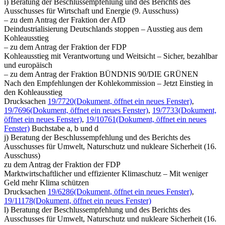
i) Beratung der Beschlussempfehlung und des Berichts des
Ausschusses für Wirtschaft und Energie (9. Ausschuss)
– zu dem Antrag der Fraktion der AfD
Deindustrialisierung Deutschlands stoppen – Ausstieg aus dem
Kohleausstieg
– zu dem Antrag der Fraktion der FDP
Kohleausstieg mit Verantwortung und Weitsicht – Sicher, bezahlbar
und europäisch
– zu dem Antrag der Fraktion BÜNDNIS 90/DIE GRÜNEN
Nach den Empfehlungen der Kohlekommission – Jetzt Einstieg in
den Kohleausstieg
Drucksachen
19/7720
(Dokument, öffnet ein neues Fenster)
,
19/7696
(Dokument, öffnet ein neues Fenster)
,
19/7733
(Dokument,
öffnet ein neues Fenster)
,
19/10761
(Dokument, öffnet ein neues
Fenster)
Buchstabe a, b und d
j) Beratung der Beschlussempfehlung und des Berichts des
Ausschusses für Umwelt, Naturschutz und nukleare Sicherheit (16.
Ausschuss)
zu dem Antrag der Fraktion der FDP
Marktwirtschaftlicher und effizienter Klimaschutz – Mit weniger
Geld mehr Klima schützen
Drucksachen
19/6286
(Dokument, öffnet ein neues Fenster)
,
19/11178
(Dokument, öffnet ein neues Fenster)
l) Beratung der Beschlussempfehlung und des Berichts des
Ausschusses für Umwelt, Naturschutz und nukleare Sicherheit (16.