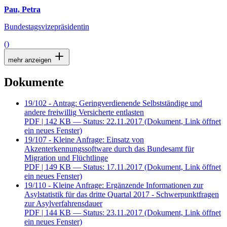
Pau, Petra
Bundestagsvizepräsidentin
()
mehr anzeigen
Dokumente
19/102 - Antrag: Geringverdienende Selbstständige und
andere freiwillig Versicherte entlasten
PDF
| 142 KB — Status: 22.11.2017
(Dokument, Link öffnet
ein neues Fenster)
19/107 - Kleine Anfrage: Einsatz von
Akzenterkennungssoftware durch das Bundesamt für
Migration und Flüchtlinge
PDF
| 149 KB — Status: 17.11.2017
(Dokument, Link öffnet
ein neues Fenster)
19/110 - Kleine Anfrage: Ergänzende Informationen zur
Asylstatistik für das dritte Quartal 2017 - Schwerpunktfragen
zur Asylverfahrensdauer
PDF
| 144 KB — Status: 23.11.2017
(Dokument, Link öffnet
ein neues Fenster)