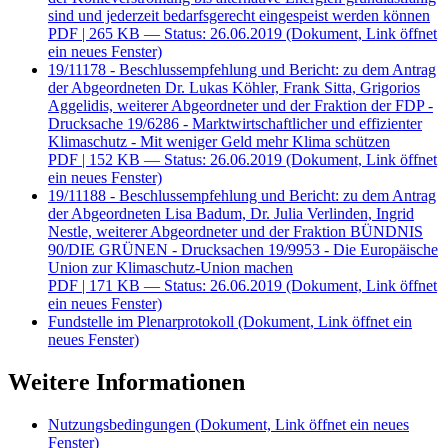
sind und jederzeit bedarfsgerecht eingespeist werden können
PDF
| 265 KB — Status: 26.06.2019
(Dokument, Link öffnet
ein neues Fenster)
19/11178 - Beschlussempfehlung und Bericht: zu dem Antrag
der Abgeordneten Dr. Lukas Köhler, Frank Sitta, Grigorios
Aggelidis, weiterer Abgeordneter und der Fraktion der FDP -
Drucksache 19/6286 - Marktwirtschaftlicher und effizienter
Klimaschutz - Mit weniger Geld mehr Klima schützen
PDF
| 152 KB — Status: 26.06.2019
(Dokument, Link öffnet
ein neues Fenster)
19/11188 - Beschlussempfehlung und Bericht: zu dem Antrag
der Abgeordneten Lisa Badum, Dr. Julia Verlinden, Ingrid
Nestle, weiterer Abgeordneter und der Fraktion BÜNDNIS
90/DIE GRÜNEN - Drucksachen 19/9953 - Die Europäische
Union zur Klimaschutz-Union machen
PDF
| 171 KB — Status: 26.06.2019
(Dokument, Link öffnet
ein neues Fenster)
Fundstelle im Plenarprotokoll
(Dokument, Link öffnet ein
neues Fenster)
Weitere Informationen
Nutzungsbedingungen
(Dokument, Link öffnet ein neues
Fenster)