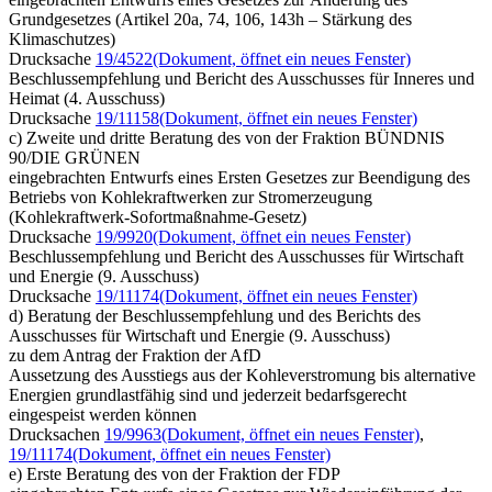
Grundgesetzes (Artikel 20a, 74, 106, 143h – Stärkung des
Klimaschutzes)
Drucksache
19/4522
(Dokument, öffnet ein neues Fenster)
Beschlussempfehlung und Bericht des Ausschusses für Inneres und
Heimat (4. Ausschuss)
Drucksache
19/11158
(Dokument, öffnet ein neues Fenster)
c) Zweite und dritte Beratung des von der Fraktion BÜNDNIS
90/DIE GRÜNEN
eingebrachten Entwurfs eines Ersten Gesetzes zur Beendigung des
Betriebs von Kohlekraftwerken zur Stromerzeugung
(Kohlekraftwerk-Sofortmaßnahme-Gesetz)
Drucksache
19/9920
(Dokument, öffnet ein neues Fenster)
Beschlussempfehlung und Bericht des Ausschusses für Wirtschaft
und Energie (9. Ausschuss)
Drucksache
19/11174
(Dokument, öffnet ein neues Fenster)
d) Beratung der Beschlussempfehlung und des Berichts des
Ausschusses für Wirtschaft und Energie (9. Ausschuss)
zu dem Antrag der Fraktion der AfD
Aussetzung des Ausstiegs aus der Kohleverstromung bis alternative
Energien grundlastfähig sind und jederzeit bedarfsgerecht
eingespeist werden können
Drucksachen
19/9963
(Dokument, öffnet ein neues Fenster)
,
19/11174
(Dokument, öffnet ein neues Fenster)
e) Erste Beratung des von der Fraktion der FDP