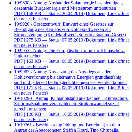
19/9698 - Antrag: Ausbau der Solarenergie beschleunigen,
dezentrale Bürgerenergie und Mieterstrom unterstützen
PDF
| 148 KB — Status: 26.04.2019
(Dokument, Link öffnet
ein neues Fenster)
19/9920 - Gesetzentwurf: Entwurf eines Gesetzes zur
Beendigung des Betriebs von Kohlekraftwerken zur
Stromerzeugung (Kohlekraftwerk-Sofortmaßnahme-Gesetz)
PDF
| 275 KB — Status: 07.05.2019
(Dokument, Link öffnet
ein neues Fenster)
19/9953 - Antrag: Die Europäische Union zur Klimaschutz-
Union machen
PDF
| 163 KB — Status: 08.05.2019
(Dokument, Link öffnet
ein neues Fenster)
19/9963 - Antrag: Aussetzung des Ausstiegs aus der
Kohleverstromung bis alternative Energien grundlastfähig
sind und jederzeit bedarfsgerecht eingespeist werden können
PDF
| 171 KB — Status: 08.05.2019
(Dokument, Link öffnet
ein neues Fenster)
19/10290 - Antrag: Klimanotstand anerkennen - Klimaschutz-
Sofortmaßnahmen verabschieden, Strukturwandel sozial
gerecht umsetzen
PDF
| 126 KB — Status: 16.05.2019
(Dokument, Link öffnet
ein neues Fenster)
19/10761 - Beschlussempfehlung und Bericht: a) zu dem
Antrag der Abgeordneten Steffen Kotré, Tino Chrupalla,