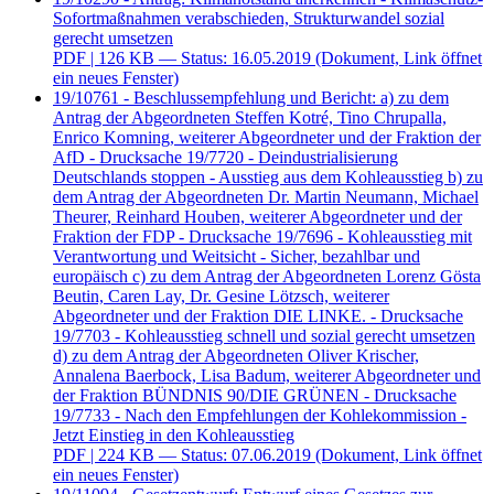
Sofortmaßnahmen verabschieden, Strukturwandel sozial
gerecht umsetzen
PDF
| 126 KB — Status: 16.05.2019
(Dokument, Link öffnet
ein neues Fenster)
19/10761 - Beschlussempfehlung und Bericht: a) zu dem
Antrag der Abgeordneten Steffen Kotré, Tino Chrupalla,
Enrico Komning, weiterer Abgeordneter und der Fraktion der
AfD - Drucksache 19/7720 - Deindustrialisierung
Deutschlands stoppen - Ausstieg aus dem Kohleausstieg b) zu
dem Antrag der Abgeordneten Dr. Martin Neumann, Michael
Theurer, Reinhard Houben, weiterer Abgeordneter und der
Fraktion der FDP - Drucksache 19/7696 - Kohleausstieg mit
Verantwortung und Weitsicht - Sicher, bezahlbar und
europäisch c) zu dem Antrag der Abgeordneten Lorenz Gösta
Beutin, Caren Lay, Dr. Gesine Lötzsch, weiterer
Abgeordneter und der Fraktion DIE LINKE. - Drucksache
19/7703 - Kohleausstieg schnell und sozial gerecht umsetzen
d) zu dem Antrag der Abgeordneten Oliver Krischer,
Annalena Baerbock, Lisa Badum, weiterer Abgeordneter und
der Fraktion BÜNDNIS 90/DIE GRÜNEN - Drucksache
19/7733 - Nach den Empfehlungen der Kohlekommission -
Jetzt Einstieg in den Kohleausstieg
PDF
| 224 KB — Status: 07.06.2019
(Dokument, Link öffnet
ein neues Fenster)