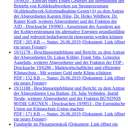
19/9920 - Entwurf eines Ersten Gesetzes zur Beendigung des
Betriebs von Kohlekraftwerken zur Stromerzeugung
(Kohlekraftwerk-Sofortmaßnahme-Gesetz) b) zu dem Antrag
der Abgeordneten Karsten Hilse, Dr. Heiko Wildberg, Dr.
Rainer Kraft, weiterer Abgeordneter und der Fraktion der
AfD - Drucksache 19/9963 - Aussetzung des Ausstiegs aus
der Kohleverstromung bis alternative Energien grundlastfähig
sind und jederzeit bedarfsgerecht eingespeist werden können
PDF
| 265 KB — Status: 26.06.2019
(Dokument, Link öffnet
ein neues Fenster)
19/11178 - Beschlussempfehlung und Bericht: zu dem Antrag
der Abgeordneten Dr. Lukas Köhler, Frank Sitta, Grigorios
Aggelidis, weiterer Abgeordneter und der Fraktion der FDP -
Drucksache 19/6286 - Marktwirtschaftlicher und effizienter
Klimaschutz - Mit weniger Geld mehr Klima schützen
PDF
| 152 KB — Status: 26.06.2019
(Dokument, Link öffnet
ein neues Fenster)
19/11188 - Beschlussempfehlung und Bericht: zu dem Antrag
der Abgeordneten Lisa Badum, Dr. Julia Verlinden, Ingrid
Nestle, weiterer Abgeordneter und der Fraktion BÜNDNIS
90/DIE GRÜNEN - Drucksachen 19/9953 - Die Europäische
Union zur Klimaschutz-Union machen
PDF
| 171 KB — Status: 26.06.2019
(Dokument, Link öffnet
ein neues Fenster)
Fundstelle im Plenarprotokoll
(Dokument, Link öffnet ein