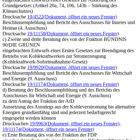
Grundgesetzes (Artikel 20a, 74, 106, 143h – Stärkung des
Klimaschutzes)
Drucksache
19/4522
(Dokument, öffnet ein neues Fenster)
Beschlussempfehlung und Bericht des Ausschusses für Inneres und
Heimat (4. Ausschuss)
Drucksache
19/11158
(Dokument, öffnet ein neues Fenster)
c) Zweite und dritte Beratung des von der Fraktion BÜNDNIS
90/DIE GRÜNEN
eingebrachten Entwurfs eines Ersten Gesetzes zur Beendigung des
Betriebs von Kohlekraftwerken zur Stromerzeugung
(Kohlekraftwerk-Sofortmaßnahme-Gesetz)
Drucksache
19/9920
(Dokument, öffnet ein neues Fenster)
Beschlussempfehlung und Bericht des Ausschusses für Wirtschaft
und Energie (9. Ausschuss)
Drucksache
19/11174
(Dokument, öffnet ein neues Fenster)
d) Beratung der Beschlussempfehlung und des Berichts des
Ausschusses für Wirtschaft und Energie (9. Ausschuss)
zu dem Antrag der Fraktion der AfD
Aussetzung des Ausstiegs aus der Kohleverstromung bis alternative
Energien grundlastfähig sind und jederzeit bedarfsgerecht
eingespeist werden können
Drucksachen
19/9963
(Dokument, öffnet ein neues Fenster)
,
19/11174
(Dokument, öffnet ein neues Fenster)
e) Erste Beratung des von der Fraktion der FDP