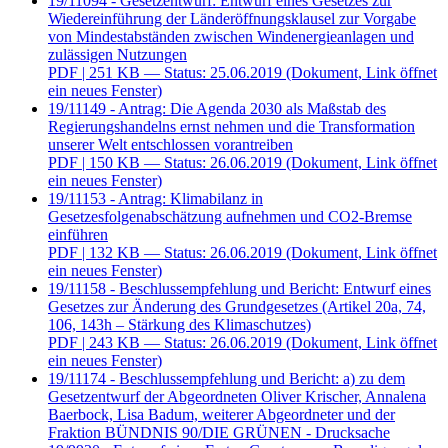
19/11094 - Gesetzentwurf: Entwurf eines Gesetzes zur
Wiedereinführung der Länderöffnungsklausel zur Vorgabe
von Mindestabständen zwischen Windenergieanlagen und
zulässigen Nutzungen
PDF
| 251 KB — Status: 25.06.2019
(Dokument, Link öffnet
ein neues Fenster)
19/11149 - Antrag: Die Agenda 2030 als Maßstab des
Regierungshandelns ernst nehmen und die Transformation
unserer Welt entschlossen vorantreiben
PDF
| 150 KB — Status: 26.06.2019
(Dokument, Link öffnet
ein neues Fenster)
19/11153 - Antrag: Klimabilanz in
Gesetzesfolgenabschätzung aufnehmen und CO2-Bremse
einführen
PDF
| 132 KB — Status: 26.06.2019
(Dokument, Link öffnet
ein neues Fenster)
19/11158 - Beschlussempfehlung und Bericht: Entwurf eines
Gesetzes zur Änderung des Grundgesetzes (Artikel 20a, 74,
106, 143h – Stärkung des Klimaschutzes)
PDF
| 243 KB — Status: 26.06.2019
(Dokument, Link öffnet
ein neues Fenster)
19/11174 - Beschlussempfehlung und Bericht: a) zu dem
Gesetzentwurf der Abgeordneten Oliver Krischer, Annalena
Baerbock, Lisa Badum, weiterer Abgeordneter und der
Fraktion BÜNDNIS 90/DIE GRÜNEN - Drucksache