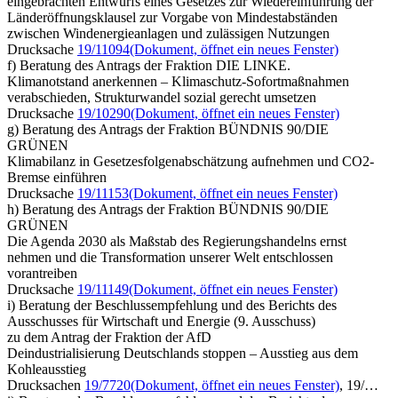
eingebrachten Entwurfs eines Gesetzes zur Wiedereinführung der
Länderöffnungsklausel zur Vorgabe von Mindestabständen
zwischen Windenergieanlagen und zulässigen Nutzungen
Drucksache
19/11094
(Dokument, öffnet ein neues Fenster)
f) Beratung des Antrags der Fraktion DIE LINKE.
Klimanotstand anerkennen – Klimaschutz-Sofortmaßnahmen
verabschieden, Strukturwandel sozial gerecht umsetzen
Drucksache
19/10290
(Dokument, öffnet ein neues Fenster)
g) Beratung des Antrags der Fraktion BÜNDNIS 90/DIE
GRÜNEN
Klimabilanz in Gesetzesfolgenabschätzung aufnehmen und CO2-
Bremse einführen
Drucksache
19/11153
(Dokument, öffnet ein neues Fenster)
h) Beratung des Antrags der Fraktion BÜNDNIS 90/DIE
GRÜNEN
Die Agenda 2030 als Maßstab des Regierungshandelns ernst
nehmen und die Transformation unserer Welt entschlossen
vorantreiben
Drucksache
19/11149
(Dokument, öffnet ein neues Fenster)
i) Beratung der Beschlussempfehlung und des Berichts des
Ausschusses für Wirtschaft und Energie (9. Ausschuss)
zu dem Antrag der Fraktion der AfD
Deindustrialisierung Deutschlands stoppen – Ausstieg aus dem
Kohleausstieg
Drucksachen
19/7720
(Dokument, öffnet ein neues Fenster)
, 19/…