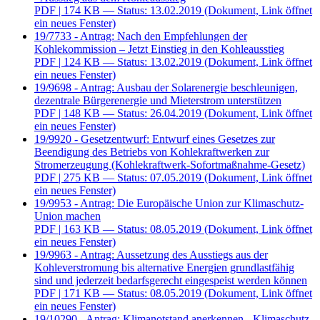
PDF
| 174 KB — Status: 13.02.2019
(Dokument, Link öffnet
ein neues Fenster)
19/7733 - Antrag: Nach den Empfehlungen der
Kohlekommission – Jetzt Einstieg in den Kohleausstieg
PDF
| 124 KB — Status: 13.02.2019
(Dokument, Link öffnet
ein neues Fenster)
19/9698 - Antrag: Ausbau der Solarenergie beschleunigen,
dezentrale Bürgerenergie und Mieterstrom unterstützen
PDF
| 148 KB — Status: 26.04.2019
(Dokument, Link öffnet
ein neues Fenster)
19/9920 - Gesetzentwurf: Entwurf eines Gesetzes zur
Beendigung des Betriebs von Kohlekraftwerken zur
Stromerzeugung (Kohlekraftwerk-Sofortmaßnahme-Gesetz)
PDF
| 275 KB — Status: 07.05.2019
(Dokument, Link öffnet
ein neues Fenster)
19/9953 - Antrag: Die Europäische Union zur Klimaschutz-
Union machen
PDF
| 163 KB — Status: 08.05.2019
(Dokument, Link öffnet
ein neues Fenster)
19/9963 - Antrag: Aussetzung des Ausstiegs aus der
Kohleverstromung bis alternative Energien grundlastfähig
sind und jederzeit bedarfsgerecht eingespeist werden können
PDF
| 171 KB — Status: 08.05.2019
(Dokument, Link öffnet
ein neues Fenster)
19/10290 - Antrag: Klimanotstand anerkennen - Klimaschutz-