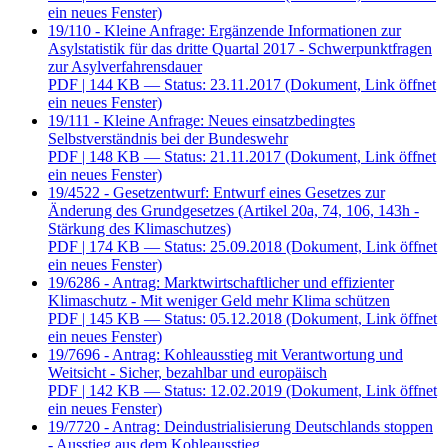
ein neues Fenster)
19/110 - Kleine Anfrage: Ergänzende Informationen zur
Asylstatistik für das dritte Quartal 2017 - Schwerpunktfragen
zur Asylverfahrensdauer
PDF
| 144 KB — Status: 23.11.2017
(Dokument, Link öffnet
ein neues Fenster)
19/111 - Kleine Anfrage: Neues einsatzbedingtes
Selbstverständnis bei der Bundeswehr
PDF
| 148 KB — Status: 21.11.2017
(Dokument, Link öffnet
ein neues Fenster)
19/4522 - Gesetzentwurf: Entwurf eines Gesetzes zur
Änderung des Grundgesetzes (Artikel 20a, 74, 106, 143h -
Stärkung des Klimaschutzes)
PDF
| 174 KB — Status: 25.09.2018
(Dokument, Link öffnet
ein neues Fenster)
19/6286 - Antrag: Marktwirtschaftlicher und effizienter
Klimaschutz - Mit weniger Geld mehr Klima schützen
PDF
| 145 KB — Status: 05.12.2018
(Dokument, Link öffnet
ein neues Fenster)
19/7696 - Antrag: Kohleausstieg mit Verantwortung und
Weitsicht - Sicher, bezahlbar und europäisch
PDF
| 142 KB — Status: 12.02.2019
(Dokument, Link öffnet
ein neues Fenster)
19/7720 - Antrag: Deindustrialisierung Deutschlands stoppen
- Ausstieg aus dem Kohleausstieg