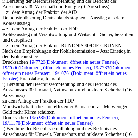
i) Beratung der Beschlussempfehlung und des Berichts des
Ausschusses für Wirtschaft und Energie (9. Ausschuss)
– zu dem Antrag der Fraktion der AfD
Deindustrialisierung Deutschlands stoppen – Ausstieg aus dem
Kohleausstieg
– zu dem Antrag der Fraktion der FDP
Kohleausstieg mit Verantwortung und Weitsicht – Sicher, bezahlbar
und europäisch
– zu dem Antrag der Fraktion BÜNDNIS 90/DIE GRÜNEN
Nach den Empfehlungen der Kohlekommission – Jetzt Einstieg in
den Kohleausstieg
Drucksachen
19/7720
(Dokument, öffnet ein neues Fenster)
,
19/7696
(Dokument, öffnet ein neues Fenster)
,
19/7733
(Dokument,
öffnet ein neues Fenster)
,
19/10761
(Dokument, öffnet ein neues
Fenster)
Buchstabe a, b und d
j) Beratung der Beschlussempfehlung und des Berichts des
Ausschusses für Umwelt, Naturschutz und nukleare Sicherheit (16.
Ausschuss)
zu dem Antrag der Fraktion der FDP
Marktwirtschaftlicher und effizienter Klimaschutz – Mit weniger
Geld mehr Klima schützen
Drucksachen
19/6286
(Dokument, öffnet ein neues Fenster)
,
19/11178
(Dokument, öffnet ein neues Fenster)
l) Beratung der Beschlussempfehlung und des Berichts des
Ausschusses für Umwelt, Naturschutz und nukleare Sicherheit (16.