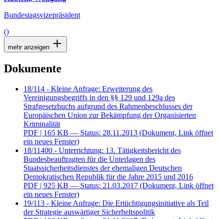
Bundestagsvizepräsident
()
mehr anzeigen
Dokumente
18/114 - Kleine Anfrage: Erweiterung des
Vereinigungsbegriffs in den §§ 129 und 129a des
Strafgesetzbuchs aufgrund des Rahmenbeschlusses der
Europäischen Union zur Bekämpfung der Organisierten
Kriminalität
PDF
| 165 KB — Status: 28.11.2013
(Dokument, Link öffnet
ein neues Fenster)
18/11400 - Unterrichtung: 13. Tätigkeitsbericht des
Bundesbeauftragten für die Unterlagen des
Staatssicherheitsdienstes der ehemaligen Deutschen
Demokratischen Republik für die Jahre 2015 und 2016
PDF
| 925 KB — Status: 21.03.2017
(Dokument, Link öffnet
ein neues Fenster)
19/113 - Kleine Anfrage: Die Ertüchtigungsinitiative als Teil
der Strategie auswärtiger Sicherheitspolitik