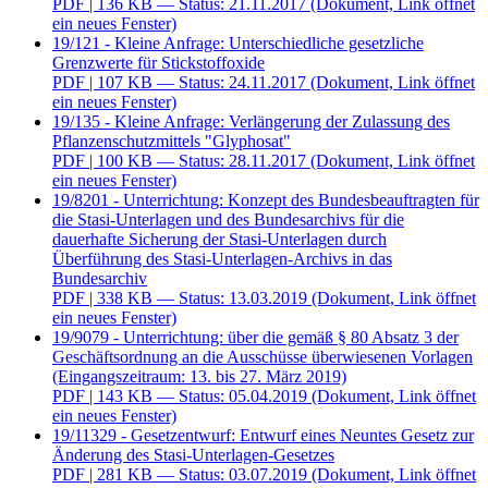
PDF
| 136 KB — Status: 21.11.2017
(Dokument, Link öffnet
ein neues Fenster)
19/121 - Kleine Anfrage: Unterschiedliche gesetzliche
Grenzwerte für Stickstoffoxide
PDF
| 107 KB — Status: 24.11.2017
(Dokument, Link öffnet
ein neues Fenster)
19/135 - Kleine Anfrage: Verlängerung der Zulassung des
Pflanzenschutzmittels "Glyphosat"
PDF
| 100 KB — Status: 28.11.2017
(Dokument, Link öffnet
ein neues Fenster)
19/8201 - Unterrichtung: Konzept des Bundesbeauftragten für
die Stasi-Unterlagen und des Bundesarchivs für die
dauerhafte Sicherung der Stasi-Unterlagen durch
Überführung des Stasi-Unterlagen-Archivs in das
Bundesarchiv
PDF
| 338 KB — Status: 13.03.2019
(Dokument, Link öffnet
ein neues Fenster)
19/9079 - Unterrichtung: über die gemäß § 80 Absatz 3 der
Geschäftsordnung an die Ausschüsse überwiesenen Vorlagen
(Eingangszeitraum: 13. bis 27. März 2019)
PDF
| 143 KB — Status: 05.04.2019
(Dokument, Link öffnet
ein neues Fenster)
19/11329 - Gesetzentwurf: Entwurf eines Neuntes Gesetz zur
Änderung des Stasi-Unterlagen-Gesetzes
PDF
| 281 KB — Status: 03.07.2019
(Dokument, Link öffnet