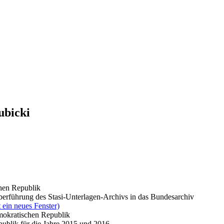
ubicki
chen Republik
berführung des Stasi-Unterlagen-Archivs in das Bundesarchiv
 ein neues Fenster)
emokratischen Republik
publik für die Jahre 2015 und 2016