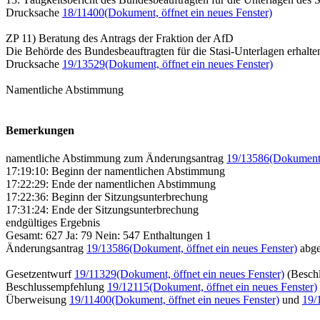
Drucksache
18/11400
(Dokument, öffnet ein neues Fenster)
ZP 11) Beratung des Antrags der Fraktion der AfD
Die Behörde des Bundesbeauftragten für die Stasi-Unterlagen erhalte
Drucksache
19/13529
(Dokument, öffnet ein neues Fenster)
Namentliche Abstimmung
Bemerkungen
namentliche Abstimmung zum Änderungsantrag
19/13586
(Dokument,
17:19:10: Beginn der namentlichen Abstimmung
17:22:29: Ende der namentlichen Abstimmung
17:22:36: Beginn der Sitzungsunterbrechung
17:31:24: Ende der Sitzungsunterbrechung
endgültiges Ergebnis
Gesamt: 627 Ja: 79 Nein: 547 Enthaltungen 1
Änderungsantrag
19/13586
(Dokument, öffnet ein neues Fenster)
abge
Gesetzentwurf
19/11329
(Dokument, öffnet ein neues Fenster)
(Besch
Beschlussempfehlung
19/12115
(Dokument, öffnet ein neues Fenster)
Überweisung
19/11400
(Dokument, öffnet ein neues Fenster)
und
19/