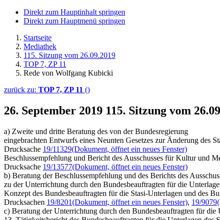
Direkt zum Hauptinhalt springen
Direkt zum Hauptmenü springen
Startseite
Mediathek
115. Sitzung vom 26.09.2019
TOP 7, ZP 11
Rede von Wolfgang Kubicki
zurück zu:
TOP 7, ZP 11
()
26. September 2019
115. Sitzung vom 26.0
a) Zweite und dritte Beratung des von der Bundesregierung
eingebrachten Entwurfs eines Neunten Gesetzes zur Änderung des St
Drucksache
19/11329
(Dokument, öffnet ein neues Fenster)
Beschlussempfehlung und Bericht des Ausschusses für Kultur und Me
Drucksache
19/13577
(Dokument, öffnet ein neues Fenster)
b) Beratung der Beschlussempfehlung und des Berichts des Ausschus
zu der Unterrichtung durch den Bundesbeauftragten für die Unterlag
Konzept des Bundesbeauftragten für die Stasi-Unterlagen und des Bu
Drucksachen
19/8201
(Dokument, öffnet ein neues Fenster)
,
19/9079
c) Beratung der Unterrichtung durch den Bundesbeauftragten für die
13. Tätigkeitsbericht des Bundesbeauftragten für die Unterlagen des