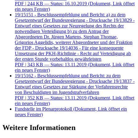
PDF
| 244 KB — Status: 16.10.2019
(Dokument, Link öffnet
ein neues Fenster)
19/15151 - Beschlussempfehlung und Bericht: a) zu dem
Gesetzentwurf der Bundesregierung - Drucksache 19/13829 -
Entwurf eines Gesetzes zur Neuregelung des Rechts der
notwendigen Verteidigung b) zu dem Antrag der
Abgeordneten Dr. Jürgen Martens, Stephan Thomae,
Grigorios Aggelidis, weiterer Abgeordneter und der Fraktion
der FDP - Drucksache 19/14036 - Für eine konsequente
Umsetzung der PKH-Richtlinie - Recht auf Verteidigung ab
der ersten Stunde vorbehaltlos gewährleisten
PDF
| 343 KB — Status: 13.11.2019
(Dokument, Link öffnet
ein neues Fenster)
19/15162 - Beschlussempfehlung und Bericht: zu dem
Gesetzentwurf der Bundesregierung - Drucksache 19/13837 -
Entwurf eines Gesetzes zur Stärkung der Verfahrensrechte
von Beschuldigten im Jugendstrafverfahren
PDF
| 352 KB — Status: 13.11.2019
(Dokument, Link öffnet
ein neues Fenster)
Fundstelle im Plenarprotokoll
(Dokument, Link öffnet ein
neues Fenster)
Weitere Informationen