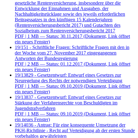
gesetzliche Rentenversicherung, insbesondere über die
Entwicklung der Einnahmen und Ausgaben, der
Nachhaltigkeitsrücklage sowie des jeweils erforderlichen
Beitragssatzes in den künftigen 15 Kalenderjahren
(Rentenversicherungsbericht 2017) und Gutachten des
Sozialbeirats zum Rentenversicherungsbericht 2017
PDF
| 1 MB — Status: 30.11.2017
(Dokument, Link öffnet
ein neues Fenster)
19/151 - Schriftliche Fragen: Schriftliche Fragen mit den in
der Woche vom 27. November 2017 eingegangenen
Antworten der Bundesregierung
PDF
| 2 MB — Status: 01.12.2017
(Dokument, Link öffnet
ein neues Fenster)
19/13829 - Gesetzentwurf: Entwurf eines Gesetzes zur
Neuregelung des Rechts der notwendigen Verteidigung
PDF
| 1 MB — Status: 09.10.2019
(Dokument, Link öffnet
ein neues Fenster)
19/13837 - Gesetzentwurf: Entwurf eines Gesetzes zur
Stärkung der Verfahrensrechte von Beschuldigten im
Jugendstrafverfahren
PDF
| 1 MB — Status: 09.10.2019
(Dokument, Link öffnet
ein neues Fenster)
19/14036 - Antrag: Für eine konsequente Umsetzung der
PKH-Richtlinie - Recht auf Verteidigung ab der ersten Stunde
vorbehaltlos gewährleisten