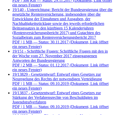
PDF
| 306 KB — Status: 29.11.2017
(Dokument, Link öffnet
ein neues Fenster)
19/140 - Unterrichtung: Bericht der Bundesregierung über die
gesetzliche Rentenversicherung, insbesondere über die
Entwicklung der Einnahmen und Ausgaben, der
Nachhaltigkeitsrücklage sowie des jeweils erforderlichen
Beitragssatzes in den künftigen 15 Kalenderjahren
(Rentenversicherungsbericht 2017) und Gutachten des
Sozialbeirats zum Rentenversicherungsbericht 2017
PDF
| 1 MB — Status: 30.11.2017
(Dokument, Link öffnet
ein neues Fenster)
19/151 - Schriftliche Fragen: Schriftliche Fragen mit den in
der Woche vom 27. November 2017 eingegangenen
Antworten der Bundesregierung
PDF
| 2 MB — Status: 01.12.2017
(Dokument, Link öffnet
ein neues Fenster)
19/13829 - Gesetzentwurf: Entwurf eines Gesetzes zur
Neuregelung des Rechts der notwendigen Verteidigung
PDF
| 1 MB — Status: 09.10.2019
(Dokument, Link öffnet
ein neues Fenster)
19/13837 - Gesetzentwurf: Entwurf eines Gesetzes zur
Stärkung der Verfahrensrechte von Beschuldigten im
Jugendstrafverfahren
PDF
| 1 MB — Status: 09.10.2019
(Dokument, Link öffnet
ein neues Fenster)