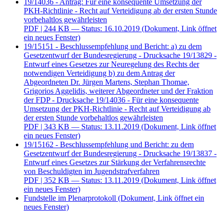
19/14036 - Antrag: Für eine konsequente Umsetzung der
PKH-Richtlinie - Recht auf Verteidigung ab der ersten Stunde
vorbehaltlos gewährleisten
PDF
| 244 KB — Status: 16.10.2019
(Dokument, Link öffnet
ein neues Fenster)
19/15151 - Beschlussempfehlung und Bericht: a) zu dem
Gesetzentwurf der Bundesregierung - Drucksache 19/13829 -
Entwurf eines Gesetzes zur Neuregelung des Rechts der
notwendigen Verteidigung b) zu dem Antrag der
Abgeordneten Dr. Jürgen Martens, Stephan Thomae,
Grigorios Aggelidis, weiterer Abgeordneter und der Fraktion
der FDP - Drucksache 19/14036 - Für eine konsequente
Umsetzung der PKH-Richtlinie - Recht auf Verteidigung ab
der ersten Stunde vorbehaltlos gewährleisten
PDF
| 343 KB — Status: 13.11.2019
(Dokument, Link öffnet
ein neues Fenster)
19/15162 - Beschlussempfehlung und Bericht: zu dem
Gesetzentwurf der Bundesregierung - Drucksache 19/13837 -
Entwurf eines Gesetzes zur Stärkung der Verfahrensrechte
von Beschuldigten im Jugendstrafverfahren
PDF
| 352 KB — Status: 13.11.2019
(Dokument, Link öffnet
ein neues Fenster)
Fundstelle im Plenarprotokoll
(Dokument, Link öffnet ein
neues Fenster)