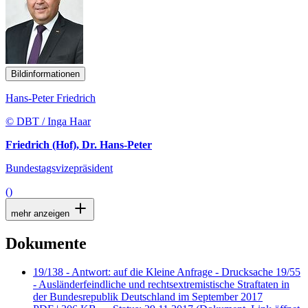
Bildinformationen
Hans-Peter Friedrich
© DBT / Inga Haar
Friedrich (Hof), Dr. Hans-Peter
Bundestagsvizepräsident
()
mehr anzeigen
Dokumente
19/138 - Antwort: auf die Kleine Anfrage - Drucksache 19/55
- Ausländerfeindliche und rechtsextremistische Straftaten in
der Bundesrepublik Deutschland im September 2017