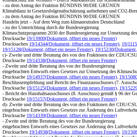
- zu dem Antrag der Fraktion BÜNDNIS 90/DIE GRÜNEN
Klimabilanz in Gesetzesfolgenabschätzung aufnehmen und CO2-Bre
- zu dem Antrag der Fraktion BÜNDNIS 90/DIE GRÜNEN
Handeln jetzt – Auf dem Weg zum klimaneutralen Deutschland
- zu der Unterrichtung durch die Bundesregierung
Klimaschutzprogramm 2030 der Bundesregierung zur Umsetzung des
Drucksache
19/13900
(Dokument, öffnet ein neues Fenster)
Drucksachen
19/14344
(Dokument, öffnet ein neues Fenster)
,
19/111
19/15128
(Dokument, öffnet ein neues Fenster)
,
19/15230
(Dokument, 
c)- Zweite und dritte Beratung des von den Fraktionen der CDU/CS
Drucksache
19/14338
(Dokument, öffnet ein neues Fenster)
- Zweite und dritte Beratung des von der Bundesregierung
eingebrachten Entwurfs eines Gesetzes zur Umsetzung des Klimasch
Drucksache
19/14937
(Dokument, öffnet ein neues Fenster)
,
19/1508
Beschlussempfehlung und Bericht des Finanzausschusses (7. Ausschu
Drucksache
19/15125
(Dokument, öffnet ein neues Fenster)
,
19/1522
- Bericht des Haushaltsausschusses (8. Ausschuss) gemäß § 96 der G
Drucksache
19/15157
(Dokument, öffnet ein neues Fenster)
d)- Zweite und dritte Beratung des von den Fraktionen der CDU/C
eingebrachten Entwurfs eines Gesetzes zur Änderung des Luftverkehr
Drucksache
19/14339
(Dokument, öffnet ein neues Fenster)
- Zweite und dritte Beratung des von der Bundesregierung
eingebrachten Entwurfs eines Gesetzes zur Änderung des Luftverkehr
Drucksachen
19/14938
(Dokument, öffnet ein neues Fenster)
,
19/150