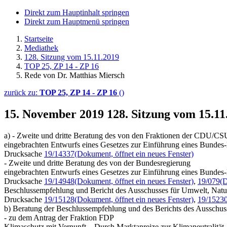
Direkt zum Hauptinhalt springen
Direkt zum Hauptmenü springen
Startseite
Mediathek
128. Sitzung vom 15.11.2019
TOP 25, ZP 14 - ZP 16
Rede von Dr. Matthias Miersch
zurück zu:
TOP 25, ZP 14 - ZP 16
()
15. November 2019
128. Sitzung vom 15.11
a) - Zweite und dritte Beratung des von den Fraktionen der CDU/C
eingebrachten Entwurfs eines Gesetzes zur Einführung eines Bundes-
Drucksache
19/14337
(Dokument, öffnet ein neues Fenster)
- Zweite und dritte Beratung des von der Bundesregierung
eingebrachten Entwurfs eines Gesetzes zur Einführung eines Bundes-
Drucksache
19/14948
(Dokument, öffnet ein neues Fenster)
,
19/079
(D
Beschlussempfehlung und Bericht des Ausschusses für Umwelt, Natur
Drucksache
19/15128
(Dokument, öffnet ein neues Fenster)
,
19/1523
b) Beratung der Beschlussempfehlung und des Berichts des Ausschuss
- zu dem Antrag der Fraktion FDP
Klimaschutz mit Vernunft – Durch Marktanreize zur Klimaneutralität