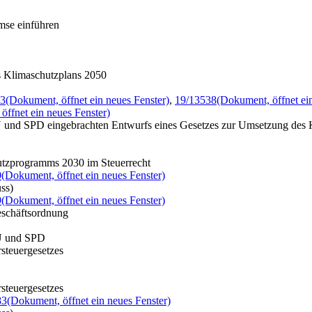
mse einführen
 Klimaschutzplans 2050
53
(Dokument, öffnet ein neues Fenster)
,
19/13538
(Dokument, öffnet ei
öffnet ein neues Fenster)
U und SPD eingebrachten Entwurfs eines Gesetzes zur Umsetzung des
utzprogramms 2030 im Steuerrecht
0
(Dokument, öffnet ein neues Fenster)
ss)
9
(Dokument, öffnet ein neues Fenster)
eschäftsordnung
SU und SPD
steuergesetzes
steuergesetzes
83
(Dokument, öffnet ein neues Fenster)