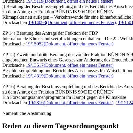
Drucksache
19/15119
(Dokument, öffnet ein neues Fenster)
j) Beratung der Beschlussempfehlung und des Berichts des Ausschusses
zu dem Antrag der Fraktion BÜNDNIS 90/DIE GRÜNEN
Klimapaket neu auflegen – Verkehrswende für eine klimafreundliche M
Drucksachen
19/14093
(Dokument, öffnet ein neues Fenster)
,
19/150
ZP 14) Beratung des Antrags der Fraktion der FDP
Internationale Klimaschutzverpflichtungen einhalten – Die 25. Welt
Drucksache
19/15052
(Dokument, öffnet ein neues Fenster)
ZP 15) Zweite und dritte Beratung des von der Fraktion BÜNDN
eingebrachten Entwurfs eines Gesetzes zur Änderung des Erneuerba
Drucksache
19/13517
(Dokument, öffnet ein neues Fenster)
Beschlussempfehlung und Bericht des Ausschusses für Wirtschaft und
Drucksache
19/14319
(Dokument, öffnet ein neues Fenster)
ZP 16) Beratung der Beschlussempfehlung und des Berichts des Auss
zu dem Antrag der Fraktion BÜNDNIS 90/DIE GRÜNEN
Ein Forschungsrahmenprogramm im Kampf gegen die Klimakrise
Drucksachen
19/5816
(Dokument, öffnet ein neues Fenster)
,
19/1512
Namentliche Abstimmung
Reden zu diesem Tagesordnungspunkt