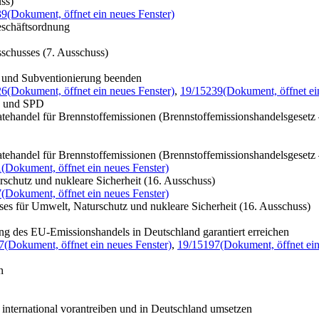
ss)
39
(Dokument, öffnet ein neues Fenster)
eschäftsordnung
schusses (7. Ausschuss)
n und Subventionierung beenden
26
(Dokument, öffnet ein neues Fenster)
,
19/15239
(Dokument, öffnet ei
SU und SPD
ikatehandel für Brennstoffemissionen (Brennstoffemissionshandelsgese
ikatehandel für Brennstoffemissionen (Brennstoffemissionshandelsgese
1
(Dokument, öffnet ein neues Fenster)
schutz und nukleare Sicherheit (16. Ausschuss)
7
(Dokument, öffnet ein neues Fenster)
es für Umwelt, Naturschutz und nukleare Sicherheit (16. Ausschuss)
g des EU-Emissionshandels in Deutschland garantiert erreichen
7
(Dokument, öffnet ein neues Fenster)
,
19/15197
(Dokument, öffnet ein
n
ternational vorantreiben und in Deutschland umsetzen