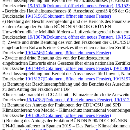
Beschlussempfehlung und Bericht des Finanzausschusses (7. Ausschu
Drucksachen
19/15126
(Dokument, öffnet ein neues Fenster)
,
19/152
- Bericht des Haushaltsausschusses (8. Ausschuss) gemäß § 96 der G
Drucksache
19/15156
(Dokument, öffnet ein neues Fenster)
e) Beratung der Beschlussempfehlung und des Berichts des Finanzaus
zu dem Antrag der Fraktion BÜNDNIS 90/DIE GRÜNEN
Umweltfreundliche Mobilität fördern – Luftverkehr gerecht besteuer
Drucksachen
19/13078
(Dokument, öffnet ein neues Fenster)
,
19/151
f)- Zweite und dritte Beratung des von den Fraktionen der CDU/C
eingebrachten Entwurfs eines Gesetzes über einen nationalen Zertif
Drucksache
19/14746
(Dokument, öffnet ein neues Fenster)
- Zweite und dritte Beratung des von der Bundesregierung
eingebrachten Entwurfs eines Gesetzes über einen nationalen Zertif
Drucksache
19/14949
(Dokument, öffnet ein neues Fenster)
,
19/1508
Beschlussempfehlung und Bericht des Ausschusses für Umwelt, Natur
Drucksache
19/15127
(Dokument, öffnet ein neues Fenster)
,
19/1519
g) Beratung der Beschlussempfehlung und des Berichts des Ausschuss
zu dem Antrag der Fraktion der FDP
Klimaschutz braucht ein CO2-Limit – Klimaziele durch die Ausweitun
Drucksachen
19/14782
(Dokument, öffnet ein neues Fenster)
,
19/1512
h) Beratung des Antrags der Fraktionen der CDU/CSU und SPD
Klimakonferenz von Madrid – Klimaschutz international voranbringe
Drucksache
19/15063
(Dokument, öffnet ein neues Fenster)
i) Beratung des Antrags der Fraktion BÜNDNIS 90/DIE GRÜNEN
UN-Klimakonferenz in Spanien 2019 – Das Pariser Klimaabkommen in