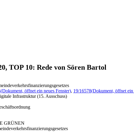
20, TOP 10: Rede von Sören Bartol
meindeverkehrsfinanzierungsgesetzes
4
(Dokument, öffnet ein neues Fenster)
,
19/16578
(Dokument, öffnet ein
itale Infrastruktur (15. Ausschuss)
Geschäftsordnung
0/DIE GRÜNEN
eindeverkehrsfinanzierungsgesetzes