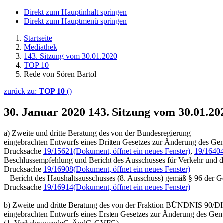
Direkt zum Hauptinhalt springen
Direkt zum Hauptmenü springen
Startseite
Mediathek
143. Sitzung vom 30.01.2020
TOP 10
Rede von Sören Bartol
zurück zu:
TOP 10
()
30. Januar 2020
143. Sitzung vom 30.01.20
a) Zweite und dritte Beratung des von der Bundesregierung
eingebrachten Entwurfs eines Dritten Gesetzes zur Änderung des Ge
Drucksache
19/15621
(Dokument, öffnet ein neues Fenster)
,
19/1640
Beschlussempfehlung und Bericht des Ausschusses für Verkehr und dig
Drucksache
19/16908
(Dokument, öffnet ein neues Fenster)
– Bericht des Haushaltsausschusses (8. Ausschuss) gemäß § 96 der 
Drucksache
19/16914
(Dokument, öffnet ein neues Fenster)
b) Zweite und dritte Beratung des von der Fraktion BÜNDNIS 9
eingebrachten Entwurfs eines Ersten Gesetzes zur Änderung des Gem
(1. VerkehrswendeG-ÄndG-GVFG)